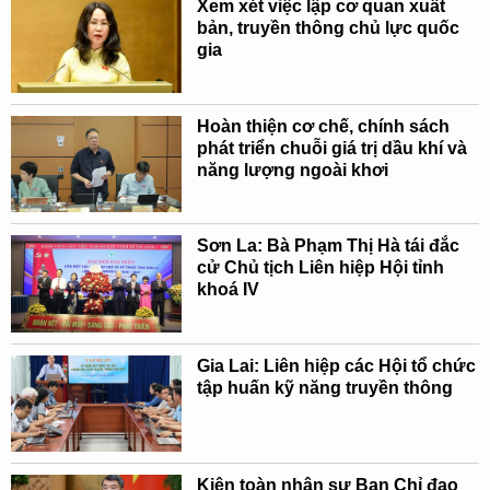
Xem xét việc lập cơ quan xuất
bản, truyền thông chủ lực quốc
gia
Hoàn thiện cơ chế, chính sách
phát triển chuỗi giá trị dầu khí và
năng lượng ngoài khơi
Sơn La: Bà Phạm Thị Hà tái đắc
cử Chủ tịch Liên hiệp Hội tỉnh
khoá IV
Gia Lai: Liên hiệp các Hội tổ chức
tập huấn kỹ năng truyền thông
Kiện toàn nhân sự Ban Chỉ đạo