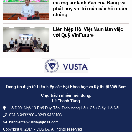
cường sự lãnh đạo của Đảng và
phát huy vai trò của các hội quần
chúng
Liên hiệp Hội Việt Nam làm việc
với Quỹ VinFuture
Trang tin điện tử Liên hiệp các Hội Khoa học và Kỹ thuật Việt Nam
Chịu trách nhiệm nội dung:
Lê Thanh Tùng
Lô D20, Ngõ 19 Phố Duy Tân, Dịch Vọng Hậu, Cầu Giấy, Hà Nội.
024.3.9432206 - 0243 9438108
banbientapvusta@gmail.com
Copyright © 2014 - VUSTA. All rights reserved