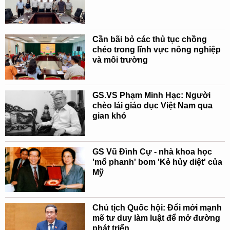
Cần bãi bỏ các thủ tục chồng
chéo trong lĩnh vực nông nghiệp
và môi trường
GS.VS Phạm Minh Hạc: Người
chèo lái giáo dục Việt Nam qua
gian khó
GS Vũ Đình Cự - nhà khoa học
'mổ phanh' bom 'Kẻ hủy diệt' của
Mỹ
Chủ tịch Quốc hội: Đổi mới mạnh
mẽ tư duy làm luật để mở đường
phát triển