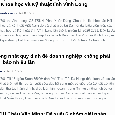
 Khoa học và Kỹ thuật tỉnh Vĩnh Long
hành viên
-
07/08 16:56
7/8, tại Vĩnh Long, GS.TSKH. Phan Xuân Dũng, Chủ tịch Liên hiệp các Hội
học và Kỹ thuật Việt Nam dự và phát biểu tại Đại hội đại biểu Liên hiệp các
hoa học và Kỹ thuật tỉnh Vĩnh Long lần thứ I, nhiệm kỳ 2026-2031. Đây là Đạ
ầu tiên sau hợp nhất Liên hiệp Hội ba tỉnh Bến Tre, Trà Vinh và Vĩnh Long, m
t giai đoạn phát triển mới của đội ngũ trí thức KH&CN trên địa bàn tỉnh.
ng nhất quy định để doanh nghiệp không phải
i báo nhiều lần
ức
-
07/08 15:58
7/8, Tổ 15 (gồm Đoàn ĐBQH tỉnh Phú Thọ, TP. Đà Nẵng) thảo luận về: dự á
Phát triển đô thị; dự án Luật sửa đổi, bổ sung một số điều của 10 luật có liên
đến thủ tục hành chính, điều kiện kinh doanh trong lĩnh vực nông nghiệp và
rường; dự án Luật sửa đổi, bổ sung một số điều của Luật Tần số vô tuyến
 Luật Viễn thông, Luật Giao dịch điện tử và Luật Chuyển giao công nghệ.
H Châu Văn Minh: Đề xuất 6 nhóm giải pháp