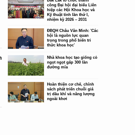
Đắk Lắk tổ chức thành
công Đại hội đại biểu Liên
hiệp các Hội Khoa học và
Kỹ thuật tỉnh lần thứ I,
nhiệm kỳ 2026 – 2031
ĐBQH Châu Văn Minh: 'Các
hội là nguồn lực quan
trọng trong phổ biến tri
thức khoa học'
m
Nhà khoa học tạo giống cỏ
ngọt ngọt gấp 300 lần
đường mía
Hoàn thiện cơ chế, chính
,
sách phát triển chuỗi giá
trị dầu khí và năng lượng
ngoài khơi