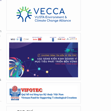
n
u
à