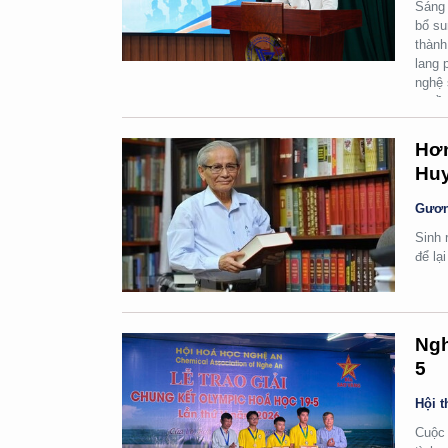
Sáng 
bổ su
thành
lang 
nghệ 
quyền
Hơn
Huy
Gươn
Sinh 
để lạ
Ngh
5
Hội t
Cuộc 