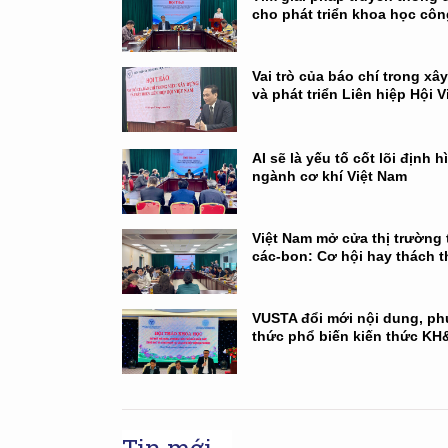
cho phát triển khoa học cô
Vai trò của báo chí trong xâ
và phát triển Liên hiệp Hội 
AI sẽ là yếu tố cốt lõi định hì
ngành cơ khí Việt Nam
Việt Nam mở cửa thị trường t
các-bon: Cơ hội hay thách 
VUSTA đổi mới nội dung, p
thức phổ biến kiến thức K