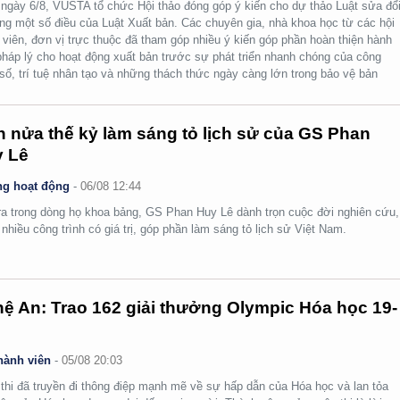
ngày 6/8, VUSTA tổ chức Hội thảo đóng góp ý kiến cho dự thảo Luật sửa đổi
ng một số điều của Luật Xuất bản. Các chuyên gia, nhà khoa học từ các hội
 viên, đơn vị trực thuộc đã tham góp nhiều ý kiến góp phần hoàn thiện hành
pháp lý cho hoạt động xuất bản trước sự phát triển nhanh chóng của công
số, trí tuệ nhân tạo và những thách thức ngày càng lớn trong bảo vệ bản
.
 nửa thế kỷ làm sáng tỏ lịch sử của GS Phan
 Lê
g hoạt động
-
06/08 12:44
ra trong dòng họ khoa bảng, GS Phan Huy Lê dành trọn cuộc đời nghiên cứu,
i nhiều công trình có giá trị, góp phần làm sáng tỏ lịch sử Việt Nam.
ệ An: Trao 162 giải thưởng Olympic Hóa học 19-
hành viên
-
05/08 20:03
thi đã truyền đi thông điệp mạnh mẽ về sự hấp dẫn của Hóa học và lan tỏa