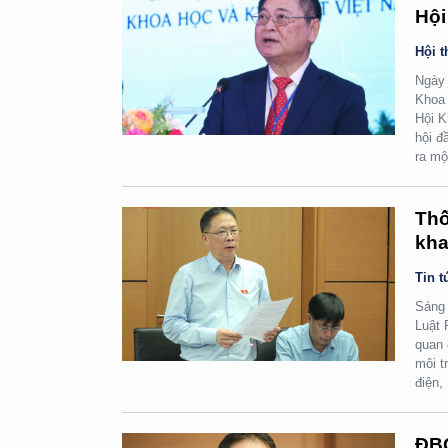
Hội
Hội t
Ngày 
Khoa 
Hội K
hội đ
ra mộ
Thố
kha
Tin t
Sáng 
Luật 
quan 
môi t
điện,
ĐBQ