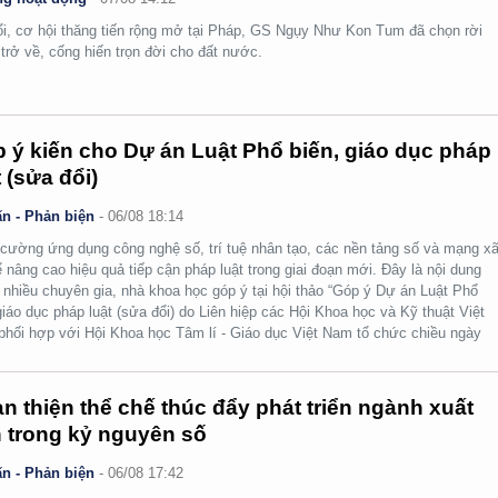
ổi, cơ hội thăng tiến rộng mở tại Pháp, GS Ngụy Như Kon Tum đã chọn rời
 trở về, cống hiến trọn đời cho đất nước.
 ý kiến cho Dự án Luật Phổ biến, giáo dục pháp
t (sửa đổi)
n - Phản biện
-
06/08 18:14
cường ứng dụng công nghệ số, trí tuệ nhân tạo, các nền tảng số và mạng x
ể nâng cao hiệu quả tiếp cận pháp luật trong giai đoạn mới. Đây là nội dung
nhiều chuyên gia, nhà khoa học góp ý tại hội thảo “Góp ý Dự án Luật Phổ
giáo dục pháp luật (sửa đổi) do Liên hiệp các Hội Khoa học và Kỹ thuật Việt
hối hợp với Hội Khoa học Tâm lí - Giáo dục Việt Nam tổ chức chiều ngày
n thiện thể chế thúc đẩy phát triển ngành xuất
 trong kỷ nguyên số
n - Phản biện
-
06/08 17:42