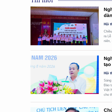
Tin mới
Ngh
dàn
Hội t
Chiều
ra Lễ
niên,
Ngh
tạo
Hội t
Sáng 
Đào t
Việt 
cho t
Chủ