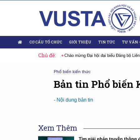
CƠ CẤU TỔ CHỨC
GIỚI THIỆU
TIN TỨC
TƯ VẤN 
Chủ đề:
 Đại hội lần thứ XIV của Đảng
Chào mừng Đại hội đại biểu Đảng bộ Liên
Phổ biến kiến thức
Bản tin Phổ biến 
- Nội dung bản tin
Xem Thêm
Tìm giải pháp truyền thông 