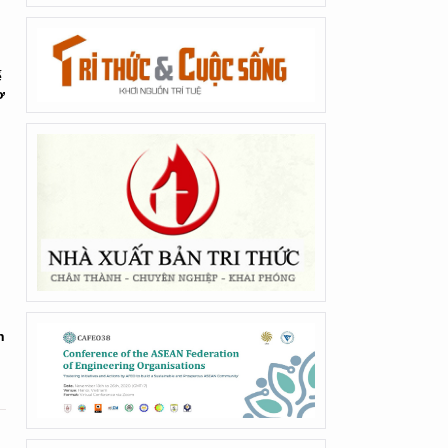
ế
ơ
n