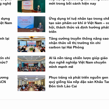
ng nghệ
mới trong bối cảnh hiện nay
y dựng
Ứng dụng trí tuệ nhân tạo trong ch
Việt Nam
tạo sản phẩm cơ khí ở Việt Nam – c
hội, thách thức và định hướng phát
triển
nh lại
Tăng cường truyền thông nâng cao
nhận thức về thị trường tín chỉ
carbon tại Hải Phòng
ín chỉ
AI là nền tảng chiến lược giúp giáo
thức?
dục nghề nghiệp Việt Nam chuyển
mình mạnh mẽ
hương
Phục tráng và phát triển nguồn gen
H&CN
quý giống lúa nếp đặc sản Khẩu Ta
Đón tỉnh Lào Cai