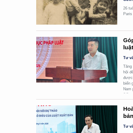
26 tu
Paris
Góp
luậ
Tư vấ
Tăng 
hội đ
được 
biến 
Nam p
6/8.
Hoà
bản
Tư vấ