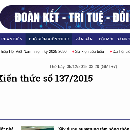
- PHẢN BIỆN
PHỔ BIẾN KIẾN THỨC
VĂN BẢN
ĐỔI MỚI - SÁNG 
 hiệp Hội Việt Nam nhiệm kỳ 2025-2030
Sự kiện tiêu biểu
Đại hội L
Thứ bảy, 05/12/2015 03:29 (GMT+7)
Kiến thức số 137/2015
đột phá
Xây dựng cụm/trung tâm nông thôn