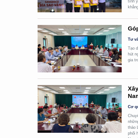
tình 
khẳng
Góp
Tư vấ
Tạo d
hút n
gia t
Xây
Na
Cơ q
Chuyể
những
thảo 
phối 