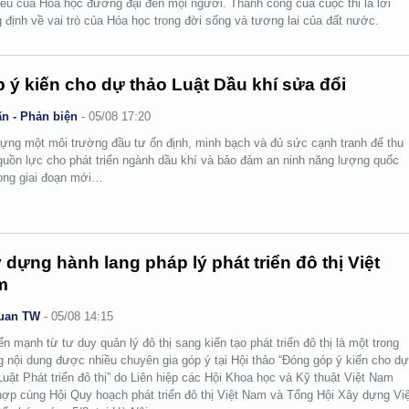
yêu của Hóa học đương đại đến mọi người. Thành công của cuộc thi là lời
 định về vai trò của Hóa học trong đời sống và tương lai của đất nước.
 ý kiến cho dự thảo Luật Dầu khí sửa đổi
n - Phản biện
-
05/08 17:20
ựng một môi trường đầu tư ổn định, minh bạch và đủ sức cạnh tranh để thu
guồn lực cho phát triển ngành dầu khí và bảo đảm an ninh năng lượng quốc
rong giai đoạn mới…
 dựng hành lang pháp lý phát triển đô thị Việt
m
uan TW
-
05/08 14:15
n mạnh từ tư duy quản lý đô thị sang kiến tạo phát triển đô thị là một trong
 nội dung được nhiều chuyên gia góp ý tại Hội thảo “Đóng góp ý kiến cho d
Luật Phát triển đô thị” do Liên hiệp các Hội Khoa học và Kỹ thuật Việt Nam
hợp cùng Hội Quy hoạch phát triển đô thị Việt Nam và Tổng Hội Xây dựng Việ