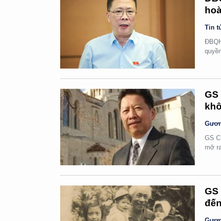
hoà
Tin t
ĐBQH 
quyền
GS 
khô
Gươn
GS Ch
mở ra
GS 
đến
Gươn