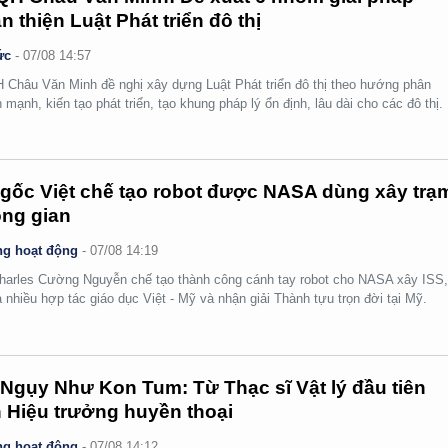
n thiện Luật Phát triển đô thị
ức
-
07/08 14:57
Châu Văn Minh đề nghị xây dựng Luật Phát triển đô thị theo hướng phân
 mạnh, kiến tạo phát triển, tạo khung pháp lý ổn định, lâu dài cho các đô thị.
gốc Việt chế tạo robot được NASA dùng xây trạ
ng gian
g hoạt động
-
07/08 14:19
arles Cường Nguyễn chế tạo thành công cánh tay robot cho NASA xây ISS
 nhiều hợp tác giáo dục Việt - Mỹ và nhận giải Thành tựu trọn đời tại Mỹ.
Ngụy Như Kon Tum: Từ Thạc sĩ Vật lý đầu tiên
 Hiệu trưởng huyền thoại
g hoạt động
-
07/08 14:12