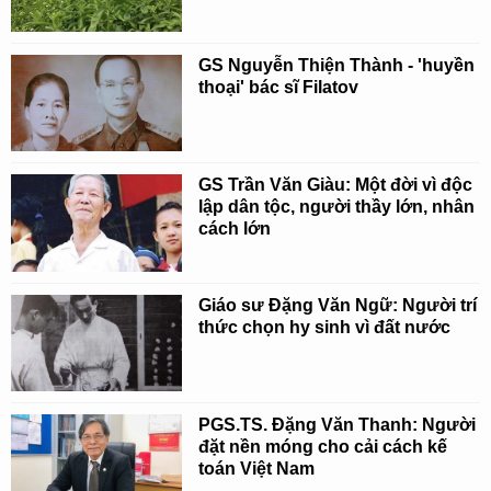
GS Nguyễn Thiện Thành - 'huyền
thoại' bác sĩ Filatov
GS Trần Văn Giàu: Một đời vì độc
lập dân tộc, người thầy lớn, nhân
cách lớn
Giáo sư Đặng Văn Ngữ: Người trí
thức chọn hy sinh vì đất nước
PGS.TS. Đặng Văn Thanh: Người
đặt nền móng cho cải cách kế
toán Việt Nam