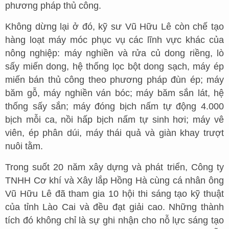
phương pháp thủ công.
Không dừng lại ở đó, kỹ sư Vũ Hữu Lê còn chế tạo
hàng loạt máy móc phục vụ các lĩnh vực khác của
nông nghiệp: máy nghiền và rửa củ dong riềng, lò
sấy miến dong, hệ thống lọc bột dong sạch, máy ép
miến bán thủ công theo phương pháp đùn ép; máy
băm gỗ, máy nghiền ván bóc; máy băm sắn lát, hệ
thống sấy sắn; máy đóng bịch nấm tự động 4.000
bịch mỗi ca, nồi hấp bịch nấm tự sinh hơi; máy vê
viên, ép phân dúi, máy thái quả và giàn khay trượt
nuôi tằm.
Trong suốt 20 năm xây dựng và phát triển, Công ty
TNHH Cơ khí và Xây lắp Hồng Hà cùng cá nhân ông
Vũ Hữu Lê đã tham gia 10 hội thi sáng tạo kỹ thuật
của tỉnh Lào Cai và đều đạt giải cao. Những thành
tích đó không chỉ là sự ghi nhận cho nỗ lực sáng tạo