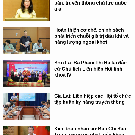
bản, truyền thông chủ lực quốc
gia
Hoàn thiện cơ chế, chính sách
phát triển chuỗi giá trị dầu khí và
năng lượng ngoài khơi
Sơn La: Bà Phạm Thị Hà tái đắc
cử Chủ tịch Liên hiệp Hội tỉnh
khoá IV
Gia Lai: Liên hiệp các Hội tổ chức
tập huấn kỹ năng truyền thông
Kiện toàn nhân sự Ban Chỉ đạo
Trung ương về phát triển khoa