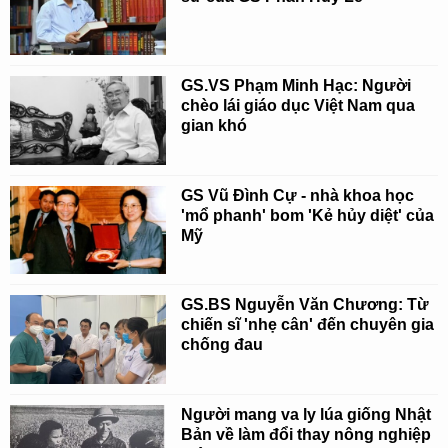
GS.VS Phạm Minh Hạc: Người
chèo lái giáo dục Việt Nam qua
gian khó
GS Vũ Đình Cự - nhà khoa học
'mổ phanh' bom 'Kẻ hủy diệt' của
Mỹ
GS.BS Nguyễn Văn Chương: Từ
chiến sĩ 'nhẹ cân' đến chuyên gia
chống đau
Người mang va ly lúa giống Nhật
Bản về làm đổi thay nông nghiệp