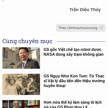
Trần Diệu Thúy
Theo chinhsachcuocsong
Cùng chuyên mục
GS gốc Việt chế tạo robot được
NASA dùng xây trạm không gian
GS Ngụy Như Kon Tum: Từ Thạc
sĩ Vật lý đầu tiên đến Hiệu trưởng
huyền thoại
Hơn nửa thế kỷ làm sáng tỏ lịch
sử của GS Phan Huy Lê