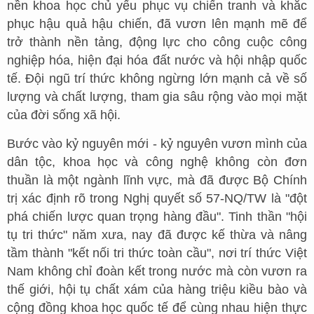
nền khoa học chủ yếu phục vụ chiến tranh và khắc
phục hậu quả hậu chiến, đã vươn lên mạnh mẽ để
trở thành nền tảng, động lực cho công cuộc công
nghiệp hóa, hiện đại hóa đất nước và hội nhập quốc
tế. Đội ngũ trí thức không ngừng lớn mạnh cả về số
lượng và chất lượng, tham gia sâu rộng vào mọi mặt
của đời sống xã hội.
Bước vào kỷ nguyên mới - kỷ nguyên vươn mình của
dân tộc, khoa học và công nghệ không còn đơn
thuần là một ngành lĩnh vực, mà đã được Bộ Chính
trị xác định rõ trong Nghị quyết số 57-NQ/TW là "đột
phá chiến lược quan trọng hàng đầu". Tinh thần "hội
tụ tri thức" năm xưa, nay đã được kế thừa và nâng
tầm thành "kết nối tri thức toàn cầu", nơi trí thức Việt
Nam không chỉ đoàn kết trong nước mà còn vươn ra
thế giới, hội tụ chất xám của hàng triệu kiều bào và
cộng đồng khoa học quốc tế để cùng nhau hiện thực