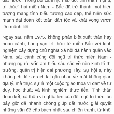
đất nước. Trong bối cảnh lịch sử đó, tinh thần "hội tụ
trí thức" hai miền Nam - Bắc đã trở thành một hiện
tượng mang tính biểu tượng cao đẹp, thể hiện sức
mạnh đại đoàn kết toàn dân tộc và khát vọng vươn
lên mãnh liệt.
Ngay sau năm 1975, không phân biệt xuất thân hay
hoàn cảnh, hàng vạn trí thức từ miền Bắc với kinh
nghiệm xây dựng chủ nghĩa xã hội đã hành quân vào
Nam, sát cánh cùng đội ngũ trí thức miền Nam -
những người vốn am hiểu sâu sắc về nền kinh tế thị
trường, quản trị hiện đại phương Tây. Sự hội tụ này
không chỉ là sự xích lại gần nhau về mặt không gian
địa lý, mà thực sự là một cuộc "giao thoa vĩ đại" về tư
duy, học thuật và kinh nghiệm thực tiễn. Tinh thần
đoàn kết, xả thân vì nghĩa lớn của đội ngũ trí thức lúc
bấy giờ đã nhanh chóng giúp đất nước giải quyết
những vấn đề cấp bách nhất sau chiến tranh, từ khôi