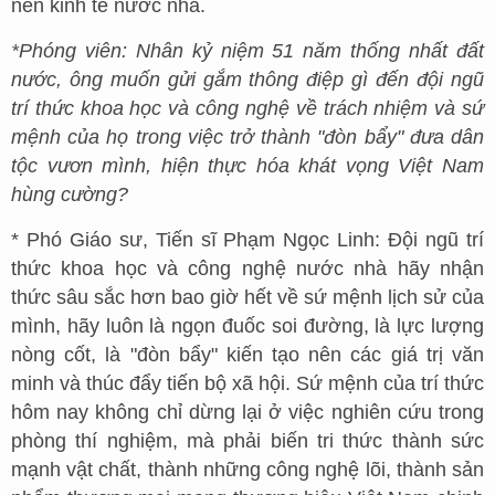
nền kinh tế nước nhà.
*Phóng viên: Nhân kỷ niệm 51 năm thống nhất đất
nước, ông muốn gửi gắm thông điệp gì đến đội ngũ
trí thức khoa học và công nghệ về trách nhiệm và sứ
mệnh của họ trong việc trở thành "đòn bẩy" đưa dân
tộc vươn mình, hiện thực hóa khát vọng Việt Nam
hùng cường?
* Phó Giáo sư, Tiến sĩ Phạm Ngọc Linh: Đội ngũ trí
thức khoa học và công nghệ nước nhà hãy nhận
thức sâu sắc hơn bao giờ hết về sứ mệnh lịch sử của
mình, hãy luôn là ngọn đuốc soi đường, là lực lượng
nòng cốt, là "đòn bẩy" kiến tạo nên các giá trị văn
minh và thúc đẩy tiến bộ xã hội. Sứ mệnh của trí thức
hôm nay không chỉ dừng lại ở việc nghiên cứu trong
phòng thí nghiệm, mà phải biến tri thức thành sức
mạnh vật chất, thành những công nghệ lõi, thành sản