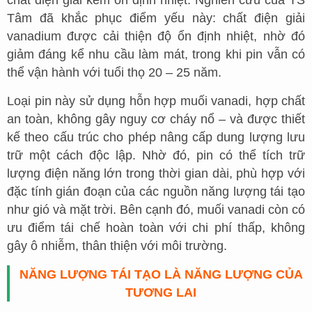
chất điện giải kém ổn định nhiệt. Nghiên cứu của TS
Tâm đã khắc phục điểm yếu này: chất điện giải
vanadium được cải thiện độ ổn định nhiệt, nhờ đó
giảm đáng kể nhu cầu làm mát, trong khi pin vẫn có
thể vận hành với tuổi thọ 20 – 25 năm.
Loại pin này sử dụng hỗn hợp muối vanadi, hợp chất
an toàn, không gây nguy cơ cháy nổ – và được thiết
kế theo cấu trúc cho phép nâng cấp dung lượng lưu
trữ một cách độc lập. Nhờ đó, pin có thể tích trữ
lượng điện năng lớn trong thời gian dài, phù hợp với
đặc tính gián đoạn của các nguồn năng lượng tái tạo
như gió và mặt trời. Bên cạnh đó, muối vanadi còn có
ưu điểm tái chế hoàn toàn với chi phí thấp, không
gây ô nhiễm, thân thiện với môi trường.
NĂNG LƯỢNG TÁI TẠO LÀ NĂNG LƯỢNG CỦA
TƯƠNG LAI