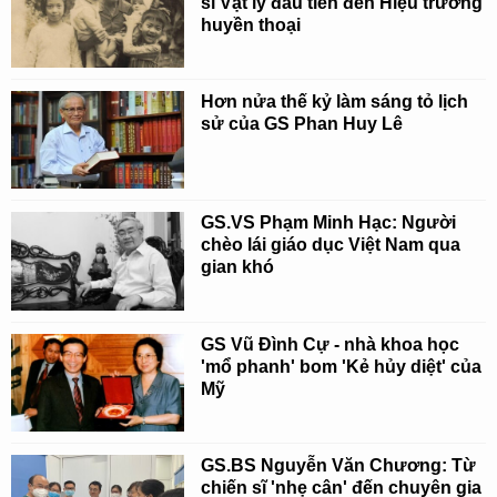
sĩ Vật lý đầu tiên đến Hiệu trưởng
huyền thoại
Hơn nửa thế kỷ làm sáng tỏ lịch
sử của GS Phan Huy Lê
GS.VS Phạm Minh Hạc: Người
chèo lái giáo dục Việt Nam qua
gian khó
GS Vũ Đình Cự - nhà khoa học
'mổ phanh' bom 'Kẻ hủy diệt' của
Mỹ
GS.BS Nguyễn Văn Chương: Từ
chiến sĩ 'nhẹ cân' đến chuyên gia