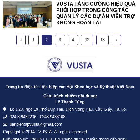
VUSTA TĂNG CƯỜNG HIỆU QUẢ
PHỐI HỢP TRONG CÔNG TÁC
QUẢN LÝ CÁC DỰ ÁN VIỆN TRỢ
KHÔNG HOÀN LẠI
‹
1
2
3
4
12
13
›
Trang tin điện tử Liên hiệp các Hội Khoa học và Kỹ thuật Việt Nam
Chịu trách nhiệm nội dung:
Lê Thanh Tùng
Lô D20, Ngõ 19 Phố Duy Tân, Dịch Vọng Hậu, Cầu Giấy, Hà Nội.
024.3.9432206 - 0243 9438108
banbientapvusta@gmail.com
Copyright © 2014 - VUSTA. All rights reserved
Giấy phép số: 18/GP-TTĐT, Bộ Thông tin và Truyền thông cấp ngày