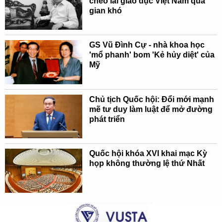
chèo lái giáo dục Việt Nam qua
gian khó
GS Vũ Đình Cự - nhà khoa học
'mổ phanh' bom 'Kẻ hủy diệt' của
Mỹ
Chủ tịch Quốc hội: Đổi mới mạnh
mẽ tư duy làm luật để mở đường
phát triển
Quốc hội khóa XVI khai mạc Kỳ
họp không thường lệ thứ Nhất