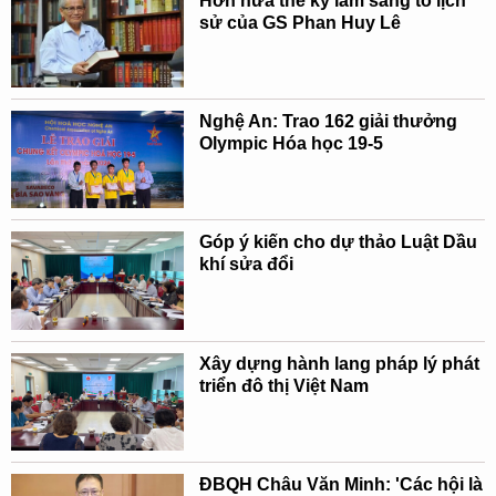
Hơn nửa thế kỷ làm sáng tỏ lịch
sử của GS Phan Huy Lê
Nghệ An: Trao 162 giải thưởng
Olympic Hóa học 19-5
Góp ý kiến cho dự thảo Luật Dầu
khí sửa đổi
Xây dựng hành lang pháp lý phát
triển đô thị Việt Nam
ĐBQH Châu Văn Minh: 'Các hội là