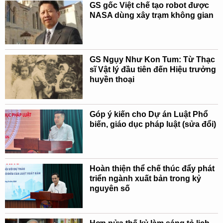
GS gốc Việt chế tạo robot được
NASA dùng xây trạm không gian
GS Ngụy Như Kon Tum: Từ Thạc
sĩ Vật lý đầu tiên đến Hiệu trưởng
huyền thoại
Góp ý kiến cho Dự án Luật Phổ
biến, giáo dục pháp luật (sửa đổi)
Hoàn thiện thể chế thúc đẩy phát
triển ngành xuất bản trong kỷ
nguyên số