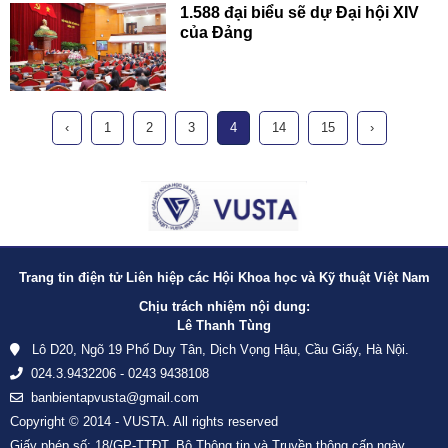
1.588 đại biểu sẽ dự Đại hội XIV
của Đảng
‹
1
2
3
4
14
15
›
Trang tin điện tử Liên hiệp các Hội Khoa học và Kỹ thuật Việt Nam
Chịu trách nhiệm nội dung:
Lê Thanh Tùng
Lô D20, Ngõ 19 Phố Duy Tân, Dịch Vọng Hậu, Cầu Giấy, Hà Nội.
024.3.9432206 - 0243 9438108
banbientapvusta@gmail.com
Copyright © 2014 - VUSTA. All rights reserved
Giấy phép số: 18/GP-TTĐT, Bộ Thông tin và Truyền thông cấp ngày