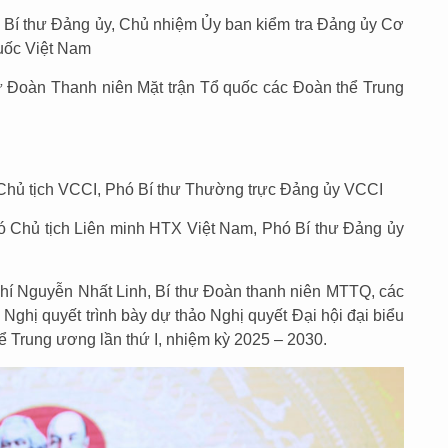
 Bí thư Đảng ủy, Chủ nhiệm Ủy ban kiểm tra Đảng ủy Cơ
uốc Việt Nam
ư Đoàn Thanh niên Mặt trận Tổ quốc các Đoàn thể Trung
Chủ tịch VCCI, Phó Bí thư Thường trực Đảng ủy VCCI
ó Chủ tịch Liên minh HTX Việt Nam, Phó Bí thư Đảng ủy
hí Nguyễn Nhất Linh, Bí thư Đoàn thanh niên MTTQ, các
Nghị quyết trình bày dự thảo Nghị quyết Đại hội đại biểu
ể Trung ương lần thứ I, nhiệm kỳ 2025 – 2030.