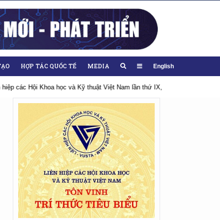
TẠO
HỢP TÁC QUỐC TẾ
MEDIA
English
 2026-2031
Hướng tới Đại hội lần thứ XIV của Đảng
Chào mừng Đại h