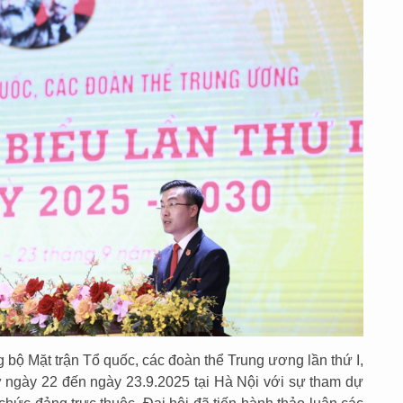
 bộ Mặt trận Tổ quốc, các đoàn thể Trung ương lần thứ I,
 ngày 22 đến ngày 23.9.2025 tại Hà Nội với sự tham dự