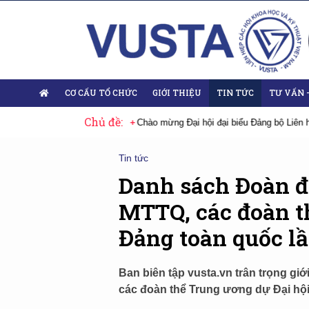
CƠ CẤU TỔ CHỨC
GIỚI THIỆU
TIN TỨC
TƯ VẤN 
Chủ đề:
 bộ Liên hiệp Hội Việt Nam nhiệm kỳ 2025-2030
Sự kiện tiêu biểu
Đạ
Tin tức
Danh sách Đoàn đ
MTTQ, các đoàn t
Đảng toàn quốc l
Ban biên tập vusta.vn trân trọng gi
các đoàn thể Trung ương dự Đại hội