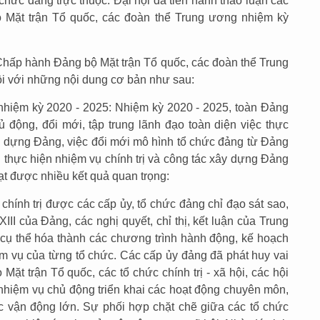
chức đảng trực thuộc. Đại hội đã tiến hành thảo luận các
Mặt trận Tổ quốc, các đoàn thể Trung ương nhiệm kỳ
Chấp hành Đảng bộ Mặt trận Tổ quốc, các đoàn thể Trung
ội với những nội dung cơ bản như sau:
nhiệm kỳ 2020 - 2025: Nhiệm kỳ 2020 - 2025, toàn Đảng
ủ động, đổi mới, tập trung lãnh đạo toàn diện việc thực
ây dựng Đảng, việc đổi mới mô hình tổ chức đảng từ Đảng
 thực hiện nhiệm vụ chính trị và công tác xây dựng Đảng
 đạt được nhiều kết quả quan trọng:
chính trị được các cấp ủy, tổ chức đảng chỉ đạo sát sao,
XIII của Đảng, các nghị quyết, chỉ thị, kết luận của Trung
à cụ thể hóa thành các chương trình hành động, kế hoạch
m vụ của từng tổ chức. Các cấp ủy đảng đã phát huy vai
o Mặt trận Tổ quốc, các tổ chức chính trị - xã hội, các hội
hiệm vụ chủ động triển khai các hoạt động chuyên môn,
c vận động lớn. Sự phối hợp chặt chẽ giữa các tổ chức