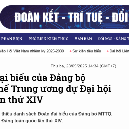
- PHẢN BIỆN
PHỔ BIẾN KIẾN THỨC
VĂN BẢN
ĐỔI MỚI - SÁNG 
i hội Liên hiệp các Hội Khoa học và Kỹ thuật Việt Nam lần thứ IX, nhiệm kỳ
Thứ ba, 23/09/2025 14:34 (GMT+7)
ại biểu của Đảng bộ
hể Trung ương dự Đại hội
ần thứ XIV
ới thiệu danh sách Đoàn đại biểu của Đảng bộ MTTQ,
 Đảng toàn quốc lần thứ XIV.