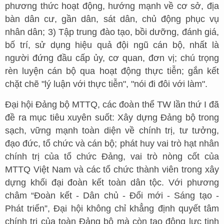
phương thức hoạt động, hướng mạnh về cơ sở, địa
bàn dân cư, gần dân, sát dân, chủ động phục vụ
nhân dân; 3) Tập trung đào tạo, bồi dưỡng, đánh giá,
bố trí, sử dụng hiệu quả đội ngũ cán bộ, nhất là
người đứng đầu cấp ủy, cơ quan, đơn vị; chú trọng
rèn luyện cán bộ qua hoạt động thực tiễn; gắn kết
chặt chẽ "lý luận với thực tiễn", "nói đi đôi với làm".
Đại hội Đảng bộ MTTQ, các đoàn thể TW lần thứ I đã
đề ra mục tiêu xuyên suốt: Xây dựng Đảng bộ trong
sạch, vững mạnh toàn diện về chính trị, tư tưởng,
đạo đức, tổ chức và cán bộ; phát huy vai trò hạt nhân
chính trị của tổ chức Đảng, vai trò nòng cốt của
MTTQ Việt Nam và các tổ chức thành viên trong xây
dựng khối đại đoàn kết toàn dân tộc. Với phương
châm “Đoàn kết - Dân chủ - Đổi mới - Sáng tạo -
Phát triển”, Đại hội không chỉ khẳng định quyết tâm
chính trị của toàn Đảng bộ mà còn tạo động lực tinh