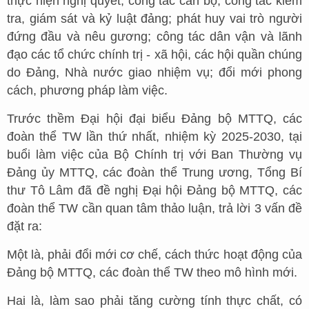
thực hiện nghị quyết; công tác cán bộ; công tác kiểm
tra, giám sát và kỷ luật đảng; phát huy vai trò người
đứng đầu và nêu gương; công tác dân vận và lãnh
đạo các tổ chức chính trị - xã hội, các hội quần chúng
do Đảng, Nhà nước giao nhiệm vụ; đổi mới phong
cách, phương pháp làm việc.
Trước thềm Đại hội đại biểu Đảng bộ MTTQ, các
đoàn thể TW lần thứ nhất, nhiệm kỳ 2025-2030, tại
buổi làm việc của Bộ Chính trị với Ban Thường vụ
Đảng ủy MTTQ, các đoàn thể Trung ương, Tổng Bí
thư Tô Lâm đã đề nghị Đại hội Đảng bộ MTTQ, các
đoàn thể TW cần quan tâm thảo luận, trả lời 3 vấn đề
đặt ra:
Một là, phải đổi mới cơ chế, cách thức hoạt động của
Đảng bộ MTTQ, các đoàn thể TW theo mô hình mới.
Hai là, làm sao phải tăng cường tính thực chất, có