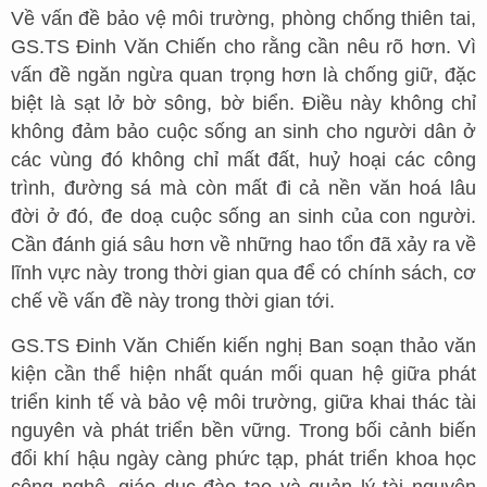
Về vấn đề bảo vệ môi trường, phòng chống thiên tai,
GS.TS Đinh Văn Chiến cho rằng cần nêu rõ hơn. Vì
vấn đề ngăn ngừa quan trọng hơn là chống giữ, đặc
biệt là sạt lở bờ sông, bờ biển. Điều này không chỉ
không đảm bảo cuộc sống an sinh cho người dân ở
các vùng đó không chỉ mất đất, huỷ hoại các công
trình, đường sá mà còn mất đi cả nền văn hoá lâu
đời ở đó, đe doạ cuộc sống an sinh của con người.
Cần đánh giá sâu hơn về những hao tổn đã xảy ra về
lĩnh vực này trong thời gian qua để có chính sách, cơ
chế về vấn đề này trong thời gian tới.
GS.TS Đinh Văn Chiến kiến nghị Ban soạn thảo văn
kiện cần thể hiện nhất quán mối quan hệ giữa phát
triển kinh tế và bảo vệ môi trường, giữa khai thác tài
nguyên và phát triển bền vững. Trong bối cảnh biến
đổi khí hậu ngày càng phức tạp, phát triển khoa học
công nghệ, giáo dục đào tạo và quản lý tài nguyên