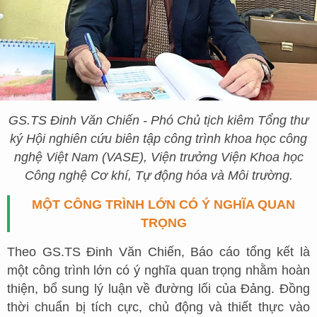
GS.TS Đinh Văn Chiến - Phó Chủ tịch kiêm Tổng thư
ký Hội nghiên cứu biên tập công trình khoa học công
nghệ Việt Nam (VASE), Viện trưởng Viện Khoa học
Công nghệ Cơ khí, Tự động hóa và Môi trường.
MỘT CÔNG TRÌNH LỚN CÓ Ý NGHĨA QUAN
TRỌNG
Theo GS.TS Đinh Văn Chiến, Báo cáo tổng kết là
một công trình lớn có ý nghĩa quan trọng nhằm hoàn
thiện, bổ sung lý luận về đường lối của Đảng. Đồng
thời chuẩn bị tích cực, chủ động và thiết thực vào