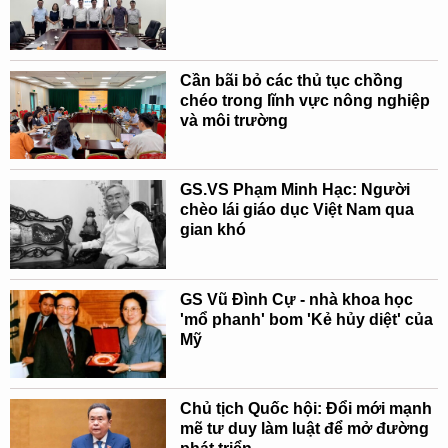
Cần bãi bỏ các thủ tục chồng
chéo trong lĩnh vực nông nghiệp
và môi trường
GS.VS Phạm Minh Hạc: Người
chèo lái giáo dục Việt Nam qua
gian khó
GS Vũ Đình Cự - nhà khoa học
'mổ phanh' bom 'Kẻ hủy diệt' của
Mỹ
Chủ tịch Quốc hội: Đổi mới mạnh
mẽ tư duy làm luật để mở đường