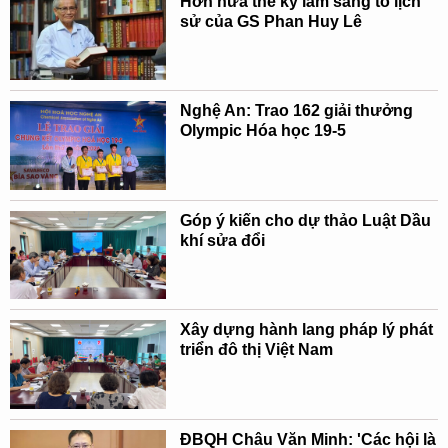
Hơn nửa thế kỷ làm sáng tỏ lịch
sử của GS Phan Huy Lê
Nghệ An: Trao 162 giải thưởng
Olympic Hóa học 19-5
Góp ý kiến cho dự thảo Luật Dầu
khí sửa đổi
Xây dựng hành lang pháp lý phát
triển đô thị Việt Nam
ĐBQH Châu Văn Minh: 'Các hội là