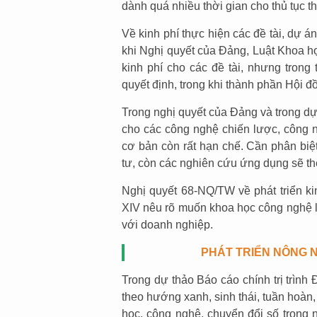
dành quá nhiều thời gian cho thủ tục th
Về kinh phí thực hiện các đề tài, dự á
khi Nghị quyết của Đảng, Luật Khoa h
kinh phí cho các đề tài, nhưng trong 
quyết định, trong khi thành phần Hội đ
Trong nghị quyết của Đảng và trong dự 
cho các công nghệ chiến lược, công n
cơ bản còn rất hạn chế. Cần phân biệ
tư, còn các nghiên cứu ứng dụng sẽ th
Nghị quyết 68-NQ/TW về phát triển kin
XIV nêu rõ muốn khoa học công nghệ là 
với doanh nghiệp.
PHÁT TRIỂN NÔNG N
Trong dự thảo Báo cáo chính trị trình 
theo hướng xanh, sinh thái, tuần hoàn,
học, công nghệ, chuyển đổi số trong 