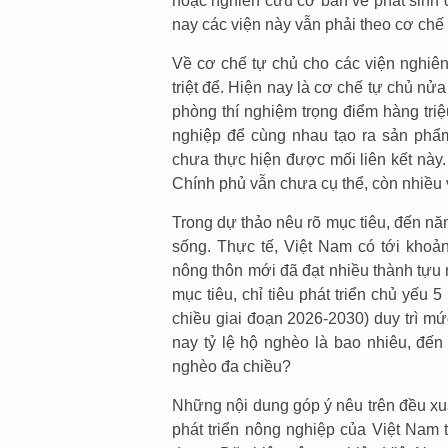
hoặc nghiên cứu cơ bản về phát sinh 
nay các viện này vẫn phải theo cơ chế
Về cơ chế tự chủ cho các viện nghiên
triệt để. Hiện nay là cơ chế tự chủ nử
phòng thí nghiệm trọng điểm hàng triệu
nghiệp để cùng nhau tạo ra sản phẩm
chưa thực hiện được mối liên kết này.
Chính phủ vẫn chưa cụ thể, còn nhiều 
Trong dự thảo nêu rõ mục tiêu, đến n
sống. Thực tế, Việt Nam có tới kho
nông thôn mới đã đạt nhiều thành tựu 
mục tiêu, chỉ tiêu phát triển chủ yếu
chiều giai đoạn 2026-2030) duy trì m
nay tỷ lệ hộ nghèo là bao nhiêu, đ
nghèo đa chiều?
Những nội dung góp ý nêu trên đều xuấ
phát triển nông nghiệp của Việt Nam 