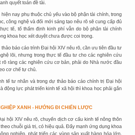
anh quyết toán đề tài.
n hiện nay phụ thuộc chủ yếu vào bộ phận tài chính, trong
ọc, công nghệ và đổi mới sáng tạo nêu rõ sẽ cung cấp đủ
thực tế, tổ thẩm định kinh phí vẫn do bộ phận tài chính
ồng khoa học xét duyệt chưa được coi trọng.
thảo báo cáo trình Đại hội XIV nêu rõ, cần ưu tiên đầu tư
ghệ lõi, nhưng trong thực tế đầu tư cho các nghiên cứu
t rõ ràng các nghiên cứu cơ bản, phải do Nhà nước đầu
eo cơ chế tự chủ.
h tế tư nhân và trong dự thảo báo cáo chính trị Đại hội
động lực phát triển kinh tế xã hội thì khoa học phải gắn
GHIỆP XANH - HƯỚNG ĐI CHIẾN LƯỢC
Đại hội XIV nêu rõ, chuyển dịch cơ cấu kinh tế nông thôn
 theo chuỗi giá trị, có hiệu quả. Đẩy mạnh ứng dụng khoa
nông nghiệp, phát triển các vùng sản xuất hàng hóa lớn,