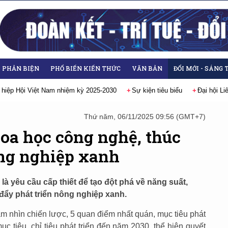
- PHẢN BIỆN
PHỔ BIẾN KIẾN THỨC
VĂN BẢN
ĐỔI MỚI - SÁNG 
 hiệp Hội Việt Nam nhiệm kỳ 2025-2030
Sự kiện tiêu biểu
Đại hội L
Thứ năm, 06/11/2025 09:56 (GMT+7)
oa học công nghệ, thúc
ông nghiệp xanh
à yêu cầu cấp thiết để tạo đột phá về năng suất,
 đẩy phát triển nông nghiệp xanh.
tầm nhìn chiến lược, 5 quan điểm nhất quán, mục tiêu phát
c tiêu, chỉ tiêu phát triển đến năm 2030, thể hiện quyết