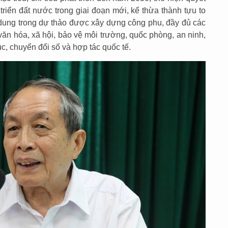
 triển đất nước trong giai đoạn mới, kế thừa thành tựu to
dung trong dự thảo được xây dựng công phu, đầy đủ các
ế, văn hóa, xã hội, bảo vệ môi trường, quốc phòng, an ninh,
c, chuyển đổi số và hợp tác quốc tế.