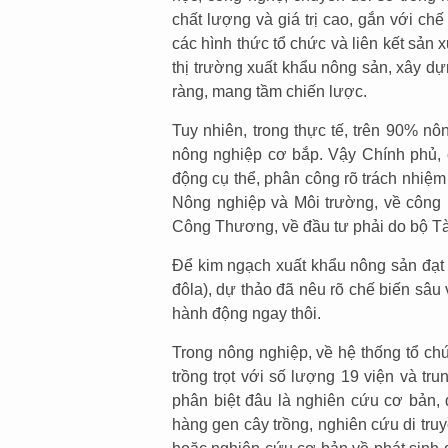
chất lượng và giá trị cao, gắn với ch
các hình thức tổ chức và liên kết sản
thị trường xuất khẩu nông sản, xây dựn
ràng, mang tầm chiến lược.
Tuy nhiên, trong thực tế, trên 90% nô
nông nghiệp cơ bắp. Vậy Chính phủ, c
động cụ thể, phân công rõ trách nhiệm
Nông nghiệp và Môi trường, về công 
Công Thương, về đầu tư phải do bộ Tài
Để kim ngạch xuất khẩu nông sản đạt 
đôla), dự thảo đã nêu rõ chế biến sâu
hành động ngay thôi.
Trong nông nghiệp, về hệ thống tổ chức
trồng trọt với số lượng 19 viện và t
phân biệt đâu là nghiên cứu cơ bản,
hàng gen cây trồng, nghiên cứu di truy