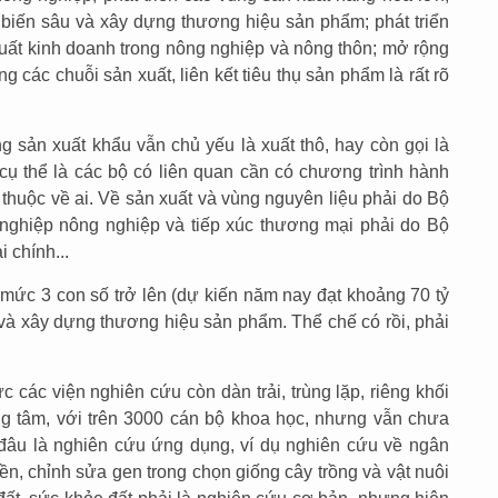
ế biến sâu và xây dựng thương hiệu sản phẩm; phát triển
 xuất kinh doanh trong nông nghiệp và nông thôn; mở rộng
g các chuỗi sản xuất, liên kết tiêu thụ sản phẩm là rất rõ
ng sản xuất khẩu vẫn chủ yếu là xuất thô, hay còn gọi là
ụ thể là các bộ có liên quan cần có chương trình hành
 thuộc về ai. Về sản xuất và vùng nguyên liệu phải do Bộ
nghiệp nông nghiệp và tiếp xúc thương mại phải do Bộ
 chính...
mức 3 con số trở lên (dự kiến năm nay đạt khoảng 70 tỷ
 và xây dựng thương hiệu sản phẩm. Thể chế có rồi, phải
 các viện nghiên cứu còn dàn trải, trùng lặp, riêng khối
rung tâm, với trên 3000 cán bộ khoa học, nhưng vẫn chưa
 đâu là nghiên cứu ứng dụng, ví dụ nghiên cứu về ngân
ền, chỉnh sửa gen trong chọn giống cây trồng và vật nuôi