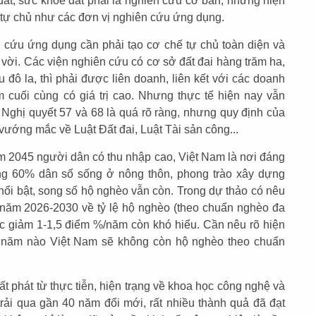
đất, sức khỏe đất phải là nghiên cứu cơ bản, nhưng hiện
 tự chủ như các đơn vị nghiên cứu ứng dụng.
 cứu ứng dụng cần phải tạo cơ chế tự chủ toàn diện và
a vời. Các viện nghiên cứu có cơ sở đất đai hàng trăm ha,
 đô la, thì phải được liên doanh, liên kết với các doanh
 cuối cùng có giá trị cao. Nhưng thực tế hiện nay vẫn
 Nghị quyết 57 và 68 là quá rõ ràng, nhưng quy định của
vướng mắc về Luật Đất đai, Luật Tài sản công...
ăm 2045 người dân có thu nhập cao, Việt Nam là nơi đáng
ảng 60% dân số sống ở nông thôn, phong trào xây dựng
nổi bật, song số hộ nghèo vẫn còn. Trong dự thảo có nêu
 5 năm 2026-2030 về tỷ lệ hộ nghèo (theo chuẩn nghèo đa
ức giảm 1-1,5 điểm %/năm còn khó hiểu. Cần nêu rõ hiện
ến năm nào Việt Nam sẽ không còn hộ nghèo theo chuẩn
t phát từ thực tiễn, hiện trạng về khoa học công nghệ và
trải qua gần 40 năm đổi mới, rất nhiều thành quả đã đạt