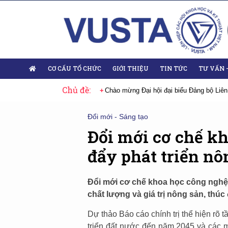
CƠ CẤU TỔ CHỨC
GIỚI THIỆU
TIN TỨC
TƯ VẤN 
Chủ đề:
 Đại hội lần thứ XIV của Đảng
Chào mừng Đại hội đại biểu Đảng bộ Liên
Đổi mới - Sáng tạo
Đổi mới cơ chế kh
đẩy phát triển n
Đổi mới cơ chế khoa học công nghệ l
chất lượng và giá trị nông sản, thúc
Dự thảo Báo cáo chính trị thể hiện rõ 
triển đất nước đến năm 2045 và các mụ