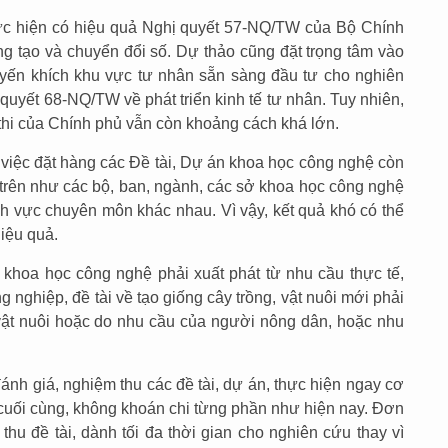
hực hiện có hiệu quả Nghị quyết 57-NQ/TW của Bộ Chính
ng tạo và chuyển đổi số. Dự thảo cũng đặt trọng tâm vào
uyến khích khu vực tư nhân sẵn sàng đầu tư cho nghiên
quyết 68-NQ/TW về phát triển kinh tế tư nhân. Tuy nhiên,
thi của Chính phủ vẫn còn khoảng cách khá lớn.
i việc đặt hàng các Đề tài, Dự án khoa học công nghệ còn
 trên như các bộ, ban, ngành, các sở khoa học công nghệ
h vực chuyên môn khác nhau. Vì vậy, kết quả khó có thể
iệu quả.
n khoa học công nghệ phải xuất phát từ nhu cầu thực tế,
g nghiệp, đề tài về tạo giống cây trồng, vật nuôi mới phải
vật nuôi hoặc do nhu cầu của người nông dân, hoặc nhu
ánh giá, nghiệm thu các đề tài, dự án, thực hiện ngay cơ
 cuối cùng, không khoán chi từng phần như hiện nay. Đơn
 thu đề tài, dành tối đa thời gian cho nghiên cứu thay vì