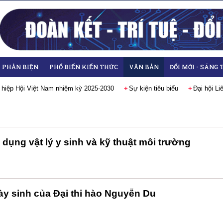
- PHẢN BIỆN
PHỔ BIẾN KIẾN THỨC
VĂN BẢN
ĐỔI MỚI - SÁNG 
 hiệp Hội Việt Nam nhiệm kỳ 2025-2030
Sự kiện tiêu biểu
Đại hội L
 dụng vật lý y sinh và kỹ thuật môi trường
y sinh của Đại thi hào Nguyễn Du