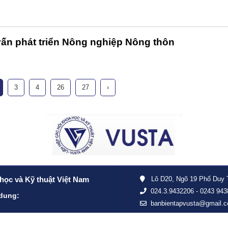
vấn phát triển Nông nghiệp Nông thôn
3
4
26
27
›
 học và Kỹ thuật Việt Nam
Lô D20, Ngõ 19 Phố Duy Tâ
024.3.9432206 - 0243 943
 dung:
banbientapvusta@gmail.
Copyright © 2014 - VUSTA. All
ng cấp ngày 09/03/2022