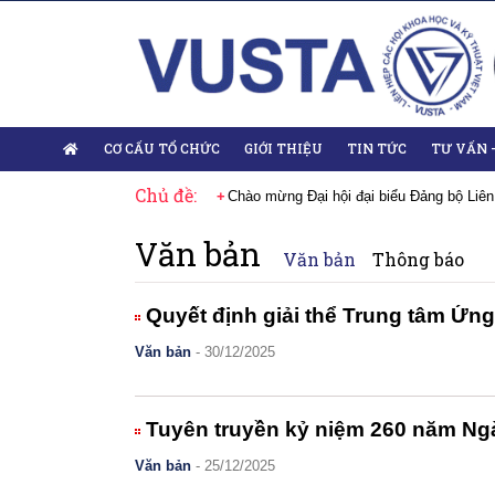
CƠ CẤU TỔ CHỨC
GIỚI THIỆU
TIN TỨC
TƯ VẤN 
Chủ đề:
 Đại hội lần thứ XIV của Đảng
Chào mừng Đại hội đại biểu Đảng bộ Liên
Văn bản
Văn bản
Thông báo
Quyết định giải thể Trung tâm Ứng
Văn bản
- 30/12/2025
Tuyên truyền kỷ niệm 260 năm Ngà
Văn bản
- 25/12/2025