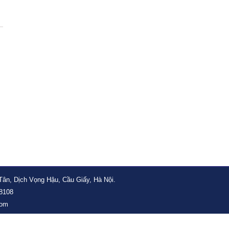
n, Dịch Vọng Hậu, Cầu Giấy, Hà Nội.
8108
com
 rights reserved