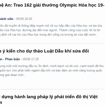
ệ An: Trao 162 giải thưởng Olympic Hóa học 19-
hành viên
-
05/08 20:03
thi đã truyền đi thông điệp mạnh mẽ về sự hấp dẫn của Hóa học và lan tỏa
yêu của Hóa học đương đại đến mọi người. Thành công của cuộc thi là lời
 định về vai trò của Hóa học trong đời sống và tương lai của đất nước.
 ý kiến cho dự thảo Luật Dầu khí sửa đổi
n - Phản biện
-
05/08 17:20
ựng một môi trường đầu tư ổn định, minh bạch và đủ sức cạnh tranh để thu
guồn lực cho phát triển ngành dầu khí và bảo đảm an ninh năng lượng quốc
rong giai đoạn mới…
 dựng hành lang pháp lý phát triển đô thị Việt
m