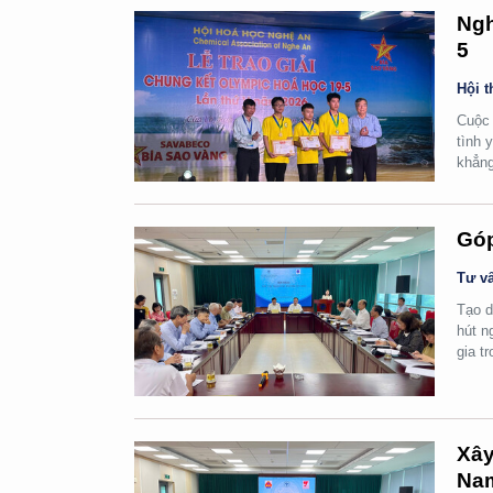
Ngh
5
Hội t
Cuộc 
tình 
khẳng
Góp
Tư vấ
Tạo d
hút n
gia t
Xây
Na