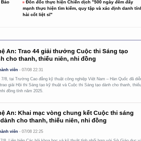
g Bảo
Đôn đốc thực hiện Chiến dịch "500 ngày đêm đẩy
mạnh thực hiện tìm kiếm, quy tập và xác định danh tín
hài cốt liệt sĩ"
ệ An: Trao 44 giải thưởng Cuộc thi Sáng tạo
h cho thanh, thiếu niên, nhi đồng
hành viên
-
07/08 22:31
 7/8, tại Trường Cao đẳng kỹ thuật công nghiệp Việt Nam – Hàn Quốc đã diễ
 trao giải Hội thi Sáng tạo kỹ thuật và Cuộc thi Sáng tạo dành cho thanh, thiế
 nhi đồng tỉnh năm 2025.
ệ An: Khai mạc vòng chung kết Cuộc thi sáng
 dành cho thanh, thiếu niên, nhi đồng
hành viên
-
07/08 22:25
7/8, Liên hiệp Các hội khoa học và kỹ thuật tỉnh phối hợp với Sở Giáo dục v