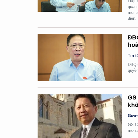
Luật 
quan 
môi t
điện,
ĐBQ
hoà
Tin t
ĐBQH 
quyền
GS 
khô
Gươn
GS Ch
mở ra