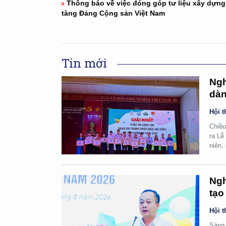
Thông báo về việc đóng góp tư liệu xây dựn
tàng Đảng Cộng sản Việt Nam
Tin mới
Ngh
dàn
Hội t
Chiều
ra Lễ
niên,
Ngh
tạo
Hội t
Sáng 