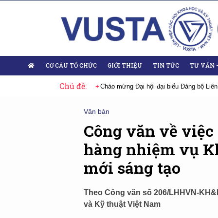
CƠ CẤU TỔ CHỨC
GIỚI THIỆU
TIN TỨC
TƯ VẤN 
Chủ đề:
 Đại hội lần thứ XIV của Đảng
Chào mừng Đại hội đại biểu Đảng bộ Liên
Văn bản
Công văn về việc 
hàng nhiệm vụ Kh
mới sáng tạo
Theo Công văn số 206/LHHVN-KH&HT
và Kỹ thuật Việt Nam