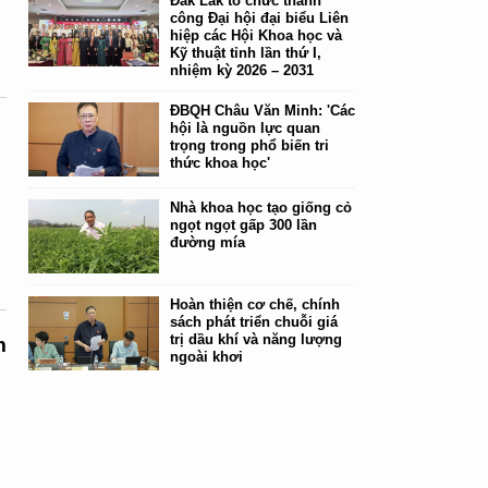
Đắk Lắk tổ chức thành
công Đại hội đại biểu Liên
hiệp các Hội Khoa học và
Kỹ thuật tỉnh lần thứ I,
nhiệm kỳ 2026 – 2031
ĐBQH Châu Văn Minh: 'Các
hội là nguồn lực quan
trọng trong phổ biến tri
thức khoa học'
Nhà khoa học tạo giống cỏ
ngọt ngọt gấp 300 lần
đường mía
Hoàn thiện cơ chế, chính
sách phát triển chuỗi giá
trị dầu khí và năng lượng
m
ngoài khơi
,