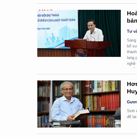
Hoà
bản
Tư vấ
Sáng 
bổ su
thành
lang 
nghệ 
quyền
Hơn
Huy
Gươn
Sinh 
để lạ