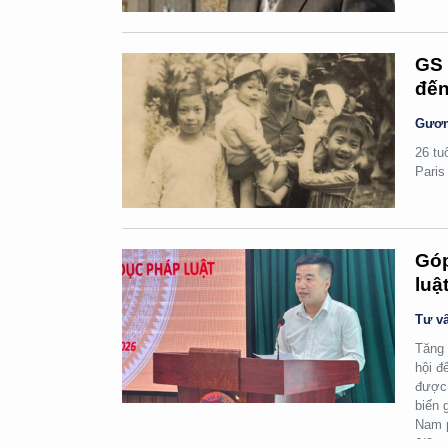
GS 
đến
Gươn
26 tu
Paris
Góp
luậ
Tư vấ
Tăng 
hội đ
được 
biến 
Nam p
6/8.