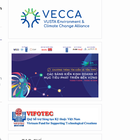
h
n
u
à