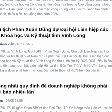
ạo, Sở Khoa học và Công nghệ, Tỉnh đoàn và trường Cao đẳng công nghiệp
Nam – Hàn Quốc tổ chức khai mạc vòng chung kết Cuộc thi sáng tạo dành
hanh, thiếu niên, nhi đồng tỉnh năm 2026.
 tịch Phan Xuân Dũng dự Đại hội Liên hiệp các
 Khoa học và Kỹ thuật tỉnh Vĩnh Long
hành viên
-
07/08 16:56
7/8, tại Vĩnh Long, GS.TSKH. Phan Xuân Dũng, Chủ tịch Liên hiệp các Hội
học và Kỹ thuật Việt Nam dự và phát biểu tại Đại hội đại biểu Liên hiệp các
hoa học và Kỹ thuật tỉnh Vĩnh Long lần thứ I, nhiệm kỳ 2026-2031. Đây là Đạ
ầu tiên sau hợp nhất Liên hiệp Hội ba tỉnh Bến Tre, Trà Vinh và Vĩnh Long, m
t giai đoạn phát triển mới của đội ngũ trí thức KH&CN trên địa bàn tỉnh.
ng nhất quy định để doanh nghiệp không phải
i báo nhiều lần
ức
-
07/08 15:58
7/8, Tổ 15 (gồm Đoàn ĐBQH tỉnh Phú Thọ, TP. Đà Nẵng) thảo luận về: dự á