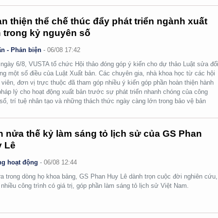
n thiện thể chế thúc đẩy phát triển ngành xuất
 trong kỷ nguyên số
n - Phản biện
-
06/08 17:42
ngày 6/8, VUSTA tổ chức Hội thảo đóng góp ý kiến cho dự thảo Luật sửa đổi
ng một số điều của Luật Xuất bản. Các chuyên gia, nhà khoa học từ các hội
 viên, đơn vị trực thuộc đã tham góp nhiều ý kiến góp phần hoàn thiện hành
pháp lý cho hoạt động xuất bản trước sự phát triển nhanh chóng của công
số, trí tuệ nhân tạo và những thách thức ngày càng lớn trong bảo vệ bản
.
 nửa thế kỷ làm sáng tỏ lịch sử của GS Phan
 Lê
g hoạt động
-
06/08 12:44
ra trong dòng họ khoa bảng, GS Phan Huy Lê dành trọn cuộc đời nghiên cứu,
i nhiều công trình có giá trị, góp phần làm sáng tỏ lịch sử Việt Nam.