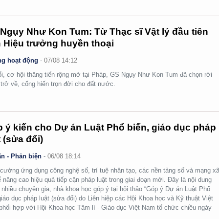
Ngụy Như Kon Tum: Từ Thạc sĩ Vật lý đầu tiên
 Hiệu trưởng huyền thoại
g hoạt động
-
07/08 14:12
ổi, cơ hội thăng tiến rộng mở tại Pháp, GS Ngụy Như Kon Tum đã chọn rời
 trở về, cống hiến trọn đời cho đất nước.
 ý kiến cho Dự án Luật Phổ biến, giáo dục pháp
t (sửa đổi)
n - Phản biện
-
06/08 18:14
cường ứng dụng công nghệ số, trí tuệ nhân tạo, các nền tảng số và mạng x
ể nâng cao hiệu quả tiếp cận pháp luật trong giai đoạn mới. Đây là nội dung
nhiều chuyên gia, nhà khoa học góp ý tại hội thảo “Góp ý Dự án Luật Phổ
giáo dục pháp luật (sửa đổi) do Liên hiệp các Hội Khoa học và Kỹ thuật Việt
hối hợp với Hội Khoa học Tâm lí - Giáo dục Việt Nam tổ chức chiều ngày