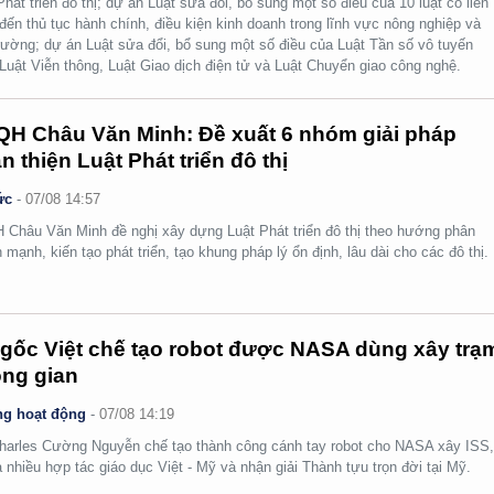
Phát triển đô thị; dự án Luật sửa đổi, bổ sung một số điều của 10 luật có liên
đến thủ tục hành chính, điều kiện kinh doanh trong lĩnh vực nông nghiệp và
rường; dự án Luật sửa đổi, bổ sung một số điều của Luật Tần số vô tuyến
 Luật Viễn thông, Luật Giao dịch điện tử và Luật Chuyển giao công nghệ.
H Châu Văn Minh: Đề xuất 6 nhóm giải pháp
n thiện Luật Phát triển đô thị
ức
-
07/08 14:57
Châu Văn Minh đề nghị xây dựng Luật Phát triển đô thị theo hướng phân
 mạnh, kiến tạo phát triển, tạo khung pháp lý ổn định, lâu dài cho các đô thị.
gốc Việt chế tạo robot được NASA dùng xây trạ
ng gian
g hoạt động
-
07/08 14:19
arles Cường Nguyễn chế tạo thành công cánh tay robot cho NASA xây ISS
 nhiều hợp tác giáo dục Việt - Mỹ và nhận giải Thành tựu trọn đời tại Mỹ.