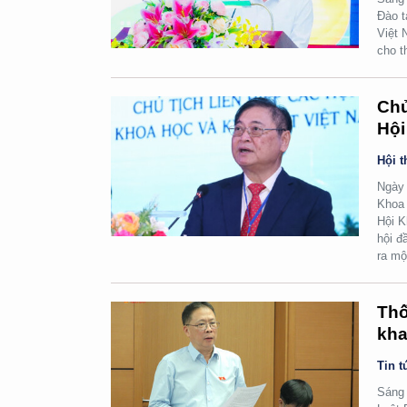
Đào t
Việt 
cho t
Chủ
Hội
Hội t
Ngày 
Khoa 
Hội K
hội đ
ra mộ
Thố
kha
Tin t
Sáng 