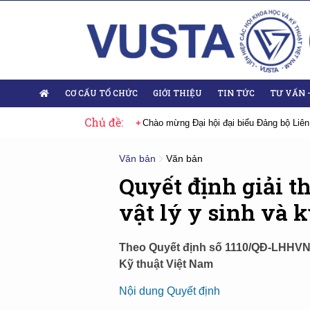
CƠ CẤU TỔ CHỨC
GIỚI THIỆU
TIN TỨC
TƯ VẤN 
Chủ đề:
 Đại hội lần thứ XIV của Đảng
Chào mừng Đại hội đại biểu Đảng bộ Liên
Văn bản
Văn bản
Quyết định giải 
vật lý y sinh và 
Theo Quyết định số 1110/QĐ-LHHVN 
Kỹ thuật Việt Nam
Nội dung Quyết định