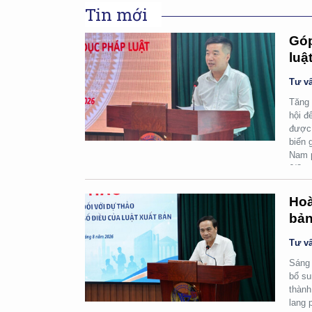
Tin mới
Góp
luậ
Tư vấ
Tăng 
hội đ
được 
biến 
Nam p
6/8.
Hoà
bản
Tư vấ
Sáng 
bổ su
thành
lang 