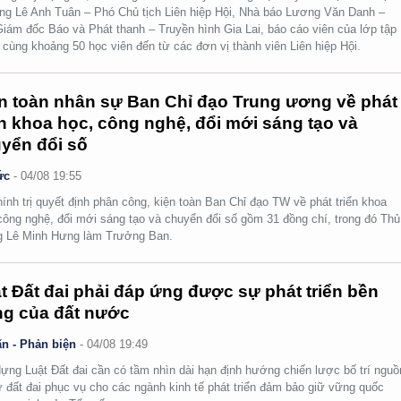
ng Lê Anh Tuân – Phó Chủ tịch Liên hiệp Hội, Nhà báo Lương Văn Danh –
iám đốc Báo và Phát thanh – Truyền hình Gia Lai, báo cáo viên của lớp tập
 cùng khoảng 50 học viên đến từ các đơn vị thành viên Liên hiệp Hội.
n toàn nhân sự Ban Chỉ đạo Trung ương về phát
ển khoa học, công nghệ, đổi mới sáng tạo và
yển đổi số
ức
-
04/08 19:55
ính trị quyết định phân công, kiện toàn Ban Chỉ đạo TW về phát triển khoa
công nghệ, đổi mới sáng tạo và chuyển đổi số gồm 31 đồng chí, trong đó Thủ
g Lê Minh Hưng làm Trưởng Ban.
t Đất đai phải đáp ứng được sự phát triển bền
g của đất nước
n - Phản biện
-
04/08 19:49
ựng Luật Đất đai cần có tầm nhìn dài hạn định hướng chiến lược bố trí nguồ
ừ đất đai phục vụ cho các ngành kinh tế phát triển đảm bảo giữ vững quốc