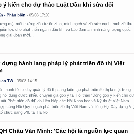
 ý kiến cho dự thảo Luật Dầu khí sửa đổi
n - Phản biện
-
05/08 17:20
ựng một môi trường đầu tư ổn định, minh bạch và đủ sức cạnh tranh để thu
guồn lực cho phát triển ngành dầu khí và bảo đảm an ninh năng lượng quốc
rong giai đoạn mới…
 dựng hành lang pháp lý phát triển đô thị Việt
m
uan TW
-
05/08 14:15
n mạnh từ tư duy quản lý đô thị sang kiến tạo phát triển đô thị là một trong
 nội dung được nhiều chuyên gia góp ý tại Hội thảo “Đóng góp ý kiến cho d
Luật Phát triển đô thị” do Liên hiệp các Hội Khoa học và Kỹ thuật Việt Nam
hợp cùng Hội Quy hoạch phát triển đô thị Việt Nam và Tổng Hội Xây dựng Việ
ổ chức sáng 5/8, tại Hà Nội.
H Châu Văn Minh: 'Các hội là nguồn lực quan