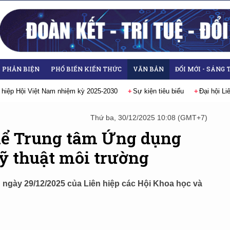
- PHẢN BIỆN
PHỔ BIẾN KIẾN THỨC
VĂN BẢN
ĐỔI MỚI - SÁNG 
 hiệp Hội Việt Nam nhiệm kỳ 2025-2030
Sự kiện tiêu biểu
Đại hội L
Thứ ba, 30/12/2025 10:08 (GMT+7)
thể Trung tâm Ứng dụng
kỹ thuật môi trường
ngày 29/12/2025 của Liên hiệp các Hội Khoa học và