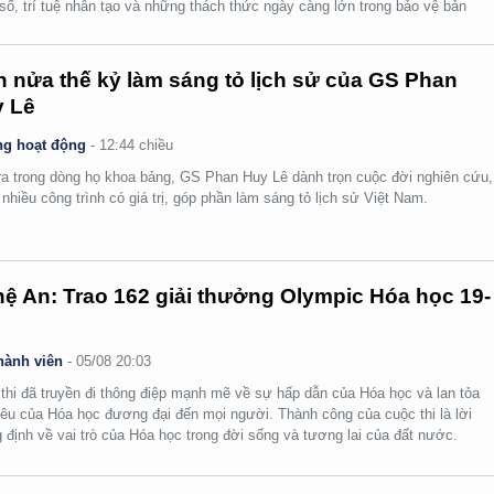
số, trí tuệ nhân tạo và những thách thức ngày càng lớn trong bảo vệ bản
.
 nửa thế kỷ làm sáng tỏ lịch sử của GS Phan
 Lê
g hoạt động
-
12:44 chiều
ra trong dòng họ khoa bảng, GS Phan Huy Lê dành trọn cuộc đời nghiên cứu,
i nhiều công trình có giá trị, góp phần làm sáng tỏ lịch sử Việt Nam.
ệ An: Trao 162 giải thưởng Olympic Hóa học 19-
hành viên
-
05/08 20:03
thi đã truyền đi thông điệp mạnh mẽ về sự hấp dẫn của Hóa học và lan tỏa
yêu của Hóa học đương đại đến mọi người. Thành công của cuộc thi là lời
 định về vai trò của Hóa học trong đời sống và tương lai của đất nước.