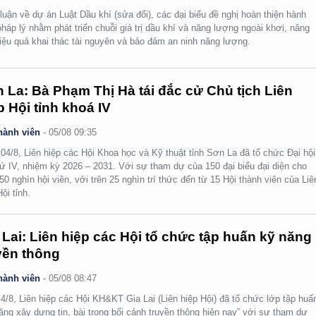
luận về dự án Luật Dầu khí (sửa đổi), các đại biểu đề nghị hoàn thiện hành
pháp lý nhằm phát triển chuỗi giá trị dầu khí và năng lượng ngoài khơi, nâng
iệu quả khai thác tài nguyên và bảo đảm an ninh năng lượng.
 La: Bà Phạm Thị Hà tái đắc cử Chủ tịch Liên
p Hội tỉnh khoá IV
hành viên
-
05/08 09:35
04/8, Liên hiệp các Hội Khoa học và Kỹ thuật tỉnh Sơn La đã tổ chức Đại hội
hứ IV, nhiệm kỳ 2026 – 2031. Với sự tham dự của 150 đại biểu đại diện cho
50 nghìn hội viên, với trên 25 nghìn trí thức đến từ 15 Hội thành viên của Liê
ội tỉnh.
 Lai: Liên hiệp các Hội tổ chức tập huấn kỹ năng
yền thông
hành viên
-
05/08 08:47
4/8, Liên hiệp các Hội KH&KT Gia Lai (Liên hiệp Hội) đã tổ chức lớp tập huấ
ăng xây dựng tin, bài trong bối cảnh truyền thông hiện nay” với sự tham dự