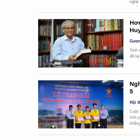
nghệ 
quyền
Hơn
Huy
Gươn
Sinh 
để lạ
Ngh
5
Hội t
Cuộc 
tình 
khẳng