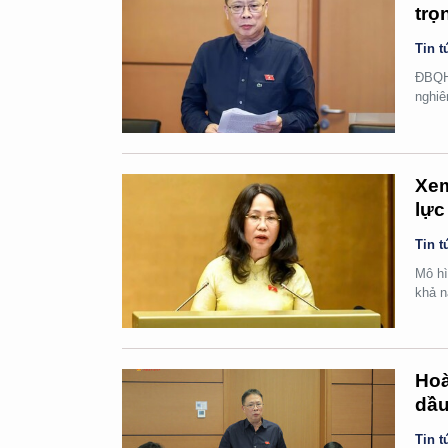
trọ
Tin t
ĐBQH 
nghiê
Xem
lực
Tin t
Mô hì
khả n
Hoà
dầu
Tin t