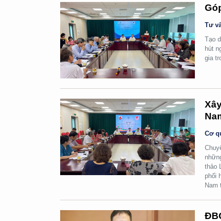
Góp
Tư vấ
Tạo d
hút n
gia t
Xây
Na
Cơ q
Chuyể
những
thảo 
phối 
Nam t
ĐBQ