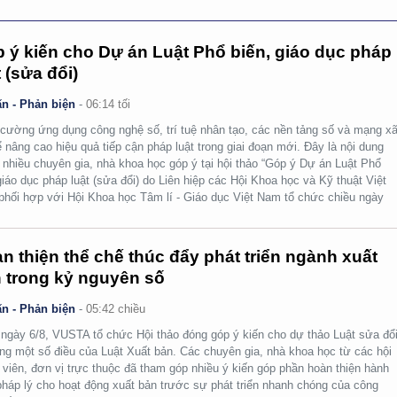
 ý kiến cho Dự án Luật Phổ biến, giáo dục pháp
t (sửa đổi)
n - Phản biện
-
06:14 tối
cường ứng dụng công nghệ số, trí tuệ nhân tạo, các nền tảng số và mạng x
ể nâng cao hiệu quả tiếp cận pháp luật trong giai đoạn mới. Đây là nội dung
nhiều chuyên gia, nhà khoa học góp ý tại hội thảo “Góp ý Dự án Luật Phổ
giáo dục pháp luật (sửa đổi) do Liên hiệp các Hội Khoa học và Kỹ thuật Việt
hối hợp với Hội Khoa học Tâm lí - Giáo dục Việt Nam tổ chức chiều ngày
n thiện thể chế thúc đẩy phát triển ngành xuất
 trong kỷ nguyên số
n - Phản biện
-
05:42 chiều
ngày 6/8, VUSTA tổ chức Hội thảo đóng góp ý kiến cho dự thảo Luật sửa đổi
ng một số điều của Luật Xuất bản. Các chuyên gia, nhà khoa học từ các hội
 viên, đơn vị trực thuộc đã tham góp nhiều ý kiến góp phần hoàn thiện hành
pháp lý cho hoạt động xuất bản trước sự phát triển nhanh chóng của công