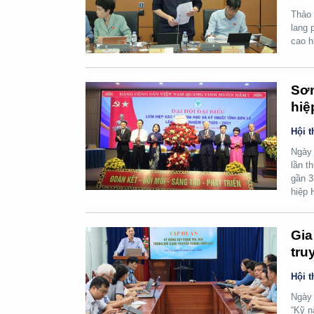
Thảo 
lang 
cao h
Sơn
hiệ
Hội t
Ngày 
lần t
gần 3
hiệp H
Gia
tru
Hội t
Ngày 
“Kỹ n