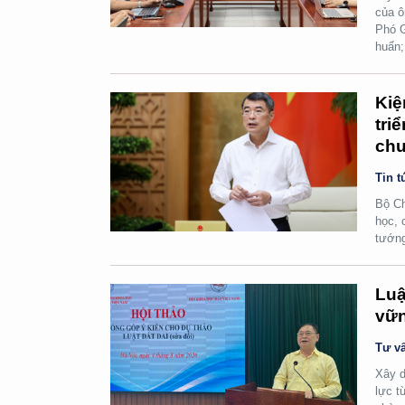
của ô
Phó G
huấn;
Kiệ
tri
chu
Tin t
Bộ Ch
học, 
tướn
Luậ
vữn
Tư vấ
Xây d
lực t