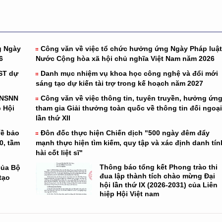
g Ngày
Công văn về việc tổ chức hưởng ứng Ngày Pháp luật
6
Nước Cộng hòa xã hội chủ nghĩa Việt Nam năm 2026
ST dự
Danh mục nhiệm vụ khoa học công nghệ và đổi mới
sáng tạo dự kiến tài trợ trong kế hoạch năm 2027
 NSNN
Công văn về việc thông tin, tuyên truyền, hưởng ứng
 Hội
tham gia Giải thưởng toàn quốc về thông tin đối ngoại
lần thứ XII
về bảo
Đôn đốc thực hiện Chiến dịch "500 ngày đêm đẩy
0, tầm
mạnh thực hiện tìm kiếm, quy tập và xác định danh tín
hài cốt liệt sĩ"
Thông báo tổng kết Phong trào thi
của Bộ
đua lập thành tích chào mừng Đại
tạo
hội lần thứ IX (2026-2031) của Liên
hiệp Hội Việt nam