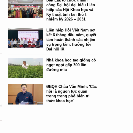
Đắk Lắk tổ chức thành
công Đại hội đại biểu Liên
hiệp các Hội Khoa học và
Kỹ thuật tỉnh lần thứ I,
nhiệm kỳ 2026 – 2031
Liên hiệp Hội Việt Nam sơ
kết 6 tháng đầu năm, quyết
tâm hoàn thành các nhiệm
vụ trọng tâm, hướng tới
Đại hội IX
Nhà khoa học tạo giống cỏ
ngọt ngọt gấp 300 lần
đường mía
ĐBQH Châu Văn Minh: 'Các
hội là nguồn lực quan
ự
trọng trong phổ biến tri
thức khoa học'
t