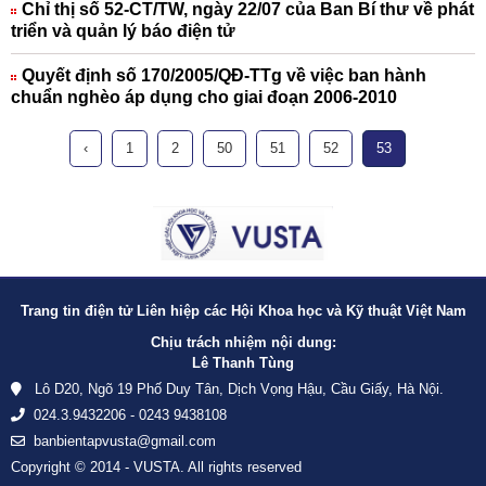
Chỉ thị số 52-CT/TW, ngày 22/07 của Ban Bí thư về phát
triển và quản lý báo điện tử
Quyết định số 170/2005/QĐ-TTg về việc ban hành
chuẩn nghèo áp dụng cho giai đoạn 2006-2010
‹
1
2
50
51
52
53
Trang tin điện tử Liên hiệp các Hội Khoa học và Kỹ thuật Việt Nam
Chịu trách nhiệm nội dung:
Lê Thanh Tùng
Lô D20, Ngõ 19 Phố Duy Tân, Dịch Vọng Hậu, Cầu Giấy, Hà Nội.
024.3.9432206 - 0243 9438108
banbientapvusta@gmail.com
Copyright © 2014 - VUSTA. All rights reserved