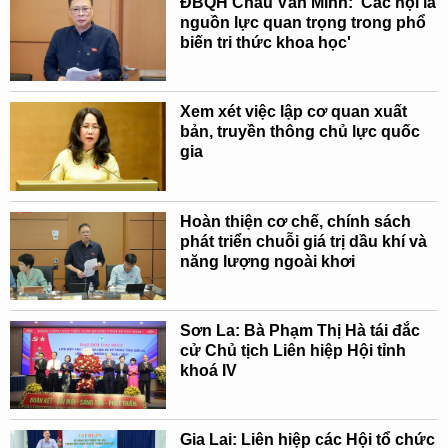
ĐBQH Châu Văn Minh: 'Các hội là
nguồn lực quan trọng trong phổ
biến tri thức khoa học'
Xem xét việc lập cơ quan xuất
bản, truyền thông chủ lực quốc
gia
Hoàn thiện cơ chế, chính sách
phát triển chuỗi giá trị dầu khí và
năng lượng ngoài khơi
Sơn La: Bà Phạm Thị Hà tái đắc
cử Chủ tịch Liên hiệp Hội tỉnh
khoá IV
Gia Lai: Liên hiệp các Hội tổ chức