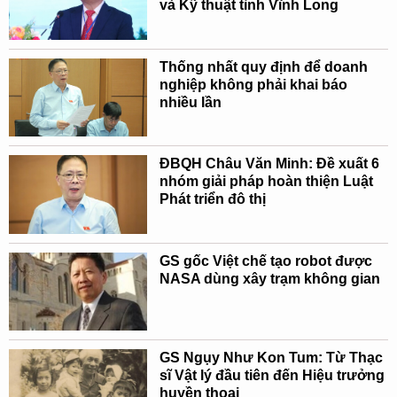
và Kỹ thuật tỉnh Vĩnh Long
Thống nhất quy định để doanh
nghiệp không phải khai báo
nhiều lần
ĐBQH Châu Văn Minh: Đề xuất 6
nhóm giải pháp hoàn thiện Luật
Phát triển đô thị
GS gốc Việt chế tạo robot được
NASA dùng xây trạm không gian
GS Ngụy Như Kon Tum: Từ Thạc
sĩ Vật lý đầu tiên đến Hiệu trưởng
huyền thoại