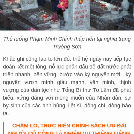
Thủ tướng Phạm Minh Chính thắp nến tại nghĩa trang
Trường Sơn
Khắc ghi công lao to lớn đó, thế hệ ngày nay tiếp tục
đoàn kết một lòng, nỗ lực phấn đấu để đất nước phát
triển nhanh, bền vững, bước vào kỷ nguyên mới - kỷ
nguyên vươn mình giàu mạnh, văn minh, thịnh
vượng của dân tộc như Tổng Bí thư Tô Lâm đã phát
biểu, xứng đáng với mong muốn của Nhân dân, sự
hy sinh của các anh hùng, liệt sĩ, đồng chí, đồng bào
ta.
CHĂM LO, THỰC HIỆN CHÍNH SÁCH ƯU ĐÃI
NGƯỜI CÓ CÔNG LÀ NHIỆM VỤ THIÊNG LIÊNG