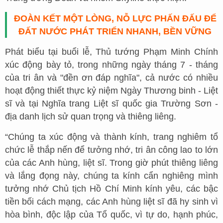
ĐOÀN KẾT MỘT LÒNG, NỖ LỰC PHẤN ĐẤU ĐỂ
ĐẤT NƯỚC PHÁT TRIỂN NHANH, BỀN VỮNG
Phát biểu tại buổi lễ, Thủ tướng Phạm Minh Chính
xúc động bày tỏ, trong những ngày tháng 7 - tháng
của tri ân và "đền ơn đáp nghĩa", cả nước có nhiều
hoạt động thiết thực kỷ niệm Ngày Thương binh - Liệt
sĩ và tại Nghĩa trang Liệt sĩ quốc gia Trường Sơn -
địa danh lịch sử quan trọng và thiêng liêng.
“Chúng ta xúc động và thành kính, trang nghiêm tổ
chức lễ thắp nến để tưởng nhớ, tri ân công lao to lớn
của các Anh hùng, liệt sĩ. Trong giờ phút thiêng liêng
và lắng đọng này, chúng ta kính cẩn nghiêng mình
tưởng nhớ Chủ tịch Hồ Chí Minh kính yêu, các bậc
tiền bối cách mạng, các Anh hùng liệt sĩ đã hy sinh vì
hòa bình, độc lập của Tổ quốc, vì tự do, hạnh phúc,