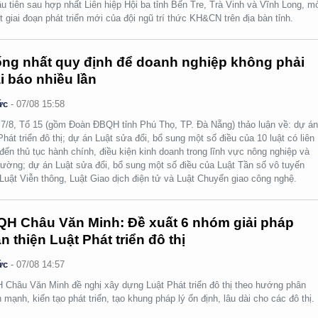
ầu tiên sau hợp nhất Liên hiệp Hội ba tỉnh Bến Tre, Trà Vinh và Vĩnh Long, m
t giai đoạn phát triển mới của đội ngũ trí thức KH&CN trên địa bàn tỉnh.
ng nhất quy định để doanh nghiệp không phải
i báo nhiều lần
ức
-
07/08 15:58
7/8, Tổ 15 (gồm Đoàn ĐBQH tỉnh Phú Thọ, TP. Đà Nẵng) thảo luận về: dự á
Phát triển đô thị; dự án Luật sửa đổi, bổ sung một số điều của 10 luật có liên
đến thủ tục hành chính, điều kiện kinh doanh trong lĩnh vực nông nghiệp và
rường; dự án Luật sửa đổi, bổ sung một số điều của Luật Tần số vô tuyến
 Luật Viễn thông, Luật Giao dịch điện tử và Luật Chuyển giao công nghệ.
H Châu Văn Minh: Đề xuất 6 nhóm giải pháp
n thiện Luật Phát triển đô thị
ức
-
07/08 14:57
Châu Văn Minh đề nghị xây dựng Luật Phát triển đô thị theo hướng phân
 mạnh, kiến tạo phát triển, tạo khung pháp lý ổn định, lâu dài cho các đô thị.