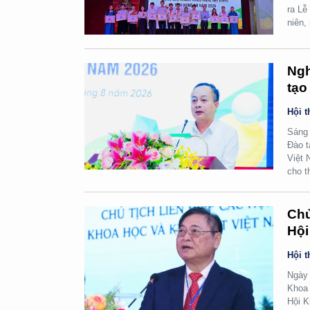
ra Lễ
niên,
Ngh
tạo
Hội t
Sáng 
Đào t
Việt 
cho t
Chủ
Hội
Hội t
Ngày 
Khoa 
Hội K