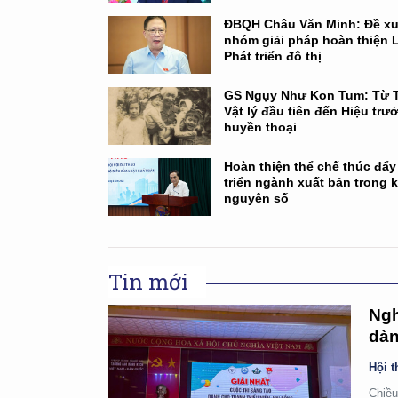
ĐBQH Châu Văn Minh: Đề xu
nhóm giải pháp hoàn thiện 
Phát triển đô thị
GS Ngụy Như Kon Tum: Từ T
Vật lý đầu tiên đến Hiệu trư
huyền thoại
Hoàn thiện thể chế thúc đẩy
triển ngành xuất bản trong 
nguyên số
Tin mới
Ngh
dàn
Hội t
Chiều