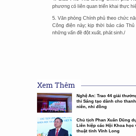
phương có liên quan triển khai thực h
5. Văn phòng Chính phủ theo chức năn
Công điện này; kịp thời báo cáo Th
những vấn đề đột xuất, phát sinh./
Xem Thêm
Nghệ An: Trao 44 giải thưở
thi Sáng tạo dành cho thanh
niên, nhi đồng
Chủ tịch Phan Xuân Dũng dự
Liên hiệp các Hội Khoa học 
thuật tỉnh Vĩnh Long