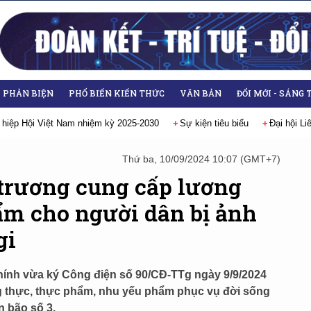
- PHẢN BIỆN
PHỔ BIẾN KIẾN THỨC
VĂN BẢN
ĐỔI MỚI - SÁNG 
iểu
Đại hội Liên hiệp các Hội Khoa học và Kỹ thuật Việt Nam lần thứ IX
Thứ ba, 10/09/2024 10:07 (GMT+7)
trương cung cấp lương
ẩm cho người dân bị ảnh
gi
nh vừa ký Công điện số 90/CĐ-TTg ngày 9/9/2024
g thực, thực phẩm, nhu yếu phẩm phục vụ đời sống
 bão số 3.