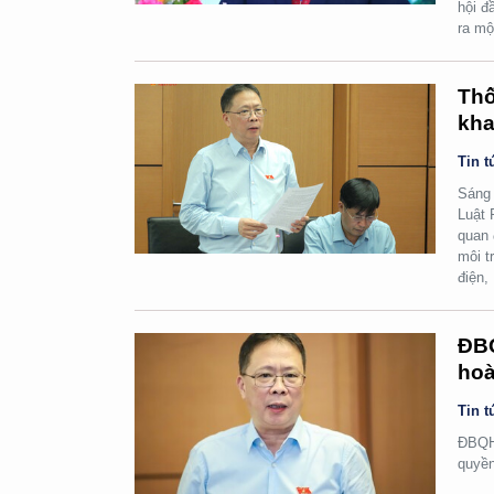
hội đ
ra mộ
Thố
kha
Tin t
Sáng 
Luật 
quan 
môi t
điện,
ĐBQ
hoà
Tin t
ĐBQH 
quyền