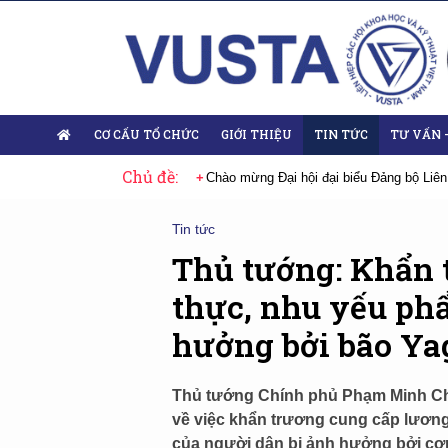
CƠ CẤU TỔ CHỨC
GIỚI THIỆU
TIN TỨC
TƯ VẤN 
Chủ đề:
 biểu Đảng bộ Liên hiệp Hội Việt Nam nhiệm kỳ 2025-2030
Sự kiện tiêu b
Tin tức
Thủ tướng: Khẩn 
thực, nhu yếu ph
hưởng bởi bão Ya
Thủ tướng Chính phủ Phạm Minh Chí
về việc khẩn trương cung cấp lươn
của người dân bị ảnh hưởng bởi cơn