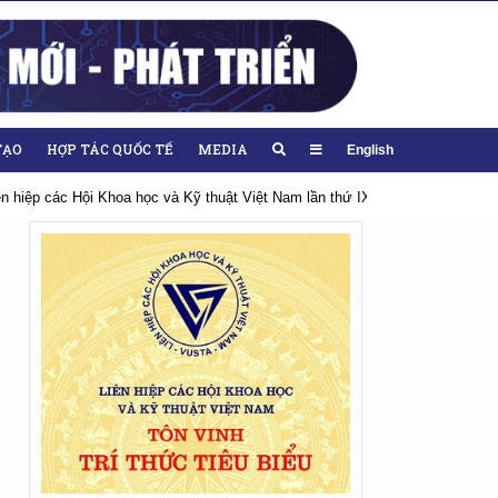
TẠO
HỢP TÁC QUỐC TẾ
MEDIA
English
, nhiệm kỳ 2026-2031
Hướng tới Đại hội lần thứ XIV của Đảng
Chào 