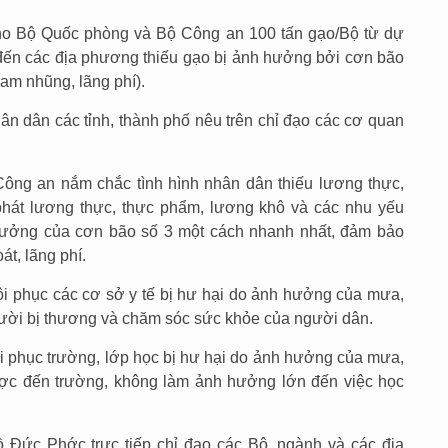
cho Bộ Quốc phòng và Bộ Công an 100 tấn gạo/Bộ từ dự
đến các địa phương thiếu gạo bị ảnh hưởng bởi cơn bão
ham nhũng, lãng phí).
hân dân các tỉnh, thành phố nêu trên chỉ đạo các cơ quan
ông an nắm chắc tình hình nhân dân thiếu lương thực,
phát lương thực, thực phẩm, lương khô và các nhu yếu
hưởng của cơn bão số 3 một cách nhanh nhất, đảm bảo
át, lãng phí.
ôi phục các cơ sở y tế bị hư hại do ảnh hưởng của mưa,
gười bị thương và chăm sóc sức khỏe của người dân.
ôi phục trường, lớp học bị hư hại do ảnh hưởng của mưa,
ược đến trường, không làm ảnh hưởng lớn đến việc học
 Đức Phớc trực tiếp chỉ đạo các Bộ, ngành và các địa