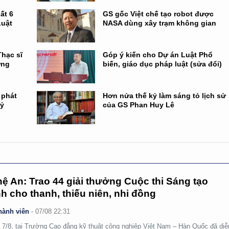
ất 6
GS gốc Việt chế tạo robot được
Luật
NASA dùng xây trạm không gian
hạc sĩ
Góp ý kiến cho Dự án Luật Phổ
ởng
biến, giáo dục pháp luật (sửa đổi)
 phát
Hơn nửa thế kỷ làm sáng tỏ lịch sử
kỷ
của GS Phan Huy Lê
ệ An: Trao 44 giải thưởng Cuộc thi Sáng tạo
h cho thanh, thiếu niên, nhi đồng
hành viên
-
07/08 22:31
 7/8, tại Trường Cao đẳng kỹ thuật công nghiệp Việt Nam – Hàn Quốc đã diễ