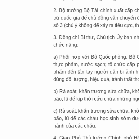
2. Bộ trưởng Bộ Tài chính xuất cấp 
trữ quốc gia để chủ động vận chuyển 
số 3 (chú ý không để xảy ra tiêu cực, t
3. Đồng chí Bí thư, Chủ tịch Ủy ban n
chức năng:
a) Phối hợp với Bộ Quốc phòng, Bộ C
thực phẩm, nước sạch; tổ chức cấp 
phẩm đến tận tay người dân bị ảnh 
đúng đối tượng, hiệu quả, tránh thất tho
b) Rà soát, khẩn trương sửa chữa, kh
bão, lũ để kịp thời cứu chữa những n
c) Rà soát, khẩn trương sửa chữa, kh
bão, lũ để các cháu học sinh sớm đ
hành của các cháu.
4. Giao Phó Thủ tướng Chính phủ Hồ