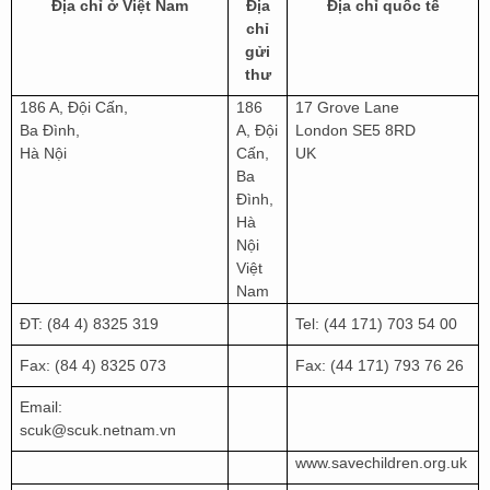
Địa chỉ ở Việt Nam
Địa
Địa chỉ quốc tế
chỉ
gửi
thư
186 A, Đội Cấn,
186
17 Grove Lane
Ba Đình,
A, Đội
London SE5 8RD
Hà Nội
Cấn,
UK
Ba
Đình,
Hà
Nội
Việt
Nam
ĐT: (84 4) 8325 319
Tel: (44 171) 703 54 00
Fax: (84 4) 8325 073
Fax: (44 171) 793 76 26
Email:
scuk@scuk.netnam.vn
www.savechildren.org.uk