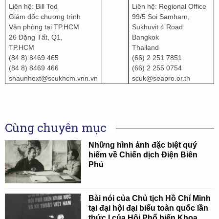
Liên hệ: Bill Tod
Liên hệ: Regional Office
Giám đốc chương trình
99/5 Soi Samharn,
Văn phòng tại TP.HCM
Sukhuvit 4 Road
26 Đặng Tất, Q1,
Bangkok
TP.HCM
Thailand
(84 8) 8469 465
(66) 2 251 7851
(84 8) 8469 466
(66) 2 255 0754
shaunhext@scukhcm.vnn.vn
scuk@seapro.or.th
Cùng chuyên mục
Những hình ảnh đặc biệt quý
hiếm về Chiến dịch Điện Biên
Phủ
Bài nói của Chủ tịch Hồ Chí Minh
tại đại hội đại biểu toàn quốc lần
thức I của Hội Phổ biến Khoa