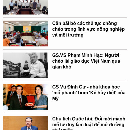
Cần bãi bỏ các thủ tục chồng
chéo trong lĩnh vực nông nghiệp
và môi trường
GS.VS Phạm Minh Hạc: Người
chèo lái giáo dục Việt Nam qua
gian khó
GS Vũ Đình Cự - nhà khoa học
'mổ phanh' bom 'Kẻ hủy diệt' của
Mỹ
Chủ tịch Quốc hội: Đổi mới mạnh
mẽ tư duy làm luật để mở đường