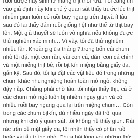
ruồi được nảy sinh từ mảng thịt thối rữa. Tôi càng tin
vào giả định này khi chú ý quan sát thấy trước lúc thịt
nhiễm giun luôn có ruồi bay ngang trên thịtvà ít lâu
sau đó lại thấy đám ruồi giống hệt như thế từ thịt bay
lên. Một giả thuyết sẽ luôn vô nghĩa nếu không được
thử nghiệm xác minh… Vì vậy, tôi đã thử nghiệm
nhiều lần. Khoảng giữa tháng 7,trong bốn cái chum
nhỏ tôi đặt một con rắn, vài con cá, dăm con cá chình
và một miếng thịt bê, rồi bịt kín miệng bằng giấy da,
gắn kỹ. Sau đó, tôi lại đặt các vật liệu đó trong những
chum khác nhưngmiệng hoàn toàn mở ngỏ, không
đậy nắp. Chẳng phải chờ lâu, tôi nhận thấy thịt, cá ở
các chum mở ngỏ luôn bị nhiễm ngay giun và có
nhiều ruồi bay ngang qua lại trên miệng chum… Còn
trong các chum bịtkín, dù nhiều ngày đã trôi qua
nhưng khi chú ý quan sát, tôi không hề thấy giun. Rải
rác trên bề mặt giấy da, tôi nhận thấy có phân ruồi
hoặc vài ấu trùng nhỏ. Chưa hài lòng với những thử