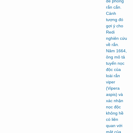
đề phòng
rắn cắn.
Cảnh
tượng đó
gợi ý cho
Redi
nghiên cứu
về rắn.
Năm 1664,
ông mô tả
tuyến nọc
độc của
loài rắn
viper
(Vipera
aspis) và
xác nhận
nọc độc
không hề
có liên
quan với
mật của