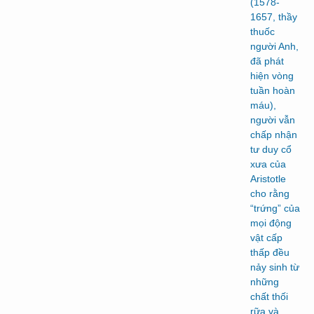
(1578-
1657, thầy
thuốc
người Anh,
đã phát
hiện vòng
tuần hoàn
máu),
người vẫn
chấp nhận
tư duy cổ
xưa của
Aristotle
cho rằng
“trứng” của
mọi động
vật cấp
thấp đều
nảy sinh từ
những
chất thối
rữa và