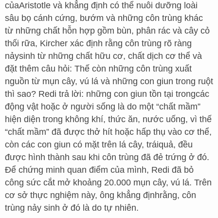
củaAristotle và khẳng định có thể nuôi dưỡng loài
sâu bọ cánh cứng, bướm và những côn trùng khác
từ những chất hỗn hợp gồm bùn, phân rác và cây cỏ
thối rữa, Kircher xác định rằng côn trùng rõ ràng
nảysinh từ những chất hữu cơ, chất dịch cơ thể và
đặt thêm câu hỏi: Thế còn những côn trùng xuất
nguồn từ mụn cây, vú lá và những con giun trong ruột
thì sao? Redi trả lời: những con giun tồn tại trongcác
động vật hoặc ở người sống là do một “chất mầm”
hiện diện trong không khí, thức ăn, nước uống, vì thế
“chất mầm” đã được thở hít hoặc hấp thụ vào cơ thể,
còn các con giun có mặt trên lá cây, tráiquả, đều
được hình thành sau khi côn trùng đã đẻ trứng ở đó.
Để chứng minh quan điểm của mình, Redi đã bỏ
công sức cắt mở khoảng 20.000 mụn cây, vú lá. Trên
cơ sở thực nghiệm này, ông khẳng địnhrằng, côn
trùng nảy sinh ở đó là do tự nhiên.