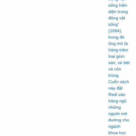
sống hiện
diện trong
động vật
sống”
(1684),
trong đó
ông mô tả
hàng trăm
loại giun
sán, ve bét
và côn
trùng.
Cuốn sách
này đặt
Redi vào
hàng ngũ
những
người mở
đường cho
ngành
khoa học