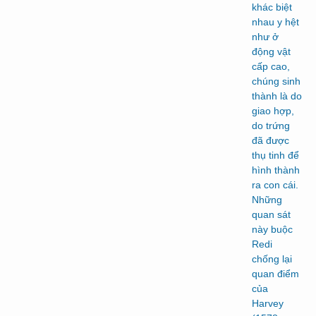
khác biệt
nhau y hệt
như ở
động vật
cấp cao,
chúng sinh
thành là do
giao hợp,
do trứng
đã được
thụ tinh để
hình thành
ra con cái.
Những
quan sát
này buộc
Redi
chống lại
quan điểm
của
Harvey