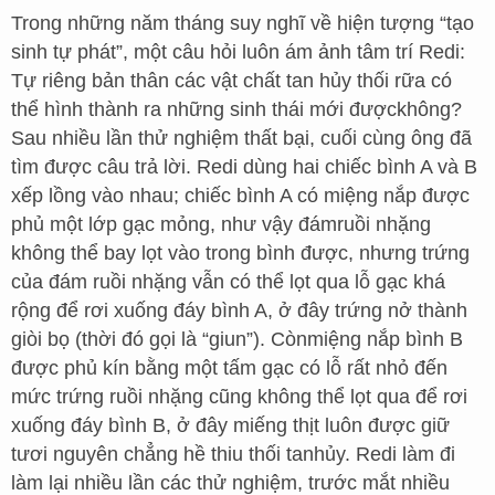
Trong những năm tháng suy nghĩ về hiện tượng “tạo
sinh tự phát”, một câu hỏi luôn ám ảnh tâm trí Redi:
Tự riêng bản thân các vật chất tan hủy thối rữa có
thể hình thành ra những sinh thái mới đượckhông?
Sau nhiều lần thử nghiệm thất bại, cuối cùng ông đã
tìm được câu trả lời. Redi dùng hai chiếc bình A và B
xếp lồng vào nhau; chiếc bình A có miệng nắp được
phủ một lớp gạc mỏng, như vậy đámruồi nhặng
không thể bay lọt vào trong bình được, nhưng trứng
của đám ruồi nhặng vẫn có thể lọt qua lỗ gạc khá
rộng để rơi xuống đáy bình A, ở đây trứng nở thành
giòi bọ (thời đó gọi là “giun”). Cònmiệng nắp bình B
được phủ kín bằng một tấm gạc có lỗ rất nhỏ đến
mức trứng ruồi nhặng cũng không thể lọt qua để rơi
xuống đáy bình B, ở đây miếng thịt luôn được giữ
tươi nguyên chẳng hề thiu thối tanhủy. Redi làm đi
làm lại nhiều lần các thử nghiệm, trước mắt nhiều