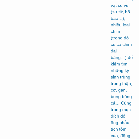
vật có vú
(sư tử, hổ
báo…),
nhiều loại
chim
(trong đó
có cả chim
đại
bàng…) để
kiếm tìm
những ký
sinh trùng
trong thận,
cơ, gan,
bong bóng
cá… Cũng
trong mục
đích đó,
ông phẫu
tích tôm
cua, động