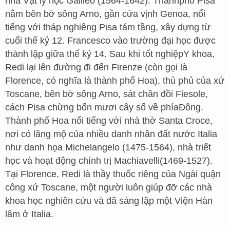
nhà Vật lý học Galileo (1564-1642). Thànhphố Pisa
nằm bên bờ sông Arno, gần cửa vịnh Genoa, nổi
tiếng với tháp nghiêng Pisa tám tầng, xây dựng từ
cuối thế kỷ 12. Francesco vào trường đại học được
thành lập giữa thế kỷ 14. Sau khi tốt nghiệpY khoa,
Redi lại lên đường đi đến Firenze (còn gọi là
Florence, có nghĩa là thành phố Hoa), thủ phủ của xứ
Toscane, bên bờ sông Arno, sát chân đồi Fiesole,
cách Pisa chừng bốn mươi cây số về phíaĐông.
Thành phố Hoa nổi tiếng với nhà thờ Santa Croce,
nơi có lăng mộ của nhiều danh nhân đất nước Italia
như danh họa Michelangelo (1475-1564), nhà triết
học và hoạt động chính trị Machiavelli(1469-1527).
Tại Florence, Redi là thầy thuốc riêng của Ngài quận
công xứ Toscane, một người luôn giúp đỡ các nhà
khoa học nghiên cứu và đã sáng lập một Viện Hàn
lâm ở Italia.