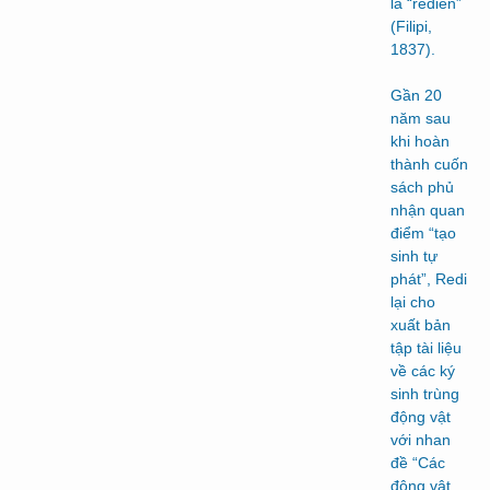
là “redien”
(Filipi,
1837).
Gần 20
năm sau
khi hoàn
thành cuốn
sách phủ
nhận quan
điểm “tạo
sinh tự
phát”, Redi
lại cho
xuất bản
tập tài liệu
về các ký
sinh trùng
động vật
với nhan
đề “Các
động vật