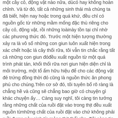
một cây cỏ, động vật nào nữa, dùcó hay không hoàn
chỉnh. Và từ đó, tất cả những sinh thái mà chúng ta
đã biết, hiện nay hoặc trong quá khứ, đều chỉ có
nguồn gốc từ những mầm mống đặc thù riêng cho
cây cỏ, động vật, rồi những loàinày tồn tại chỉ nhờ
các phương thức đó. Trước một hiện tượng thường
xảy ra là vô số những con giun luôn xuất hiện trong
xác chết hoặc lá cây thối rữa, tôi vẫn tin chắc rằng tất
cả những con giun đóđều xuất nguồn từ một quá
trình phát tán, khối thối rữa nơi giun hiện diện chỉ là
môi trường, một tổ ấm hữu hiệu để cho các động vật
đẻ trứng đồng thời đó cũng là nguồn thức ăn phong
phú cho chúng.Trên cơ sở đó, tôi tuyên bố rõ ràng là
chẳng hề và cũng sẽ chẳng bao giờ có chuyện gì
khác chuyện ấy… Càng suy nghĩ, tôi càng tin tưởng
rằng những chất của ruồi đặt vào trong thịt đều xuất
nguồn từnhững chất của ruồi đặt vào chứ không phải