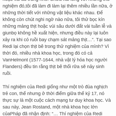
nghiệm đó,tôi đã làm đi làm lại thêm nhiều lần nữa, ở
những thời tiết với những vật liệu khác nhau. Để
không còn chút nghi ngờ nào nữa, tôi thử bọc kín
những mảng thịt hoặc vùi sâu dưới đất vài tuần lễ và
giunbọ không hề xuất hiện, nhưng điều này lại luôn
xảy ra khi có ruồi bay chạm sát mảng thịt…”. Tại sao
Redi lại chọn thịt bê trong thử nghiệm của mình? Vì
thời đó, nhiều nhà khoa học, trong đó có cả
VanHelmont (1577-1644, nhà vật lý hóa học người
Flanders) đều tin rằng thịt bê thối rữa sẽ nảy sinh
ruồi.
Thí nghiệm của Redi giống như một trò đùa nghịch
trẻ con, thế nhưng ở thời điểm giữa thế kỷ 17, nó
thực sự là một cuộc cách mạng tư duy khoa học. Và
sau này, Jean Rostand, một nhà khoa học lớn
củaPháp đã nhận định: “… Thí nghiệm của Redi