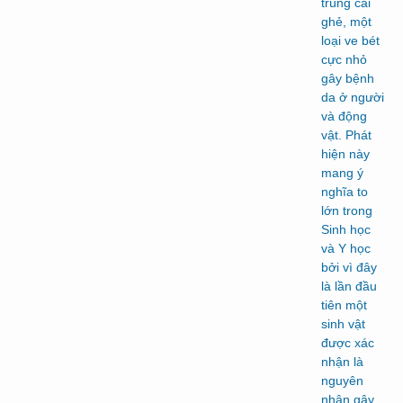
trùng cái
ghẻ, một
loại ve bét
cực nhỏ
gây bệnh
da ở người
và động
vật. Phát
hiện này
mang ý
nghĩa to
lớn trong
Sinh học
và Y học
bởi vì đây
là lần đầu
tiên một
sinh vật
được xác
nhận là
nguyên
nhân gây