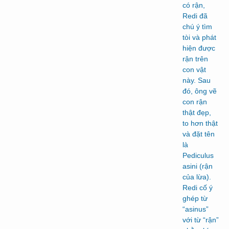
có rận,
Redi đã
chú ý tìm
tòi và phát
hiện được
rận trên
con vật
này. Sau
đó, ông vẽ
con rận
thật đẹp,
to hơn thật
và đặt tên
là
Pediculus
asini (rận
của lừa).
Redi cố ý
ghép từ
“asinus”
với từ “rận”