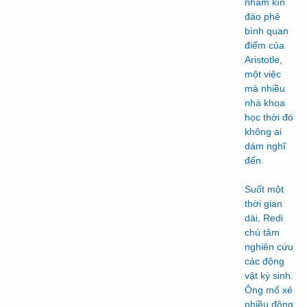
nhằm kín
đáo phê
bình quan
điểm của
Aristotle,
một việc
mà nhiều
nhà khoa
học thời đó
không ai
dám nghĩ
đến.
Suốt một
thời gian
dài, Redi
chú tâm
nghiên cứu
các động
vật ký sinh.
Ông mổ xẻ
nhiều động