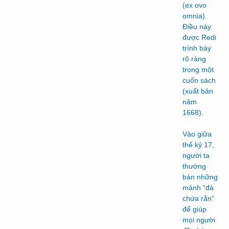
(ex ovo
omnia).
Điều này
được Redi
trình bày
rõ ràng
trong một
cuốn sách
(xuất bản
năm
1668).
Vào giữa
thế kỷ 17,
người ta
thường
bán những
mảnh “đá
chứa rắn”
để giúp
mọi người