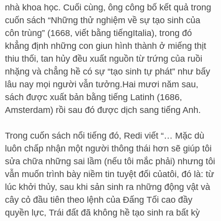
nhà khoa học. Cuối cùng, ông công bố kết quả trong
cuốn sách “Những thử nghiệm về sự tạo sinh của
côn trùng” (1668, viết bằng tiếngItalia), trong đó
khẳng định những con giun hình thành ở miếng thịt
thiu thối, tan hủy đều xuất nguồn từ trứng của ruồi
nhặng và chẳng hề có sự “tạo sinh tự phát” như bấy
lâu nay mọi người vẫn tưởng.Hai mươi năm sau,
sách được xuất bản bằng tiếng Latinh (1686,
Amsterdam) rồi sau đó được dịch sang tiếng Anh.
Trong cuốn sách nổi tiếng đó, Redi viết “… Mặc dù
luôn chấp nhận một người thông thái hơn sẽ giúp tôi
sửa chữa những sai lầm (nếu tôi mắc phải) nhưng tôi
vẫn muốn trình bày niềm tin tuyệt đối củatôi, đó là: từ
lúc khởi thủy, sau khi sản sinh ra những động vật và
cây cỏ đầu tiên theo lệnh của Đấng Tối cao đầy
quyền lực, Trái đất đã không hề tạo sinh ra bất kỳ