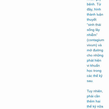
bệnh. Từ
đây, hình
thành luận
thuyết
“sinh thái
sống lây
nhiễm”
(contagium
vivum) và
mở đường
cho những
phát hiện
vi khuẩn
học trong
các thế kỷ
sau.
Tuy nhiên,
phải cần
thêm hai
thế kỷ nữa