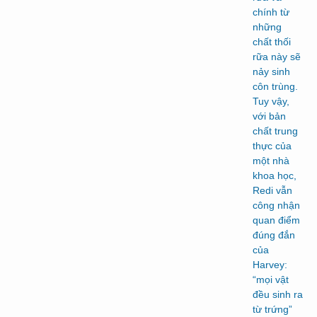
chính từ
những
chất thối
rữa này sẽ
nảy sinh
côn trùng.
Tuy vậy,
với bản
chất trung
thực của
một nhà
khoa học,
Redi vẫn
công nhận
quan điểm
đúng đắn
của
Harvey:
“mọi vật
đều sinh ra
từ trứng”