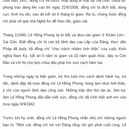
cuối năm 1937, đồng chí về nước hoạt động bí mật tại Sài Gòn. Giữa lúc
phong trào đang lên cao thì ngày 22/6/1938, đồng chí bị địch bắt, dùng
cực hình tra tấn, sau đó kết án 6 tháng tù giam. Ra tù, chúng buộc đồng
chí phải về quê nhà Nghệ An để theo dõi, giám sát.
Tháng 1/1940, Lê Hồng Phong lại bị bắt và đưa vào giam ở Khám Lớn -
Sài Gòn. Biết đồng chí là cán bộ lãnh đạo cao cấp của Đảng, thực dân
Pháp đã buộc tội đồng chí “chịu trách nhiệm tinh thần” của cuộc khởi
nghĩa Nam Kỳ, kết án 5 năm tù giam và 10 năm quản thúc, đày ra Côn
Đảo và chỉ thị cho bọn chúa đảo phải tìm mọi cách hãm hại.
Trong những ngày bị biệt giam, kẻ thù luôn tìm cách đánh hành hạ, tra
tấn, đánh đập dã man đồng chí Lê Hồng Phong, hòng làm nhụt tinh thần,
ý chí của người lãnh đạo cộng sản. Những trận đòn thù tàn ác, liên tục
làm Lê Hồng Phong dần dần kiệt sức, đồng chí đã vĩnh biệt anh em vào
trưa ngày 6/9/1942.
Trước khi hy sinh, đồng chí Lê Hồng Phong nhắn nhủ với những người
bạn tù: “Nhờ các đồng chí nói với Đảng rằng, tới giờ phút cuối cùng, Lê