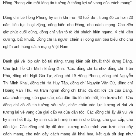
Hồng Phong vẫn một lòng tin tưởng ở thắng lợi vẻ vang của cách mạng”.
Đồng chí Lê Hồng Phong hy sinh khi mới 40 tuổi đời, trong đó có hơn 20
năm liên tục hoạt động, cống hiến cho Đảng, cho cách mạng. Cho đến
giờ phút cuối cùng, đồng chí vẫn tỏ rõ khí phách hiên ngang, ý chí kiên
cường, bất khuất. Đồng chí là người chiến sĩ cộng sản tiêu biểu cho chủ
nghĩa anh hùng cách mạng Việt Nam.
Đánh giá về lớp cán bộ tài năng, trung kiên bất khuất thời dựng Đảng,
Chủ tịch Hồ Chí Minh khẳng định: “Các đồng chí ta như đồng chí Trần
Phú, đồng chí Ngô Gia Tự, đồng chí Lê Hồng Phong, đồng chí Nguyễn
Thị Minh Khai, đồng chí Hà Huy Tập, đồng chí Nguyễn Văn Cừ, đồng chí
Hoàng Văn Thụ, và trăm nghìn đồng chí khác đã đặt lợi ích của Đảng,
của cách mạng, của giai cấp, của dân tộc lên trên hết, lên trước hết. Các
đồng chí đó đã tin tưởng sâu sắc, chắc chắn vào lực lượng vĩ đại và
tương lai vẻ vang của giai cấp và của dân tộc. Các đồng chí ấy đã vui vẻ
hy sinh hết thảy, hy sinh cả tính mệnh mình cho Đảng, cho giai cấp, cho
dân tộc. Các đồng chí ấy đã đem xương máu mình vun tưới cho cây
cách mạng, cho nên cây cách mạng đã khai hoa, kết quả tốt đẹp như