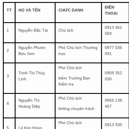
ĐIỆN
TT
HỌ VÀ TÊN
CHỨC DANH
THOẠI
0913 461
1
Nguyễn Đắc Tài
Chủ tịch
583
Nguyễn Phước
Phó Chủ tịch Thường
0977 036
2
Bửu Sơn
trực
091
Phó Chủ tịch
Trịnh Thị Thùy
0909 352
3
kiêm Trưởng Ban
Linh
030
Kiểm tra
Phó Chủ tịch
Nguyễn Thị
0865 138
4
Hoàng Diệp
457
không chuyên trách
Phó Chủ tịch
0913 930
5
Lê Kim Hùng