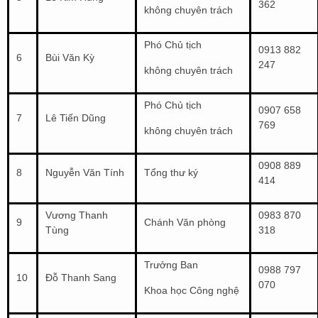
362
không chuyên trách
Phó Chủ tịch
0913 882
6
Bùi Văn Kỳ
247
không chuyên trách
Phó Chủ tịch
0907 658
7
Lê Tiến Dũng
769
không chuyên trách
0908 889
8
Nguyễn Văn Tính
Tổng thư ký
414
Vương Thanh
0983 870
9
Chánh Văn phòng
Tùng
318
Trưởng Ban
0988 797
10
Đỗ Thanh Sang
070
Khoa học Công nghệ