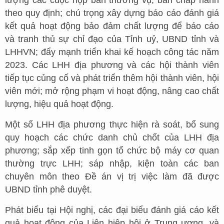
lượng các cuộc họp ban thường vụ, ban chấp hành
theo quy định; chú trọng xây dựng báo cáo đánh giá
kết quả hoạt động bảo đảm chất lượng để báo cáo
và tranh thủ sự chỉ đạo của Tỉnh uỷ, UBND tỉnh và
LHHVN; đẩy mạnh triển khai kế hoạch công tác năm
2023. Các LHH địa phương và các hội thành viên
tiếp tục củng cố và phát triển thêm hội thành viên, hội
viên mới; mở rộng phạm vi hoạt động, nâng cao chất
lượng, hiệu quả hoạt động.
Một số LHH địa phương thực hiện rà soát, bổ sung
quy hoạch các chức danh chủ chốt của LHH địa
phương; sắp xếp tinh gọn tổ chức bộ máy cơ quan
thường trực LHH; sáp nhập, kiện toàn các ban
chuyên môn theo Đề án vị trị việc làm đã được
UBND tỉnh phê duyệt.
Phát biểu tại Hội nghị, các đại biểu đánh giá cáo kết
quả hoạt động của Liên hiệp hội ở Trung ương, và