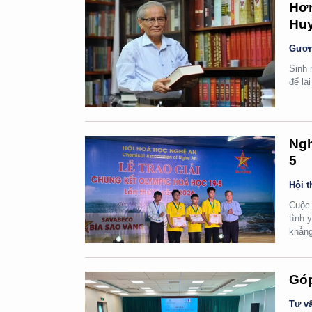
Hơn
Huy
Gươn
Sinh 
để lạ
Ngh
5
Hội t
Cuộc 
tình 
khẳng
Góp
Tư vấ