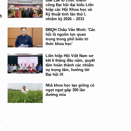
Đắk Lắk tổ chức thành
công Đại hội đại biểu Liên
hiệp các Hội Khoa học và
Kỹ thuật tỉnh lần thứ I,
m
nhiệm kỳ 2026 – 2031
ĐBQH Châu Văn Minh: 'Các
hội là nguồn lực quan
trọng trong phổ biến tri
,
thức khoa học'
Liên hiệp Hội Việt Nam sơ
kết 6 tháng đầu năm, quyết
tâm hoàn thành các nhiệm
vụ trọng tâm, hướng tới
Đại hội IX
Nhà khoa học tạo giống cỏ
ngọt ngọt gấp 300 lần
đường mía