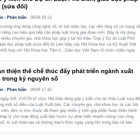
t (sửa đổi)
n - Phản biện
-
06/08 18:14
cường ứng dụng công nghệ số, trí tuệ nhân tạo, các nền tảng số và mạng x
ể nâng cao hiệu quả tiếp cận pháp luật trong giai đoạn mới. Đây là nội dung
nhiều chuyên gia, nhà khoa học góp ý tại hội thảo “Góp ý Dự án Luật Phổ
giáo dục pháp luật (sửa đổi) do Liên hiệp các Hội Khoa học và Kỹ thuật Việt
hối hợp với Hội Khoa học Tâm lí - Giáo dục Việt Nam tổ chức chiều ngày
n thiện thể chế thúc đẩy phát triển ngành xuất
 trong kỷ nguyên số
n - Phản biện
-
06/08 17:42
ngày 6/8, VUSTA tổ chức Hội thảo đóng góp ý kiến cho dự thảo Luật sửa đổi
ng một số điều của Luật Xuất bản. Các chuyên gia, nhà khoa học từ các hội
 viên, đơn vị trực thuộc đã tham góp nhiều ý kiến góp phần hoàn thiện hành
pháp lý cho hoạt động xuất bản trước sự phát triển nhanh chóng của công
số, trí tuệ nhân tạo và những thách thức ngày càng lớn trong bảo vệ bản
.