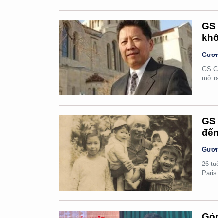
GS 
khô
Gươn
GS Ch
mở ra
GS 
đến
Gươn
26 tu
Paris
Góp