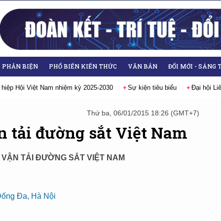
- PHẢN BIỆN
PHỔ BIẾN KIẾN THỨC
VĂN BẢN
ĐỔI MỚI - SÁNG 
 hiệp Hội Việt Nam nhiệm kỳ 2025-2030
Sự kiện tiêu biểu
Đại hội L
Thứ ba, 06/01/2015 18:26 (GMT+7)
n tải đường sắt Việt Nam
À VẬN TẢI ĐƯỜNG SẮT VIỆT NAM
 Đống Đa, Hà Nội