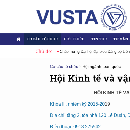
CƠ CẤU TỔ CHỨC
GIỚI THIỆU
TIN TỨC
TƯ VẤN 
Chủ đề:
 Đại hội lần thứ XIV của Đảng
Chào mừng Đại hội đại biểu Đảng bộ Liên
Cơ cấu tổ chức
Hội ngành toàn quốc
Hội Kinh tế và vậ
HỘI KINH TẾ V
Khóa III, nhiệm kỳ 2015-20
19
Địa chỉ: tầng 2, tòa nhà 120 Lê Duẩn,
Điện thoại: 0913.275542