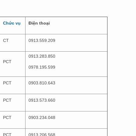
Chức vụ
Điện thoại
CT
0913.559.209
0913.283.850
PCT
0978.195.599
PCT
0903.810.643
PCT
0913.573.660
PCT
0903.234.048
PCT
0913.206.568