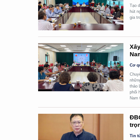
Tạo d
hút n
gia t
Xây
Na
Cơ q
Chuyể
những
thảo 
phối 
Nam t
ĐBQ
trọ
Tin t