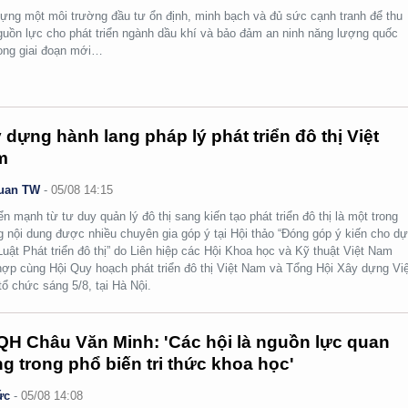
ựng một môi trường đầu tư ổn định, minh bạch và đủ sức cạnh tranh để thu
guồn lực cho phát triển ngành dầu khí và bảo đảm an ninh năng lượng quốc
rong giai đoạn mới…
 dựng hành lang pháp lý phát triển đô thị Việt
m
uan TW
-
05/08 14:15
n mạnh từ tư duy quản lý đô thị sang kiến tạo phát triển đô thị là một trong
 nội dung được nhiều chuyên gia góp ý tại Hội thảo “Đóng góp ý kiến cho d
Luật Phát triển đô thị” do Liên hiệp các Hội Khoa học và Kỹ thuật Việt Nam
hợp cùng Hội Quy hoạch phát triển đô thị Việt Nam và Tổng Hội Xây dựng Việ
ổ chức sáng 5/8, tại Hà Nội.
H Châu Văn Minh: 'Các hội là nguồn lực quan
ng trong phổ biến tri thức khoa học'
ức
-
05/08 14:08