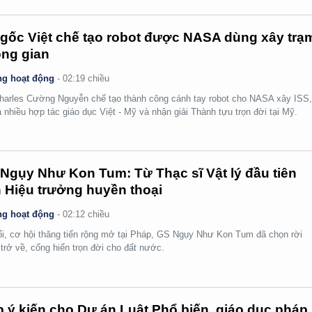
gốc Việt chế tạo robot được NASA dùng xây trạ
ng gian
g hoạt động
-
02:19 chiều
arles Cường Nguyễn chế tạo thành công cánh tay robot cho NASA xây ISS
 nhiều hợp tác giáo dục Việt - Mỹ và nhận giải Thành tựu trọn đời tại Mỹ.
Ngụy Như Kon Tum: Từ Thạc sĩ Vật lý đầu tiên
 Hiệu trưởng huyền thoại
g hoạt động
-
02:12 chiều
ổi, cơ hội thăng tiến rộng mở tại Pháp, GS Ngụy Như Kon Tum đã chọn rời
 trở về, cống hiến trọn đời cho đất nước.
 ý kiến cho Dự án Luật Phổ biến, giáo dục pháp