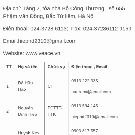
Địa chỉ: Tầng 2, tòa nhà Bộ Công Thương, số 655
Phặm Văn Đồng, Bắc Từ liêm, Hà Nội
Điện thoại: 024-3728 6113; Fax: 024-37286112 9159
Email:hiepnd2310@gmail.com
Website: www.veace.vn
TT
Họ và tên
Chức vụ
Điện thoại , Email
0913.222.335
Đỗ Hữu
1
CT
Hào
haoremi@gmail.com
0913.594.145
Nguyễn
PCTTT-
2
Đình Hiệp
TTK
hiepnd2310@gmail.com
0903.817.557
Huynh Kim