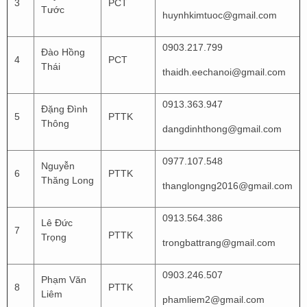
3
PCT
Tước
huynhkimtuoc@gmail.com
0903.217.799
Đào Hồng
4
PCT
Thái
thaidh.eechanoi@gmail.com
0913.363.947
Đặng Đình
5
PTTK
Thông
dangdinhthong@gmail.com
0977.107.548
Nguyễn
6
PTTK
Thăng Long
thanglongng2016@gmail.com
0913.564.386
Lê Đức
7
PTTK
Trọng
trongbattrang@gmail.com
0903.246.507
Phạm Văn
8
PTTK
Liêm
phamliem2@gmail.com