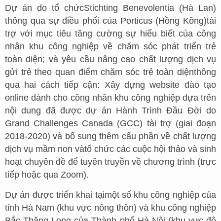
Dự án do tổ chứcStichting Benevolentia (Hà Lan)
thông qua sự điều phối của Porticus (Hồng Kông)tài
trợ với mục tiêu tăng cường sự hiểu biết của công
nhân khu công nghiệp về chăm sóc phát triển trẻ
toàn diện; và yêu cầu nâng cao chất lượng dịch vụ
gửi trẻ theo quan điểm chăm sóc trẻ toàn diệnthông
qua hai cách tiếp cận: Xây dựng website đào tạo
online dành cho công nhân khu công nghiệp dựa trên
nội dung đã được dự án Hành Trình Đầu Đời do
Grand Challenges Canada (GCC) tài trợ (giai đoạn
2018-2020) và bổ sung thêm cấu phần về chất lượng
dịch vụ mầm non vàtổ chức các cuộc hội thảo và sinh
hoạt chuyên đề để tuyên truyền về chương trình (trực
tiếp hoặc qua Zoom).
Dự án được triển khai tạimột số khu công nghiệp của
tỉnh Hà Nam (khu vực nông thôn) và khu công nghiệp
Bắc Thăng Long của Thành phố Hà Nội (khu vực đô