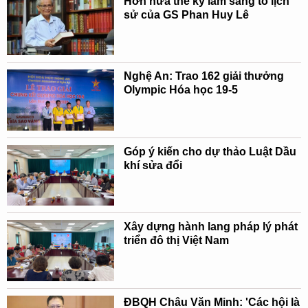
Hơn nửa thế kỷ làm sáng tỏ lịch
sử của GS Phan Huy Lê
Nghệ An: Trao 162 giải thưởng
Olympic Hóa học 19-5
Góp ý kiến cho dự thảo Luật Dầu
khí sửa đổi
Xây dựng hành lang pháp lý phát
triển đô thị Việt Nam
ĐBQH Châu Văn Minh: 'Các hội là