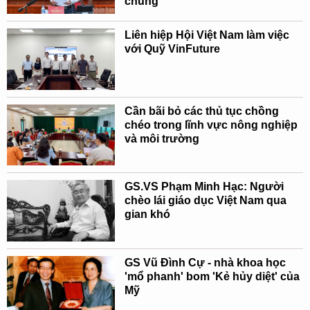
chúng
Liên hiệp Hội Việt Nam làm việc
với Quỹ VinFuture
Cần bãi bỏ các thủ tục chồng
chéo trong lĩnh vực nông nghiệp
và môi trường
GS.VS Phạm Minh Hạc: Người
chèo lái giáo dục Việt Nam qua
gian khó
GS Vũ Đình Cự - nhà khoa học
'mổ phanh' bom 'Kẻ hủy diệt' của
Mỹ