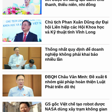
thanh, thiếu niên, nhi đồng
Chủ tịch Phan Xuân Dũng dự Đại
hội Liên hiệp các Hội Khoa học
và Kỹ thuật tỉnh Vĩnh Long
Thống nhất quy định để doanh
nghiệp không phải khai báo
nhiều lần
ĐBQH Châu Văn Minh: Đề xuất 6
nhóm giải pháp hoàn thiện Luật
Phát triển đô thị
GS gốc Việt chế tạo robot được
NASA dùng xây trạm không gian