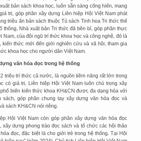
h xuất bản sách khoa học, luôn sẵn sàng cống hiến, mang
iá trị, góp phần xây dựng Liên hiệp Hội Việt Nam phát
hàng triệu ấn bản sách thuộc Tủ sách Tinh hoa Tri thức thế
hổ thông, Nhà xuất bản Tri thức đã bền bỉ, góp phần thực
t Nam, của đội ngũ trí thức khoa học và công nghệ, đó là
, kiến thức mới đến giới nghiên cứu và xã hội, tham gia
 thức khoa học cho người dân Việt Nam.
y dựng văn hóa đọc trong hệ thống
2 triệu trí thức cả nước, là nguồn tiềm năng rất lớn trong
c có giá trị. Liên hiệp Hội Việt Nam luôn chú trọng xây
 phổ biến kiến thức khoa KH&CN được đa dạng hóa với
ản sách, góp phần chung tay xây dựng văn hóa đọc và
 và sách KH&CN nói riêng.
hiệp Hội Việt Nam còn góp phần xây dựng văn hóa đọc
g, xây dựng phong trào đọc sách và tổ chức các hội thảo
óa đọc, đặc biệt là cho giới trẻ trong hệ thống. Tại Hội
rẻ hiện nay” (năm 2024), Chủ tịch Liên hiệp Hội Việt Nam