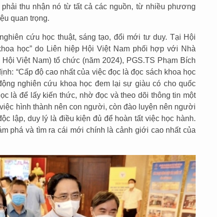
a phải thu nhận nó từ tất cả các nguồn, từ nhiều phương
iệu quan trọng.
ghiên cứu học thuật, sáng tạo, đổi mới tư duy. Tại Hội
khoa học” do Liên hiệp Hội Việt Nam phối hợp với Nhà
iệp Hội Việt Nam) tổ chức (năm 2024), PGS.TS Phạm Bích
ịnh: “Cấp độ cao nhất của việc đọc là đọc sách khoa học
 động nghiên cứu khoa học đem lại sự giàu có cho quốc
học là để lấy kiến thức, nhờ đọc và theo dõi thông tin một
o việc hình thành nên con người, còn đào luyện nên người
độc lập, duy lý là điều kiện đủ để hoàn tất việc học hành.
m phá và tìm ra cái mới chính là cảnh giới cao nhất của