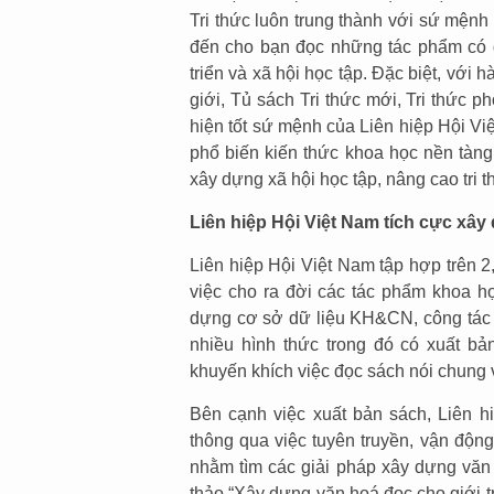
Tri thức luôn trung thành với sứ mện
đến cho bạn đọc những tác phẩm có g
triển và xã hội học tập. Đặc biệt, với 
giới, Tủ sách Tri thức mới, Tri thức p
hiện tốt sứ mệnh của Liên hiệp Hội Việ
phổ biến kiến thức khoa học nền tàng
xây dựng xã hội học tập, nâng cao tri
Liên hiệp Hội Việt Nam tích cực xâ
Liên hiệp Hội Việt Nam tập hợp trên 2,
việc cho ra đời các tác phẩm khoa họ
dựng cơ sở dữ liệu KH&CN, công tác
nhiều hình thức trong đó có xuất b
khuyến khích việc đọc sách nói chung
Bên cạnh việc xuất bản sách, Liên 
thông qua việc tuyên truyền, vận độn
nhằm tìm các giải pháp xây dựng văn h
thảo “Xây dựng văn hoá đọc cho giới t