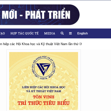
TẠO
HỢP TÁC QUỐC TẾ
MEDIA
English
hiệm kỳ 2026-2031
Hướng tới Đại hội lần thứ XIV của Đảng
Chào mừn