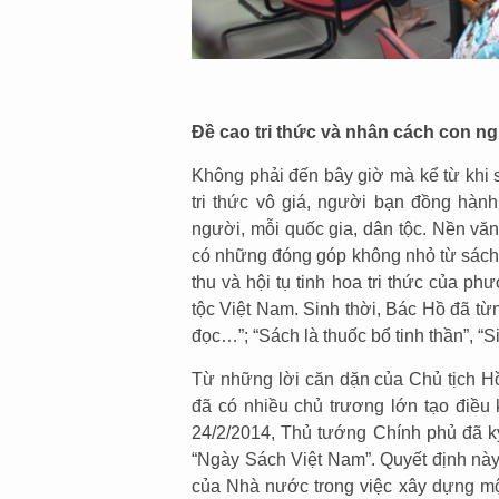
Đề cao tri thức và nhân cách con n
Không phải đến bây giờ mà kể từ khi s
tri thức vô giá, người bạn đồng hành
người, mỗi quốc gia, dân tộc. Nền văn
có những đóng góp không nhỏ từ sách.
thu và hội tụ tinh hoa tri thức của p
tộc Việt Nam. Sinh thời, Bác Hồ đã từ
đọc…”; “Sách là thuốc bổ tinh thần”, “
Từ những lời căn dặn của Chủ tịch Hồ
đã có nhiều chủ trương lớn tạo điều 
24/2/2014, Thủ tướng Chính phủ đã k
“Ngày Sách Việt Nam”. Quyết định này
của Nhà nước trong việc xây dựng một