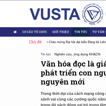
CƠ CẤU TỔ CHỨC
GIỚI THIỆU
TIN TỨC
TƯ VẤN 
Chủ đề:
ểu Đảng bộ Liên hiệp Hội Việt Nam nhiệm kỳ 2025-2030
Sự kiện tiêu biểu
Tin tức
Nghiên cứu, ứng dụng KH&CN
Văn hóa đọc là gi
phát triển con ng
nguyên mới
Trong thời đại của cách mạng công 
sánh vai cùng các cường quốc năm c
trong đó sách đóng vai trò trung tâ