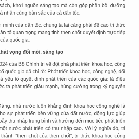
c sách, khơi nguồn sáng tạo mà còn góp phần bồi dưỡng
cá nhân cùng bản sắc của cả dân tộc.
mình của dân tộc, chúng ta lại càng phải đề cao tri thức
n tố quan trọng mang tính then chốt quyết định trực tiếp
 của quốc gia.
hát vọng đổi mới, sáng tạo
4 của Bộ Chính trị về đột phá phát triển khoa học, công
ố quốc gia đã chỉ rõ: Phát triển khoa học, công nghệ, đổi
 yếu tố quyết định phát triển của các quốc gia; là điều
nước ta phát triển giàu mạnh, hùng cường trong kỷ nguyên
Đảng, nhà nước luôn khẳng định khoa học công nghệ là
ho sự phát triển bền vững của đất nước, động lực giúp
ẫy thu nhập trung bình và hướng đến mục tiêu phát triển
ột nước phát triển có thu nhập cao. Với ý nghĩa đó, tri
thành “then chốt của then chốt”, tri thức khoa học công