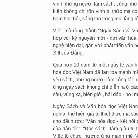
vinh những người làm sách, cũng như 
kiện không chỉ tôn vinh tri thức mà c
ham học hỏi, sáng tạo trong mọi tầng 
Việc mở rộng thành “Ngày Sách và Văn
hợp với kỷ nguyên mới - nơi văn hóa đ
nghệ hiện đại, gắn với phát triển văn 
XIII của Đảng.
Qua hơn 10 năm, từ một ngày lễ văn h
hóa đọc Việt Nam đã lan tỏa mạnh mẽ 
yêu sách, những người làm công tác x
ứng ngày sách không chỉ diễn ra ở cá
sâu, vùng xa, biên giới, hải đảo - nơi 
Ngày Sách và Văn hóa đọc Việt Nam
nghĩa, thể hiện giá trị thiết thực mà 
cho đất nước: “Văn hóa đọc - Kết nố
của dân tộc”, “Đọc sách - làm giàu tri
Việc tổ chức, hưởng ứng mạnh mẽ Ng