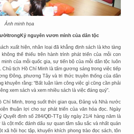
Ảnh minh họa
gười
trong
Kỷ nguyên vươn mình của dân tộc
ách xuất hiện, nhân loại đã khẳng định sách là kho tàng
 không thể thiếu trên hành trình phát triển của mỗi con
 minh của mỗi quốc gia, sự tiến bộ của mỗi dân tộc luôn
 Chủ tịch Hồ Chí Minh là tấm gương sáng trong việc tiếp
hương Đông, phương Tây và tri thức truyền thống của dân
ng khuyên rằng: “Bất luận làm công việc gì cũng cần phải
Siêng xem sách và xem nhiều sách là việc đáng quý”.
 Chí Minh, trong suốt thời gian qua, Đảng và Nhà nước
kiện thuận lợi cho sự phát triển của văn hóa đọc. Ngày
ý Quyết định số 284/QĐ-TTg lấy ngày 21/4 hàng năm là
 là cột mốc đánh dấu sự quan tâm sâu sắc và nhất quán
 xã hội học tập, khuyến khích phong trào đọc sách, tôn