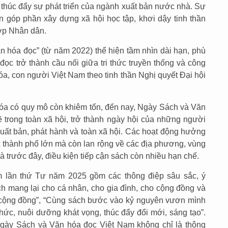
thúc đẩy sự phát triển của ngành xuất bản nước nhà. Sự
òn góp phần xây dựng xã hội học tập, khơi dậy tinh thần
lớp Nhân dân.
 hóa đọc” (từ năm 2022) thể hiện tầm nhìn dài hạn, phù
ọc trở thành cầu nối giữa tri thức truyền thống và công
hóa, con người Việt Nam theo tinh thần Nghị quyết Đại hội
óa có quy mô còn khiêm tốn, đến nay, Ngày Sách và Văn
trong toàn xã hội, trở thành ngày hội của những người
uất bản, phát hành và toàn xã hội. Các hoạt động hưởng
c thành phố lớn mà còn lan rộng về các địa phương, vùng
mà trước đây, điều kiện tiếp cận sách còn nhiều hạn chế.
 lần thứ Tư năm 2025 gồm các thông điệp sâu sắc, ý
sách mang lại cho cá nhân, cho gia đình, cho cộng đồng và
i cộng đồng”, “Cùng sách bước vào kỷ nguyên vươn mình
 thức, nuôi dưỡng khát vọng, thúc đẩy đổi mới, sáng tạo”.
ày Sách và Văn hóa đọc Việt Nam không chỉ là thông