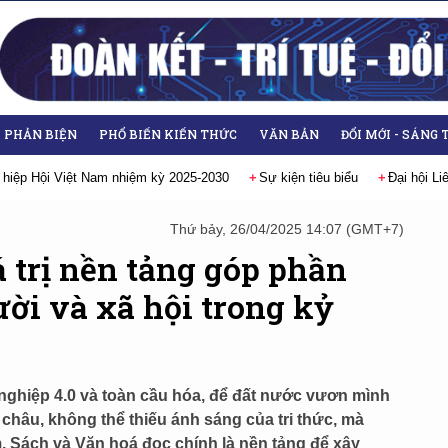
- PHẢN BIỆN
PHỔ BIẾN KIẾN THỨC
VĂN BẢN
ĐỔI MỚI - SÁNG 
Đại hội Liên hiệp các Hội Khoa học và Kỹ thuật Việt Nam lần thứ IX, n
Thứ bảy, 26/04/2025 14:07 (GMT+7)
á trị nền tảng góp phần
ười và xã hội trong kỷ
nghiệp 4.0 và toàn cầu hóa, để đất nước vươn mình
hâu, không thể thiếu ánh sáng của tri thức, mà
m. Sách và Văn hoá đọc chính là nền tảng để xây