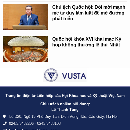
Chủ tịch Quốc hội: Đổi mới mạnh
mẽ tư duy làm luật để mở đường
phát triển
Quốc hội khóa XVI khai mạc Kỳ
họp không thường lệ thứ Nhất
Trang tin điện tử Liên hiệp các Hội Khoa học và Kỹ thuật Việt Nam
Chịu trách nhiệm nội dung:
Lê Thanh Tùng
Lô D20, Ngõ 19 Phố Duy Tân, Dịch Vọng Hậu, Cầu Giấy, Hà Nội.
024.3.9432206 - 0243 9438108