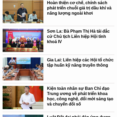
Hoàn thiện cơ chế, chính sách
phát triển chuỗi giá trị dầu khí và
năng lượng ngoài khơi
Sơn La: Bà Phạm Thị Hà tái đắc
cử Chủ tịch Liên hiệp Hội tỉnh
khoá IV
Gia Lai: Liên hiệp các Hội tổ chức
tập huấn kỹ năng truyền thông
Kiện toàn nhân sự Ban Chỉ đạo
Trung ương về phát triển khoa
học, công nghệ, đổi mới sáng tạo
và chuyển đổi số