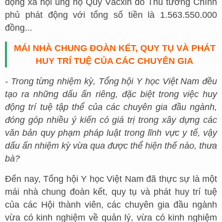
động xã hội ủng hộ Quỹ Văcxin do Thủ tướng Chính
phủ phát động với tổng số tiền là 1.563.550.000
đồng...
MÁI NHÀ CHUNG ĐOÀN KẾT, QUY TỤ VÀ PHÁT
HUY TRÍ TUỆ CỦA CÁC CHUYÊN GIA
- Trong từng nhiệm kỳ, Tổng hội Y học Việt Nam đều
tạo ra những dấu ấn riêng, đặc biệt trong việc huy
động trí tuệ tập thể của các chuyên gia đầu ngành,
đóng góp nhiều ý kiến có giá trị trong xây dựng các
văn bản quy phạm pháp luật trong lĩnh vực y tế, vậy
dấu ấn nhiệm kỳ vừa qua được thể hiện thế nào, thưa
bà?
Đến nay, Tổng hội Y học Việt Nam đã thực sự là một
mái nhà chung đoàn kết, quy tụ và phát huy trí tuệ
của các Hội thành viên, các chuyên gia đầu ngành
vừa có kinh nghiệm về quản lý, vừa có kinh nghiệm