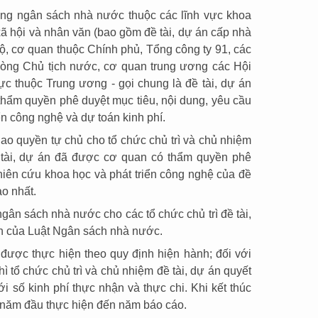
ụng ngân sách nhà nước thuộc các lĩnh vực khoa
ã hội và nhân văn (bao gồm đề tài, dự án cấp nhà
ộ, cơ quan thuộc Chính phủ, Tổng công ty 91, các
òng Chủ tịch nước, cơ quan trung ương các Hội
rực thuộc Trung ương - gọi chung là đề tài, dự án
thẩm quyền phê duyệt mục tiêu, nội dung, yêu cầu
n công nghệ và dự toán kinh phí.
giao quyền tự chủ cho tổ chức chủ trì và chủ nhiệm
ề tài, dự án đã được cơ quan có thẩm quyền phê
hiên cứu khoa học và phát triển công nghệ của đề
ao nhất.
ngân sách nhà nước cho các tổ chức chủ trì đề tài,
nh của Luật Ngân sách nhà nước.
n được thực hiện theo quy định hiện hành; đối với
hì tổ chức chủ trì và chủ nhiệm đề tài, dự án quyết
 số kinh phí thực nhận và thực chi. Khi kết thúc
từ năm đầu thực hiện đến năm báo cáo.