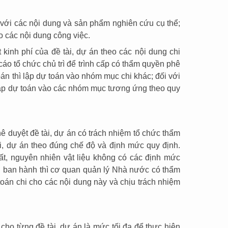
n với các nội dung và sản phẩm nghiên cứu cụ thể;
o các nội dung công việc.
t kinh phí của đề tài, dự án theo các nội dung chi
 cáo tổ chức chủ trì để trình cấp có thẩm quyền phê
án thì lập dự toán vào nhóm mục chi khác; đối với
lập dự toán vào các nhóm mục tương ứng theo quy
duyệt đề tài, dự án có trách nhiệm tổ chức thẩm
ài, dự án theo đúng chế độ và định mức quy định.
ất, nguyên nhiên vật liệu không có các định mức
ng ban hành thì cơ quan quản lý Nhà nước có thẩm
toán chi cho các nội dung này và chịu trách nhiệm
ho từng đề tài, dự án là mức tối đa để thực hiện