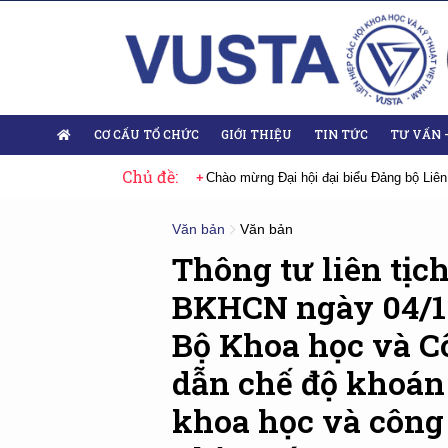
CƠ CẤU TỔ CHỨC
GIỚI THIỆU
TIN TỨC
TƯ VẤN 
Chủ đề:
 Đại hội lần thứ XIV của Đảng
Chào mừng Đại hội đại biểu Đảng bộ Liên
Văn bản
Văn bản
Thông tư liên tịc
BKHCN ngày 04/10
Bộ Khoa học và C
dẫn chế độ khoán 
khoa học và công