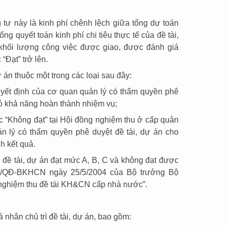
g tư này là kinh phí chênh lệch giữa tổng dự toán
ổng quyết toán kinh phí chi tiêu thực tế của đề tài,
 khối lượng công việc được giao, được đánh giá
“Đạt” trở lên.
ự án thuộc một trong các loại sau đây:
 quyết định của cơ quan quản lý có thẩm quyền phê
có khả năng hoàn thành nhiệm vụ;
 “Không đạt” tại Hội đồng nghiệm thu ở cấp quản
n lý có thẩm quyền phê duyệt đề tài, dự án cho
h kết quả.
u đề tài, dự án đạt mức A, B, C và không đạt được
13/QĐ-BKHCN ngày 25/5/2004 của Bộ trưởng Bộ
nghiệm thu đề tài KH&CN cấp nhà nước”.
 nhân chủ trì đề tài, dự án, bao gồm: