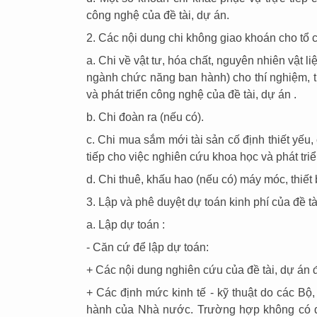
công nghệ của đề tài, dự án.
2. Các nội dung chi không giao khoán cho tổ c
a. Chi về vật tư, hóa chất, nguyên nhiên vật l
ngành chức năng ban hành) cho thí nghiệm, 
và phát triển công nghệ của đề tài, dự án .
b. Chi đoàn ra (nếu có).
c. Chi mua sắm mới tài sản cố định thiết yếu,
tiếp cho việc nghiên cứu khoa học và phát tri
d. Chi thuê, khấu hao (nếu có) máy móc, thiết 
3. Lập và phê duyệt dự toán kinh phí của đề tà
a. Lập dự toán :
- Căn cứ để lập dự toán:
+ Các nội dung nghiên cứu của đề tài, dự án
+ Các định mức kinh tế - kỹ thuật do các Bộ
hành của Nhà nước. Trường hợp không có địn