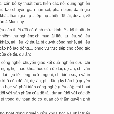
c, cán bộ kỹ thuật thực hiện các nội dung nghiên
hù lao chuyên gia nhận xét, phản biện, đánh giá
khác tham gia trực tiếp thực hiện đề tài, dự án; về
oản 4 Mục này.
iệu cần thiết (đã có định mức kinh tế - kỹ thuật do
ệm, thử nghiệm; chi mua tài liệu, tư liệu, số liệu
khảo, tài liệu kỹ thuật, bí quyết công nghệ, tài liệu
ảo hộ lao động,... phục vụ trực tiếp cho công tác
ủa đề tài, dự án;
o công nghệ, chuyển giao kết quả nghiên cứu; chi
i nghị, hội thảo khoa học của đề tài, dự án; chi văn
h tài liệu từ tiếng n­ước ngoài; chi biên soạn và in
 khổ của đề tài, dự án; phí đăng ký bảo hộ quyền
oa học và phát triển công nghệ (nếu có); chi hoạt
đối với sản phẩm của đề tài, dự án (đối với các đề
 trí trong dự toán do cơ quan có thẩm quyền phê
cho hoạt động nghiên cứu khoa học và phát triển