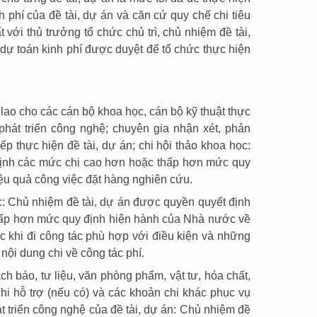
h phí của đề tài, dự án và căn cứ quy chế chi tiêu
 với thủ trưởng tổ chức chủ trì, chủ nhiệm đề tài,
dự toán kinh phí được duyệt để tổ chức thực hiện
hù lao cho các cán bộ khoa học, cán bộ kỹ thuật thực
hát triển công nghệ; chuyên gia nhận xét, phản
ếp thực hiện đề tài, dự án; chi hội thảo khoa học:
định các mức chi cao hơn hoặc thấp hơn mức quy
ệu quả công việc đặt hàng nghiên cứu.
ớc: Chủ nhiệm đề tài, dự án được quyền quyết định
hấp hơn mức quy định hiện hành của Nhà nước về
c khi đi công tác phù hợp với điều kiện và những
 nội dung chi về công tác phí.
sách báo, tư liệu, văn phòng phẩm, vật tư, hóa chất,
hi hỗ trợ (nếu có) và các khoản chi khác phục vụ
t triển công nghệ của đề tài, dự án: Chủ nhiệm đề