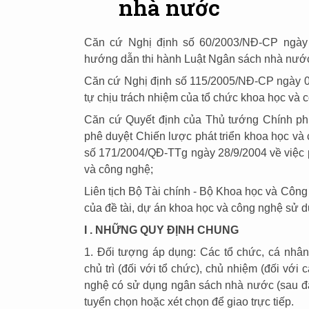
nhà nước
Căn cứ Nghị định số 60/2003/NĐ-CP ngày 0
hướng dẫn thi hành Luật Ngân sách nhà nước
Căn cứ Nghị định số 115/2005/NĐ-CP ngày 05
tự chịu trách nhiệm của tổ chức khoa học và 
Căn cứ Quyết định của Thủ tướng Chính ph
phê duyệt Chiến lược phát triển khoa học v
số 171/2004/QĐ-TTg ngày 28/9/2004 về việc 
và công nghệ;
Liên tịch Bộ Tài chính - Bộ Khoa học và Cô
của đề tài, dự án khoa học và công nghệ sử
I . NHỮNG QUY ĐỊNH CHUNG
1. Đối tượng áp dụng: Các tổ chức, cá nhâ
chủ trì (đối với tổ chức), chủ nhiệm (đối với
nghệ có sử dụng ngân sách nhà nước (sau đây
tuyển chọn hoặc xét chọn để giao trực tiếp.