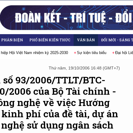
- PHẢN BIỆN
PHỔ BIẾN KIẾN THỨC
VĂN BẢN
ĐỔI MỚI - SÁNG 
 hiệp Hội Việt Nam nhiệm kỳ 2025-2030
Sự kiện tiêu biểu
Đại hội L
Thứ năm, 19/10/2006 16:48 (GMT+7)
h số 93/2006/TTLT/BTC-
/2006 của Bộ Tài chính -
ông nghệ về việc Hướng
kinh phí của đề tài, dự án
 nghệ sử dụng ngân sách