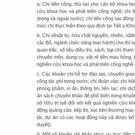
a. Chi tiền công, thù lao cho cán bộ khoa họ
cứu khoa học và phát triển công nghệ; chi t
(trong và ngoài nước); chi tiền công lao động 
mức chi thực hiện theo quy định tại Tiết a Kh
b. Chi về
vật t­ư, hóa chất
nguyên, nhiên, vật
l
các Bộ, ngành chức năng ban hành) cho thí nghi
quan trắc, số liệu điều tra, sách, tạp chí tham 
chuyên môn, dụng cụ, vật rẻ tiền mau hỏng, b
nghiên cứu khoa học và phát triển công nghệ c
c.
Các khoản chi:
hỗ trợ đào tạo, chuyển gia
công tác phí trong n­ước; chi đoàn vào; chi hộ
phòng phẩm, in ấn, thông tin, liên lạc; chi dịc
ấn sách chuyên khảo để phổ biến trong khuôn
sở hữu trí tuệ đối với kết quả nghiên cứu kh
động quảng cáo, tiếp thị, xúc tiến thương mại 
tài, dự án có các hoạt động này và được bố
duyệt);
d. Một số khoản chi khác phục vụ trực tiếp 