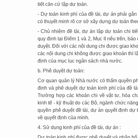
tiết căn cứ lập dự toán.
- Dự toán kinh phí của đề tài, dự án phải gắ
có thuyết minh rõ cơ sở xây dựng dự toán the
- Chủ nhiệm đề tài, dự án lập dự toán chi tiế
quy định tại Điểm 1 và 2, Mục II nêu trên, báo
duyệt. Đối với các nội dung chi được giao kho
các nội dung chi không được giao khoán thì 
định của mục lục ngân sách nhà nước.
b. Phê duyệt dự toán:
Cơ quan quản lý Nhà nước có thẩm quyền phê 
định và phê duyệt dự toán kinh phí của đề t
Trường hợp các khoản chi về vật tư, hóa ch
kinh tế - kỹ thuật do các Bộ, ngành chức nă
quyền phê duyệt đề tài, dự án quyết định dự 
về quyết định của mình.
4. Sử dụng kinh phí của đề tài, dự án :
Dự toán kinh phí được phê duyệt và phân bổ c