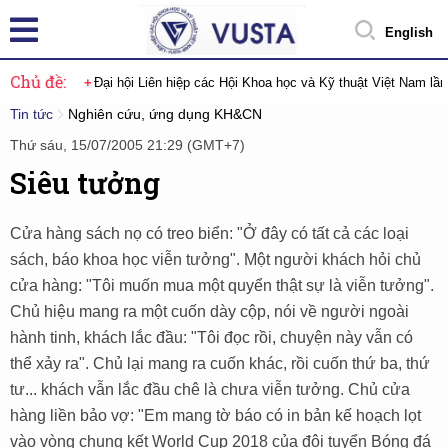
English
Chủ đề:
Đại hội Liên hiệp các Hội Khoa học và Kỹ thuật Việt Nam lầ
Tin tức
Nghiên cứu, ứng dụng KH&CN
Thứ sáu, 15/07/2005 21:29 (GMT+7)
Siêu tưởng
Cửa hàng sách nọ có treo biển: "Ở đây có tất cả các loại
sách, báo khoa học viễn tưởng". Một người khách hỏi chủ
cửa hàng: "Tôi muốn mua một quyển thật sự là viễn tưởng".
Chủ hiệu mang ra một cuốn dày cộp, nói về người ngoài
hành tinh, khách lắc đầu: "Tôi đọc rồi, chuyện này vẫn có
thể xảy ra". Chủ lại mang ra cuốn khác, rồi cuốn thứ ba, thứ
tư... khách vẫn lắc đầu chê là chưa viễn tưởng. Chủ cửa
hàng liền bảo vợ: "Em mang tờ báo có in bản kế hoạch lọt
vào vòng chung kết World Cup 2018 của đội tuyển Bóng đá