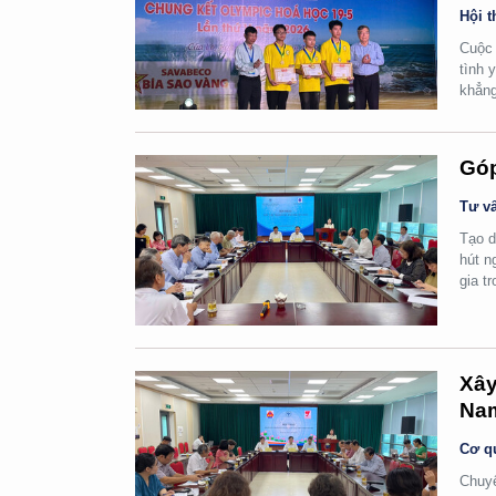
Hội t
Cuộc 
tình 
khẳng
Góp
Tư vấ
Tạo d
hút n
gia t
Xây
Na
Cơ q
Chuyể