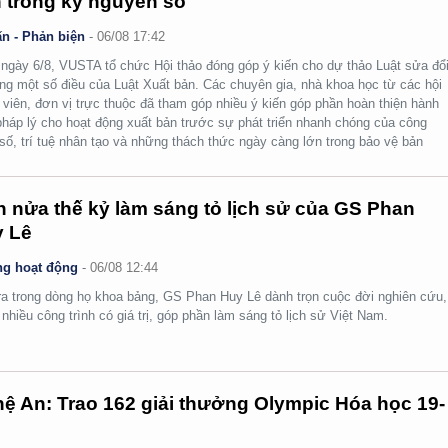
 trong kỷ nguyên số
n - Phản biện
-
06/08 17:42
ngày 6/8, VUSTA tổ chức Hội thảo đóng góp ý kiến cho dự thảo Luật sửa đổi
ng một số điều của Luật Xuất bản. Các chuyên gia, nhà khoa học từ các hội
 viên, đơn vị trực thuộc đã tham góp nhiều ý kiến góp phần hoàn thiện hành
pháp lý cho hoạt động xuất bản trước sự phát triển nhanh chóng của công
số, trí tuệ nhân tạo và những thách thức ngày càng lớn trong bảo vệ bản
.
 nửa thế kỷ làm sáng tỏ lịch sử của GS Phan
 Lê
g hoạt động
-
06/08 12:44
ra trong dòng họ khoa bảng, GS Phan Huy Lê dành trọn cuộc đời nghiên cứu,
i nhiều công trình có giá trị, góp phần làm sáng tỏ lịch sử Việt Nam.
ệ An: Trao 162 giải thưởng Olympic Hóa học 19-