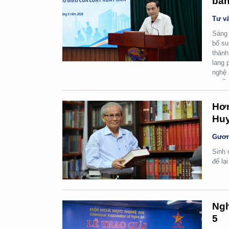
bản
Tư vấ
Sáng 
bổ su
thành
lang 
nghệ 
quyền
Hơn
Huy
Gươn
Sinh 
để lạ
Ngh
5