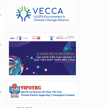
n
u
à