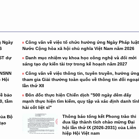
g Ngày
Công văn về việc tổ chức hưởng ứng Ngày Pháp luật
6
Nước Cộng hòa xã hội chủ nghĩa Việt Nam năm 2026
ST dự
Danh mục nhiệm vụ khoa học công nghệ và đổi mới
sáng tạo dự kiến tài trợ trong kế hoạch năm 2027
 NSNN
Công văn về việc thông tin, tuyên truyền, hưởng ứng
 Hội
tham gia Giải thưởng toàn quốc về thông tin đối ngoại
lần thứ XII
về bảo
Đôn đốc thực hiện Chiến dịch "500 ngày đêm đẩy
0, tầm
mạnh thực hiện tìm kiếm, quy tập và xác định danh tín
hài cốt liệt sĩ"
Thông báo tổng kết Phong trào thi
của Bộ
đua lập thành tích chào mừng Đại
tạo
hội lần thứ IX (2026-2031) của Liên
hiệp Hội Việt nam