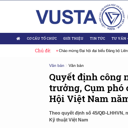
CƠ CẤU TỔ CHỨC
GIỚI THIỆU
TIN TỨC
TƯ VẤN 
Chủ đề:
 Đại hội lần thứ XIV của Đảng
Chào mừng Đại hội đại biểu Đảng bộ Liên
Văn bản
Văn bản
Quyết định công 
trưởng, Cụm phó 
Hội Việt Nam nă
Theo quyết định số 45/QĐ-LHHVN, ng
Kỹ thuật Việt Nam