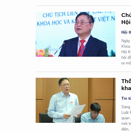
Chủ
Hội
Hội t
Ngày 
Khoa 
Hội K
hội đ
ra mộ
Thố
kha
Tin t
Sáng 
Luật 
quan 
môi t
điện,