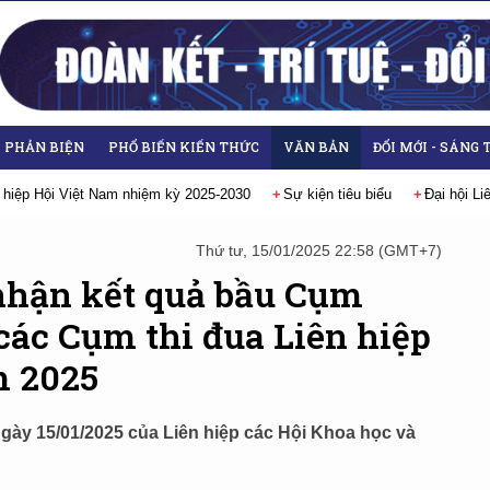
- PHẢN BIỆN
PHỔ BIẾN KIẾN THỨC
VĂN BẢN
ĐỔI MỚI - SÁNG 
 hiệp Hội Việt Nam nhiệm kỳ 2025-2030
Sự kiện tiêu biểu
Đại hội L
Thứ tư, 15/01/2025 22:58 (GMT+7)
nhận kết quả bầu Cụm
các Cụm thi đua Liên hiệp
m 2025
ày 15/01/2025 của Liên hiệp các Hội Khoa học và