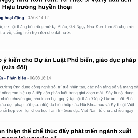
 Hiệu trưởng huyền thoại
g hoạt động
-
07/08 14:12
ổi, cơ hội thăng tiến rộng mở tại Pháp, GS Ngụy Như Kon Tum đã chọn rời
 trở về, cống hiến trọn đời cho đất nước.
 ý kiến cho Dự án Luật Phổ biến, giáo dục pháp
t (sửa đổi)
n - Phản biện
-
06/08 18:14
cường ứng dụng công nghệ số, trí tuệ nhân tạo, các nền tảng số và mạng x
ể nâng cao hiệu quả tiếp cận pháp luật trong giai đoạn mới. Đây là nội dung
nhiều chuyên gia, nhà khoa học góp ý tại hội thảo “Góp ý Dự án Luật Phổ
giáo dục pháp luật (sửa đổi) do Liên hiệp các Hội Khoa học và Kỹ thuật Việt
hối hợp với Hội Khoa học Tâm lí - Giáo dục Việt Nam tổ chức chiều ngày
n thiện thể chế thúc đẩy phát triển ngành xuất