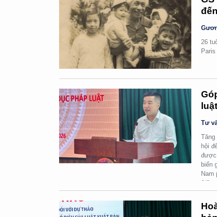
đến
Gươn
26 tu
Paris
Góp
luậ
Tư vấ
Tăng 
hội đ
được 
biến 
Nam p
6/8.
Hoà