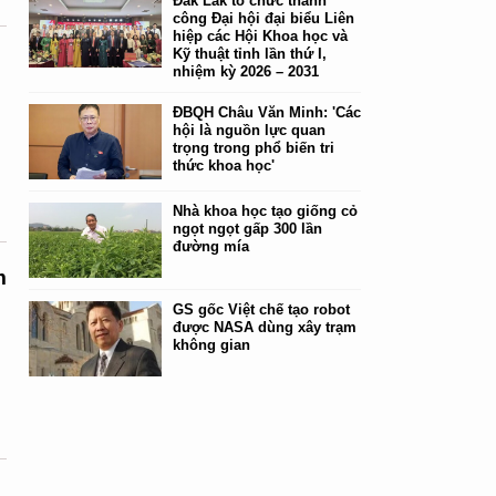
Đắk Lắk tổ chức thành
công Đại hội đại biểu Liên
hiệp các Hội Khoa học và
Kỹ thuật tỉnh lần thứ I,
nhiệm kỳ 2026 – 2031
ĐBQH Châu Văn Minh: 'Các
hội là nguồn lực quan
trọng trong phổ biến tri
thức khoa học'
Nhà khoa học tạo giống cỏ
ngọt ngọt gấp 300 lần
đường mía
m
GS gốc Việt chế tạo robot
được NASA dùng xây trạm
không gian
,