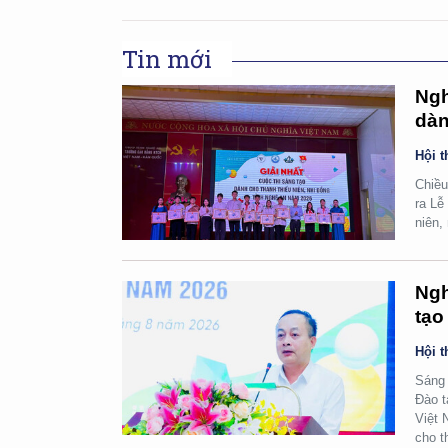
Tin mới
Ngh
dàn
Hội t
Chiều
ra Lễ
niên,
Ngh
tạo
Hội t
Sáng 
Đào t
Việt 
cho t