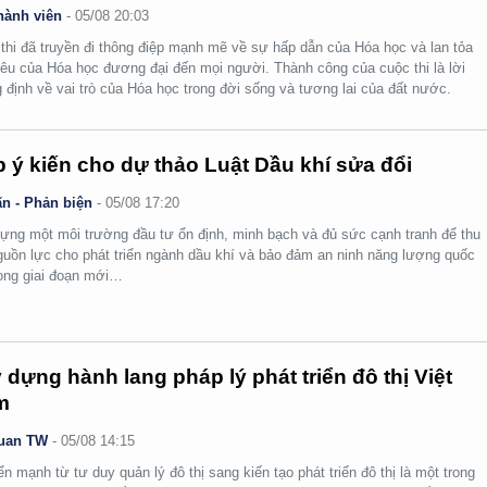
hành viên
-
05/08 20:03
thi đã truyền đi thông điệp mạnh mẽ về sự hấp dẫn của Hóa học và lan tỏa
yêu của Hóa học đương đại đến mọi người. Thành công của cuộc thi là lời
 định về vai trò của Hóa học trong đời sống và tương lai của đất nước.
 ý kiến cho dự thảo Luật Dầu khí sửa đổi
n - Phản biện
-
05/08 17:20
ựng một môi trường đầu tư ổn định, minh bạch và đủ sức cạnh tranh để thu
guồn lực cho phát triển ngành dầu khí và bảo đảm an ninh năng lượng quốc
rong giai đoạn mới…
 dựng hành lang pháp lý phát triển đô thị Việt
m
uan TW
-
05/08 14:15
n mạnh từ tư duy quản lý đô thị sang kiến tạo phát triển đô thị là một trong