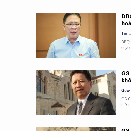
ĐBQ
hoà
Tin t
ĐBQH 
quyền
GS 
khô
Gươn
GS Ch
mở ra
GS 