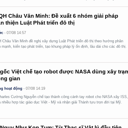
H Châu Văn Minh: Đề xuất 6 nhóm giải pháp
n thiện Luật Phát triển đô thị
ức
-
07/08 14:57
Châu Văn Minh đề nghị xây dựng Luật Phát triển đô thị theo hướng phân
 mạnh, kiến tạo phát triển, tạo khung pháp lý ổn định, lâu dài cho các đô thị.
gốc Việt chế tạo robot được NASA dùng xây trạ
ng gian
g hoạt động
-
07/08 14:19
arles Cường Nguyễn chế tạo thành công cánh tay robot cho NASA xây ISS
 nhiều hợp tác giáo dục Việt - Mỹ và nhận giải Thành tựu trọn đời tại Mỹ.
Ngụy Như Kon Tum: Từ Thạc sĩ Vật lý đầu tiên