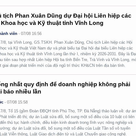
 tịch Phan Xuân Dũng dự Đại hội Liên hiệp các
 Khoa học và Kỹ thuật tỉnh Vĩnh Long
hành viên
-
07/08 16:56
7/8, tại Vĩnh Long, GS.TSKH. Phan Xuân Dũng, Chủ tịch Liên hiệp các Hội
học và Kỹ thuật Việt Nam dự và phát biểu tại Đại hội đại biểu Liên hiệp các
hoa học và Kỹ thuật tỉnh Vĩnh Long lần thứ I, nhiệm kỳ 2026-2031. Đây là Đạ
ầu tiên sau hợp nhất Liên hiệp Hội ba tỉnh Bến Tre, Trà Vinh và Vĩnh Long, m
t giai đoạn phát triển mới của đội ngũ trí thức KH&CN trên địa bàn tỉnh.
ng nhất quy định để doanh nghiệp không phải
i báo nhiều lần
ức
-
07/08 15:58
7/8, Tổ 15 (gồm Đoàn ĐBQH tỉnh Phú Thọ, TP. Đà Nẵng) thảo luận về: dự á
Phát triển đô thị; dự án Luật sửa đổi, bổ sung một số điều của 10 luật có liên
đến thủ tục hành chính, điều kiện kinh doanh trong lĩnh vực nông nghiệp và
rường; dự án Luật sửa đổi, bổ sung một số điều của Luật Tần số vô tuyến
 Luật Viễn thông, Luật Giao dịch điện tử và Luật Chuyển giao công nghệ.