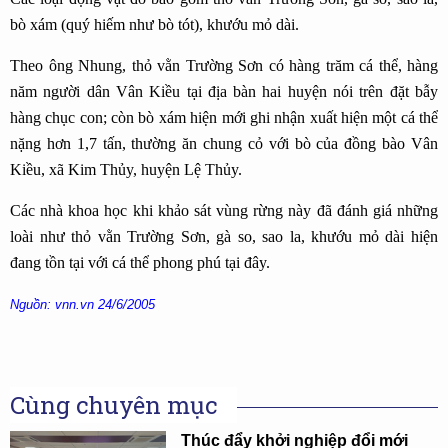
bò xám (quý hiếm như bò tót), khướu mỏ dài.
Theo ông Nhung, thỏ vằn Trường Sơn có hàng trăm cá thể, hàng
năm người dân Vân Kiều tại địa bàn hai huyện nói trên đặt bẫy
hàng chục con; còn bò xám hiện mới ghi nhận xuất hiện một cá thể
nặng hơn 1,7 tấn, thường ăn chung cỏ với bò của đồng bào Vân
Kiều, xã Kim Thủy, huyện Lệ Thủy.
Các nhà khoa học khi khảo sát vùng rừng này đã đánh giá những
loài như thỏ vằn Trường Sơn, gà so, sao la, khướu mỏ dài hiện
đang tồn tại với cá thể phong phú tại đây.
Nguồn: vnn.vn 24/6/2005
Cùng chuyên mục
Thúc đẩy khởi nghiệp đổi mới