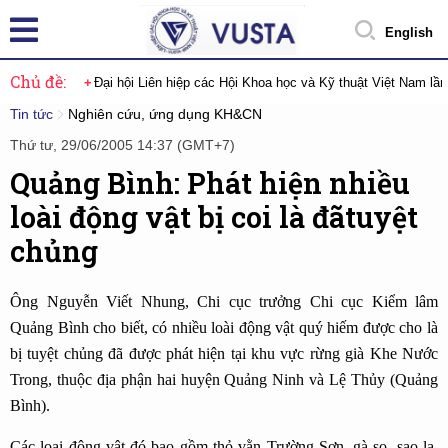
English
Chủ đề:
Đại hội Liên hiệp các Hội Khoa học và Kỹ thuật Việt Nam lầ
Tin tức
Nghiên cứu, ứng dụng KH&CN
Thứ tư, 29/06/2005 14:37 (GMT+7)
Quảng Bình: Phát hiện nhiều
loài động vật bị coi là đãtuyệt
chủng
Ông Nguyễn Viết Nhung, Chi cục trưởng Chi cục Kiểm lâm
Quảng Bình cho biết, có nhiều loài động vật quý hiếm được cho là
bị tuyệt chủng đã được phát hiện tại khu vực rừng già Khe Nước
Trong, thuộc địa phận hai huyện Quảng Ninh và Lệ Thủy (Quảng
Bình).
Các loại động vật đó bao gồm thỏ vằn Trường Sơn, gà so, sao la,