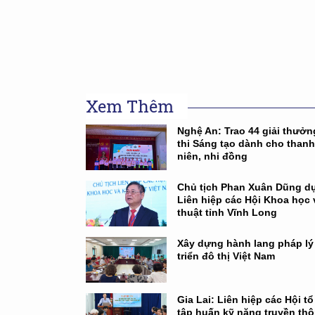
Xem Thêm
Nghệ An: Trao 44 giải thưở
thi Sáng tạo dành cho thanh
niên, nhi đồng
Chủ tịch Phan Xuân Dũng dự
Liên hiệp các Hội Khoa học 
thuật tỉnh Vĩnh Long
Xây dựng hành lang pháp lý
triển đô thị Việt Nam
Gia Lai: Liên hiệp các Hội t
tập huấn kỹ năng truyền th