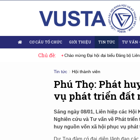
CƠ CẤU TỔ CHỨC
GIỚI THIỆU
TIN TỨC
TƯ VẤN 
Chủ đề:
Chào mừng Đại hội đại biểu Đảng bộ Liên hiệp Hội Việt Nam nhiệm kỳ 2
Tin tức
Hội thành viên
Phú Thọ: Phát hu
vụ phát triển đất
Sáng ngày 08/01, Liên hiệp các Hội 
Nghiên cứu và Tư vấn về Phát triển
huy nguồn vốn xã hội phục vụ phát t
Dự Tọa đàm có đại diện lãnh đạo các