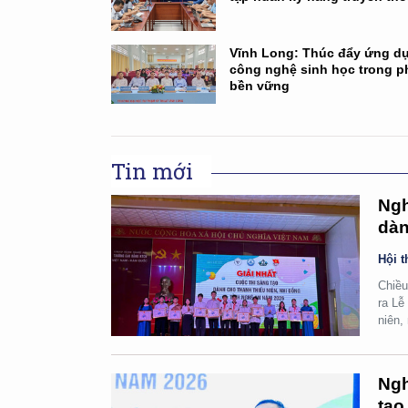
Vĩnh Long: Thúc đẩy ứng d
công nghệ sinh học trong ph
bền vững
Tin mới
Ngh
dàn
Hội t
Chiều
ra Lễ
niên,
Ngh
tạo