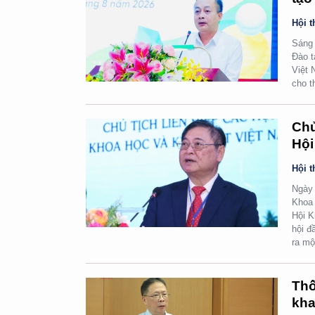
Hội t
Sáng 
Đào t
Việt 
cho t
Chủ
Hội
Hội t
Ngày 
Khoa 
Hội K
hội đ
ra mộ
Thố
kha