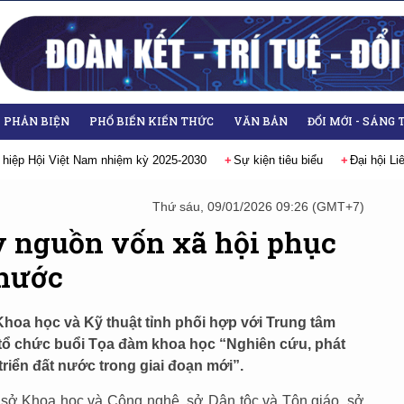
- PHẢN BIỆN
PHỔ BIẾN KIẾN THỨC
VĂN BẢN
ĐỔI MỚI - SÁNG 
025-2030
Sự kiện tiêu biểu
Đại hội Liên hiệp các Hội Khoa học và K
Thứ sáu, 09/01/2026 09:26 (GMT+7)
y nguồn vốn xã hội phục
 nước
Khoa học và Kỹ thuật tỉnh phối hợp với Trung tâm
 tổ chức buổi Tọa đàm khoa học “Nghiên cứu, phát
riển đất nước trong giai đoạn mới”.
 sở Khoa học và Công nghệ, sở Dân tộc và Tôn giáo, sở