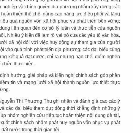
h nghiệp và chính quyền địa phương nhằm xây dựng các
; hoàn thiện thể chế, nâng cao năng lực điều phối và tăng
iệu quả nguồn vốn xã hội phục vụ phát triển bền vững;
 dung liên quan đến cơ sở lý luận và thực tiễn của nguồn
 hội. Nhiều ý kiến đã làm rõ vai trò của các yếu tố văn hóa,
lưới xã hội đối với việc huy động sự tham gia của người
i vào quá trình phát triển địa phương; các đại biểu cũng
hững kết quả đạt được, chỉ ra những hạn chế, điểm nghẽn
ổ chức thực hiện.
 định hướng, giải pháp và kiến nghị chính sách góp phần
iềm tin và mạng lưới xã hội thành nguồn lực thiết thực
vững.
guyễn Thị Phương Thu ghi nhận và đánh giá cao các ý
và các đại biểu tham dự; đồng thời khẳng định những ý
iúp nhóm nghiên cứu tiếp tục hoàn thiện nội dung đề tài,
 xuất chính sách nhằm phát huy nguồn vốn phục vụ phát
 đất nước trong thời gian tới.