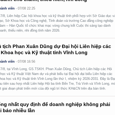
hành viên
-
07/08 22:25
7/8, Liên hiệp Các hội khoa học và kỹ thuật tỉnh phối hợp với Sở Giáo dục v
ạo, Sở Khoa học và Công nghệ, Tỉnh đoàn và trường Cao đẳng công nghiệp
Nam – Hàn Quốc tổ chức khai mạc vòng chung kết Cuộc thi sáng tạo dành
hanh, thiếu niên, nhi đồng tỉnh năm 2026.
 tịch Phan Xuân Dũng dự Đại hội Liên hiệp các
 Khoa học và Kỹ thuật tỉnh Vĩnh Long
hành viên
-
07/08 16:56
7/8, tại Vĩnh Long, GS.TSKH. Phan Xuân Dũng, Chủ tịch Liên hiệp các Hội
học và Kỹ thuật Việt Nam dự và phát biểu tại Đại hội đại biểu Liên hiệp các
hoa học và Kỹ thuật tỉnh Vĩnh Long lần thứ I, nhiệm kỳ 2026-2031. Đây là Đạ
ầu tiên sau hợp nhất Liên hiệp Hội ba tỉnh Bến Tre, Trà Vinh và Vĩnh Long, m
t giai đoạn phát triển mới của đội ngũ trí thức KH&CN trên địa bàn tỉnh.
ng nhất quy định để doanh nghiệp không phải
i báo nhiều lần