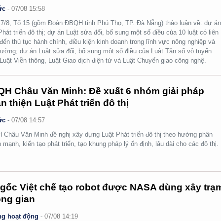
ức
-
07/08 15:58
7/8, Tổ 15 (gồm Đoàn ĐBQH tỉnh Phú Thọ, TP. Đà Nẵng) thảo luận về: dự á
Phát triển đô thị; dự án Luật sửa đổi, bổ sung một số điều của 10 luật có liên
đến thủ tục hành chính, điều kiện kinh doanh trong lĩnh vực nông nghiệp và
rường; dự án Luật sửa đổi, bổ sung một số điều của Luật Tần số vô tuyến
 Luật Viễn thông, Luật Giao dịch điện tử và Luật Chuyển giao công nghệ.
H Châu Văn Minh: Đề xuất 6 nhóm giải pháp
n thiện Luật Phát triển đô thị
ức
-
07/08 14:57
Châu Văn Minh đề nghị xây dựng Luật Phát triển đô thị theo hướng phân
 mạnh, kiến tạo phát triển, tạo khung pháp lý ổn định, lâu dài cho các đô thị.
gốc Việt chế tạo robot được NASA dùng xây trạ
ng gian
g hoạt động
-
07/08 14:19