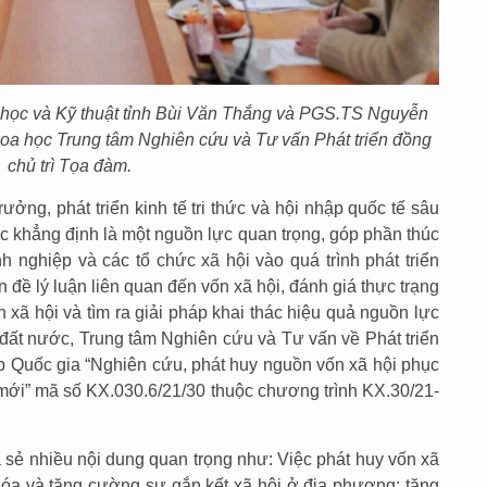
 học và Kỹ thuật tỉnh Bùi Văn Thắng và PGS.TS Nguyễn
oa học Trung tâm Nghiên cứu và Tư vấn Phát triển đồng
chủ trì Tọa đàm.
ưởng, phát triển kinh tế tri thức và hội nhập quốc tế sâu
c khẳng định là một nguồn lực quan trọng, góp phần thúc
 nghiệp và các tổ chức xã hội vào quá trình phát triển
n đề lý luận liên quan đến vốn xã hội, đánh giá thực trạng
 xã hội và tìm ra giải pháp khai thác hiệu quả nguồn lực
a đất nước, Trung tâm Nghiên cứu và Tư vấn về Phát triển
cấp Quốc gia “Nghiên cứu, phát huy nguồn vốn xã hội phục
n mới” mã số KX.030.6/21/30 thuộc chương trình KX.30/21-
a sẻ nhiều nội dung quan trọng như: Việc phát huy vốn xã
hóa và tăng cường sự gắn kết xã hội ở địa phương; tăng