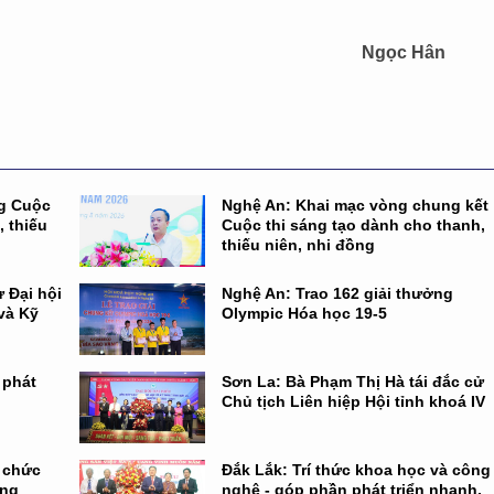
Ngọc Hân
ng Cuộc
Nghệ An: Khai mạc vòng chung kết
, thiếu
Cuộc thi sáng tạo dành cho thanh,
thiếu niên, nhi đồng
 Đại hội
Nghệ An: Trao 162 giải thưởng
và Kỹ
Olympic Hóa học 19-5
 phát
Sơn La: Bà Phạm Thị Hà tái đắc cử
Chủ tịch Liên hiệp Hội tỉnh khoá IV
ổ chức
Đắk Lắk: Trí thức khoa học và công
ông
nghệ - góp phần phát triển nhanh,