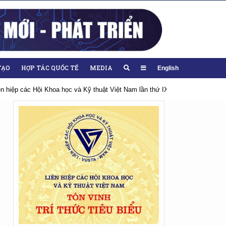
TẠO
HỢP TÁC QUỐC TẾ
MEDIA
English
ỹ thuật Việt Nam lần thứ IX, nhiệm kỳ 2026-2031
Hướng tới Đại hội lần 