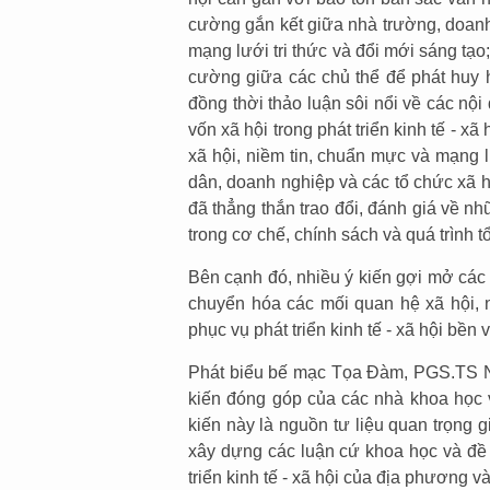
cường gắn kết giữa nhà trường, doan
mạng lưới tri thức và đổi mới sáng tạo
cường giữa các chủ thể để phát huy h
đồng thời thảo luận sôi nổi về các nội
vốn xã hội trong phát triển kinh tế - xã
xã hội, niềm tin, chuẩn mực và mạng 
dân, doanh nghiệp và các tổ chức xã hộ
đã thẳng thắn trao đổi, đánh giá về n
trong cơ chế, chính sách và quá trình t
Bên cạnh đó, nhiều ý kiến gợi mở các
chuyển hóa các mối quan hệ xã hội, n
phục vụ phát triển kinh tế - xã hội bền 
Phát biểu bế mạc Tọa Đàm, PGS.TS N
kiến đóng góp của các nhà khoa học 
kiến này là nguồn tư liệu quan trọng g
xây dựng các luận cứ khoa học và đề
triển kinh tế - xã hội của địa phương và