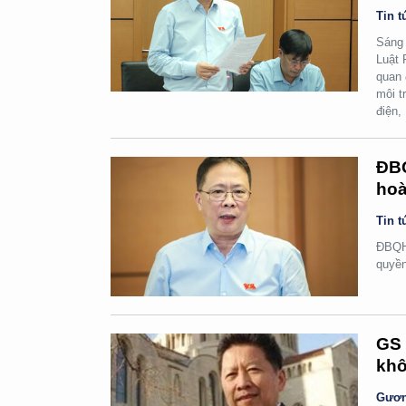
Tin t
Sáng 
Luật 
quan 
môi t
điện,
ĐBQ
hoà
Tin t
ĐBQH 
quyền
GS 
khô
Gươn