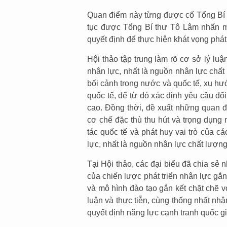
Quan điểm này từng được cố Tổng Bí t
tục được Tổng Bí thư Tô Lâm nhấn m
quyết định để thực hiện khát vọng phát
Hội thảo tập trung làm rõ cơ sở lý luậ
nhân lực, nhất là nguồn nhân lực chấ
bối cảnh trong nước và quốc tế, xu h
quốc tế, để từ đó xác định yêu cầu đố
cao. Đồng thời, đề xuất những quan đi
cơ chế đặc thù thu hút và trọng dụng 
tác quốc tế và phát huy vai trò của c
lực, nhất là nguồn nhân lực chất lượng
Tại Hội thảo, các đại biểu đã chia sẻ 
của chiến lược phát triển nhân lực gắn
và mô hình đào tạo gắn kết chặt chẽ v
luận và thực tiễn, cùng thống nhất nhậ
quyết định năng lực cạnh tranh quốc gi