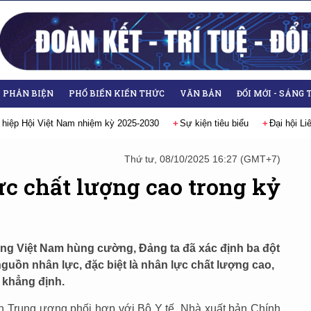
- PHẢN BIỆN
PHỔ BIẾN KIẾN THỨC
VĂN BẢN
ĐỔI MỚI - SÁNG 
 kiện tiêu biểu
Đại hội Liên hiệp các Hội Khoa học và Kỹ thuật Việt Nam
Thứ tư, 08/10/2025 16:27 (GMT+7)
ực chất lượng cao trong kỷ
ng Việt Nam hùng cường, Đảng ta đã xác định ba đột
nguồn nhân lực, đặc biệt là nhân lực chất lượng cao,
i khẳng định.
n Trung ương phối hợp với Bộ Y tế, Nhà xuất bản Chính