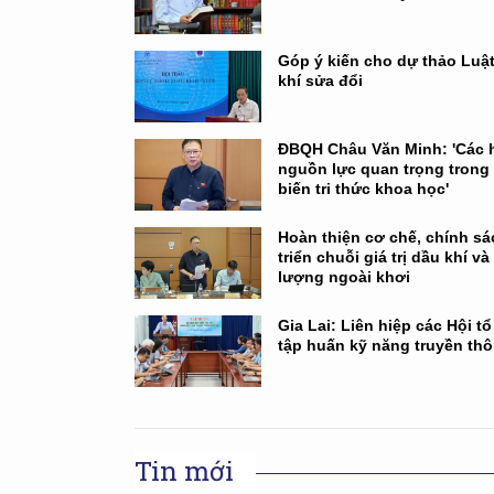
Góp ý kiến cho dự thảo Luậ
khí sửa đổi
ĐBQH Châu Văn Minh: 'Các h
nguồn lực quan trọng trong
biến tri thức khoa học'
Hoàn thiện cơ chế, chính sá
triển chuỗi giá trị dầu khí v
lượng ngoài khơi
Gia Lai: Liên hiệp các Hội t
tập huấn kỹ năng truyền th
Tin mới