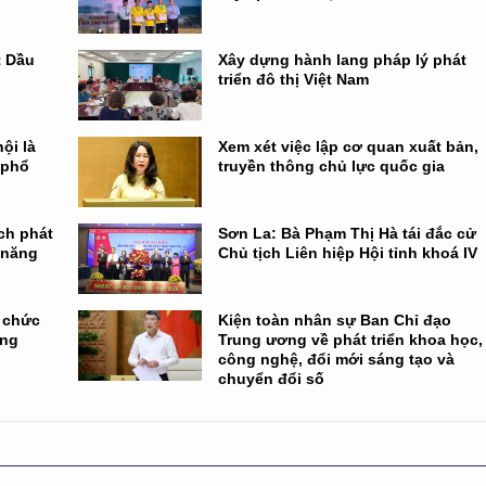
t Dầu
Xây dựng hành lang pháp lý phát
triển đô thị Việt Nam
ội là
Xem xét việc lập cơ quan xuất bản,
 phổ
truyền thông chủ lực quốc gia
ch phát
Sơn La: Bà Phạm Thị Hà tái đắc cử
à năng
Chủ tịch Liên hiệp Hội tỉnh khoá IV
ổ chức
Kiện toàn nhân sự Ban Chỉ đạo
ông
Trung ương về phát triển khoa học,
công nghệ, đổi mới sáng tạo và
chuyển đổi số