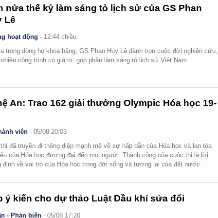
 nửa thế kỷ làm sáng tỏ lịch sử của GS Phan
 Lê
g hoạt động
-
12:44 chiều
ra trong dòng họ khoa bảng, GS Phan Huy Lê dành trọn cuộc đời nghiên cứu,
i nhiều công trình có giá trị, góp phần làm sáng tỏ lịch sử Việt Nam.
ệ An: Trao 162 giải thưởng Olympic Hóa học 19-
hành viên
-
05/08 20:03
thi đã truyền đi thông điệp mạnh mẽ về sự hấp dẫn của Hóa học và lan tỏa
yêu của Hóa học đương đại đến mọi người. Thành công của cuộc thi là lời
 định về vai trò của Hóa học trong đời sống và tương lai của đất nước.
 ý kiến cho dự thảo Luật Dầu khí sửa đổi
n - Phản biện
-
05/08 17:20