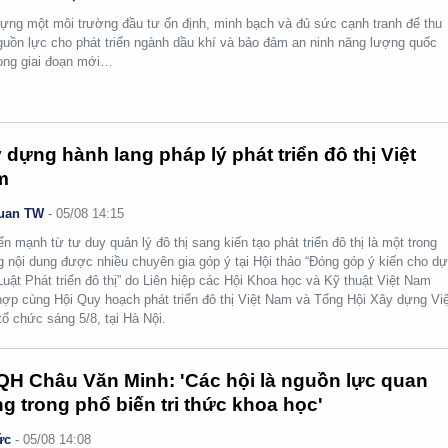
ựng một môi trường đầu tư ổn định, minh bạch và đủ sức cạnh tranh để thu
guồn lực cho phát triển ngành dầu khí và bảo đảm an ninh năng lượng quốc
rong giai đoạn mới…
 dựng hành lang pháp lý phát triển đô thị Việt
m
uan TW
-
05/08 14:15
n mạnh từ tư duy quản lý đô thị sang kiến tạo phát triển đô thị là một trong
 nội dung được nhiều chuyên gia góp ý tại Hội thảo “Đóng góp ý kiến cho d
Luật Phát triển đô thị” do Liên hiệp các Hội Khoa học và Kỹ thuật Việt Nam
hợp cùng Hội Quy hoạch phát triển đô thị Việt Nam và Tổng Hội Xây dựng Việ
ổ chức sáng 5/8, tại Hà Nội.
H Châu Văn Minh: 'Các hội là nguồn lực quan
ng trong phổ biến tri thức khoa học'
ức
-
05/08 14:08