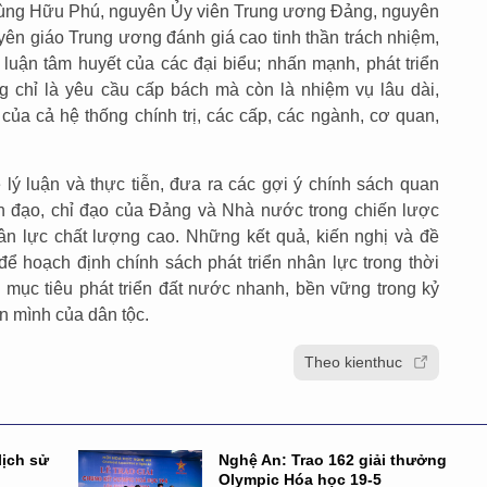
Phùng Hữu Phú, nguyên Ủy viên Trung ương Đảng, nguyên
n giáo Trung ương đánh giá cao tinh thần trách nhiệm,
uận tâm huyết của các đại biểu; nhấn mạnh, phát triển
 chỉ là yêu cầu cấp bách mà còn là nhiệm vụ lâu dài,
của cả hệ thống chính trị, các cấp, các ngành, cơ quan,
 lý luận và thực tiễn, đưa ra các gợi ý chính sách quan
nh đạo, chỉ đạo của Đảng và Nhà nước trong chiến lược
hân lực chất lượng cao. Những kết quả, kiến nghị và đề
để hoạch định chính sách phát triển nhân lực trong thời
i mục tiêu phát triển đất nước nhanh, bền vững trong kỷ
n mình của dân tộc.
Theo kienthuc
lịch sử
Nghệ An: Trao 162 giải thưởng
Olympic Hóa học 19-5