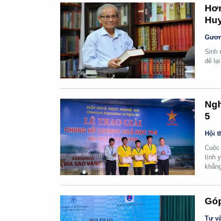
Hơn
Huy
Gươn
Sinh 
để lạ
Ngh
5
Hội t
Cuộc 
tình 
khẳng
Góp
Tư vấ