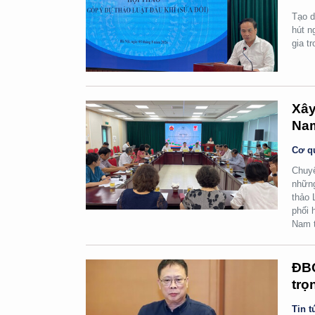
Tạo d
hút n
gia t
Xây
Na
Cơ q
Chuyể
những
thảo 
phối 
Nam t
ĐBQ
trọ
Tin t