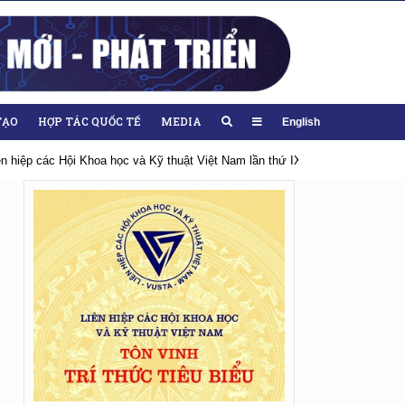
TẠO
HỢP TÁC QUỐC TẾ
MEDIA
English
 lần thứ IX, nhiệm kỳ 2026-2031
Hướng tới Đại hội lần thứ XIV của Đản