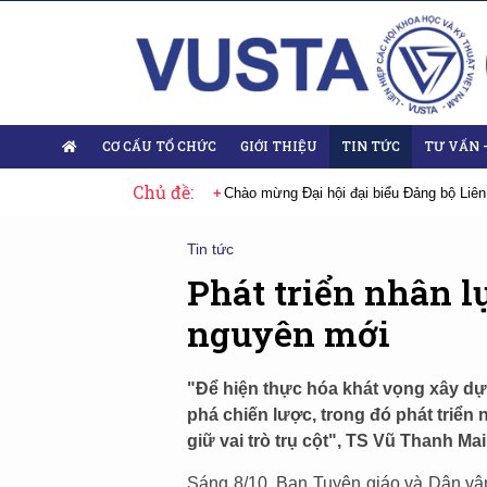
CƠ CẤU TỔ CHỨC
GIỚI THIỆU
TIN TỨC
TƯ VẤN 
Chủ đề:
Đại hội đại biểu Đảng bộ Liên hiệp Hội Việt Nam nhiệm kỳ 2025-2030
Sự
Tin tức
Phát triển nhân l
nguyên mới
"Để hiện thực hóa khát vọng xây dự
phá chiến lược, trong đó phát triển 
giữ vai trò trụ cột", TS Vũ Thanh Ma
Sáng 8/10, Ban Tuyên giáo và Dân vậ