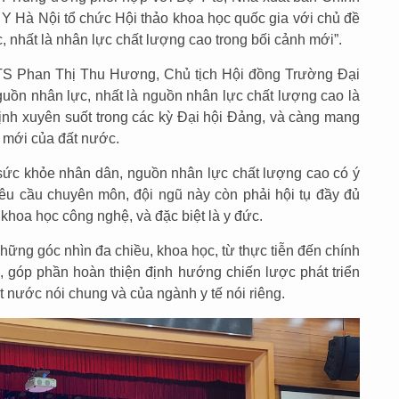
c Y Hà Nội tổ chức Hội thảo khoa học quốc gia với chủ đề
 nhất là nhân lực chất lượng cao trong bối cảnh mới”.
TS Phan Thị Thu Hương, Chủ tịch Hội đồng Trường Đại
guồn nhân lực, nhất là nguồn nhân lực chất lượng cao là
ịnh xuyên suốt trong các kỳ Đại hội Đảng, và càng mang
n mới của đất nước.
c sức khỏe nhân dân, nguồn nhân lực chất lượng cao có ý
êu cầu chuyên môn, đội ngũ này còn phải hội tụ đầy đủ
 khoa học công nghệ, và đặc biệt là y đức.
hững góc nhìn đa chiều, khoa học, từ thực tiễn đến chính
n, góp phần hoàn thiện định hướng chiến lược phát triển
 nước nói chung và của ngành y tế nói riêng.