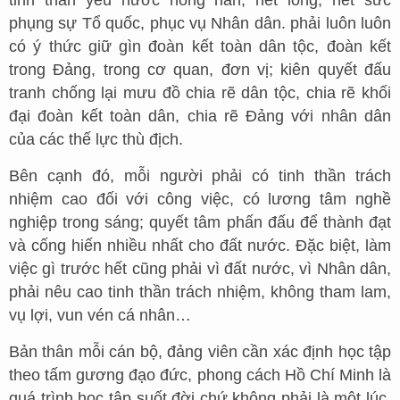
tinh thần yêu nước nồng nàn, hết lòng, hết sức
phụng sự Tổ quốc, phục vụ Nhân dân. phải luôn luôn
có ý thức giữ gìn đoàn kết toàn dân tộc, đoàn kết
trong Đảng, trong cơ quan, đơn vị; kiên quyết đấu
tranh chống lại mưu đồ chia rẽ dân tộc, chia rẽ khối
đại đoàn kết toàn dân, chia rẽ Đảng với nhân dân
của các thế lực thù địch.
Bên cạnh đó, mỗi người phải có tinh thần trách
nhiệm cao đối với công việc, có lương tâm nghề
nghiệp trong sáng; quyết tâm phấn đấu để thành đạt
và cống hiến nhiều nhất cho đất nước. Đặc biệt, làm
việc gì trước hết cũng phải vì đất nước, vì Nhân dân,
phải nêu cao tinh thần trách nhiệm, không tham lam,
vụ lợi, vun vén cá nhân…
Bản thân mỗi cán bộ, đảng viên cần xác định học tập
theo tấm gương đạo đức, phong cách Hồ Chí Minh là
quá trình học tập suốt đời chứ không phải là một lúc,