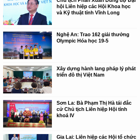
Chủ tịch Phan Xuân Dũng dự Đại
hội Liên hiệp các Hội Khoa học
và Kỹ thuật tỉnh Vĩnh Long
Nghệ An: Trao 162 giải thưởng
Olympic Hóa học 19-5
Xây dựng hành lang pháp lý phát
triển đô thị Việt Nam
Sơn La: Bà Phạm Thị Hà tái đắc
cử Chủ tịch Liên hiệp Hội tỉnh
khoá IV
Gia Lai: Liên hiệp các Hội tổ chức