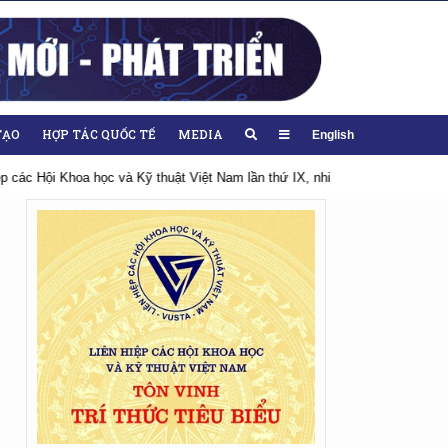
TẠO
HỢP TÁC QUỐC TẾ
MEDIA
English
Hướng tới Đại hội lần thứ XIV của Đảng
Chào mừng Đại hội đại biể