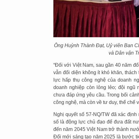
Ông Huỳnh Thành Đạt, Uỷ viên Ban C
và Dân vận Tr
“Đối với Việt Nam, sau gần 40 năm đổi
vẫn đối diện không ít khó khăn, thách
lực hấp thụ công nghệ của doanh ng
doanh nghiệp còn lỏng lẻo; đội ngũ 
chưa đáp ứng yêu cầu. Trong bối cảnh
công nghệ, mà còn về tư duy, thể chế 
Nghị quyết số 57-NQ/TW đã xác định r
số là động lực chủ đạo để đưa đất nư
đến năm 2045 Việt Nam trở thành nước
Đổi mới sáng tạo năm 2025 là bước tiế