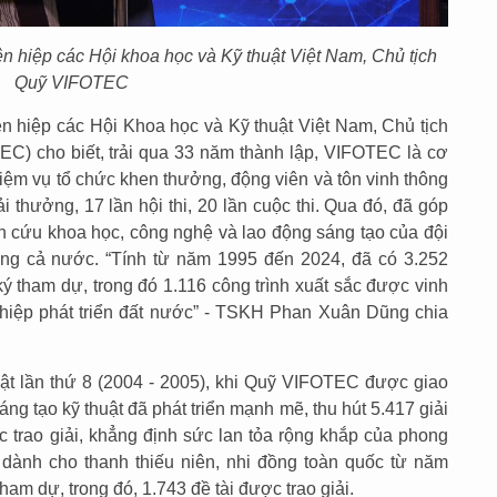
 hiệp các Hội khoa học và Kỹ thuật Việt Nam, Chủ tịch
Quỹ VIFOTEC
 hiệp các Hội Khoa học và Kỹ thuật Việt Nam, Chủ tịch
C) cho biết, trải qua 33 năm thành lập, VIFOTEC là cơ
iệm vụ tổ chức khen thưởng, động viên và tôn vinh thông
i thưởng, 17 lần hội thi, 20 lần cuộc thi. Qua đó, đã góp
ên cứu khoa học, công nghệ và lao động sáng tạo của đội
rong cả nước. “Tính từ năm 1995 đến 2024, đã có 3.252
ý tham dự, trong đó 1.116 công trình xuất sắc được vinh
hiệp phát triển đất nước” - TSKH Phan Xuân Dũng chia
huật lần thứ 8 (2004 - 2005), khi Quỹ VIFOTEC được giao
ng tạo kỹ thuật đã phát triển mạnh mẽ, thu hút 5.417 giải
c trao giải, khẳng định sức lan tỏa rộng khắp của phong
 dành cho thanh thiếu niên, nhi đồng toàn quốc từ năm
ham dự, trong đó, 1.743 đề tài được trao giải.