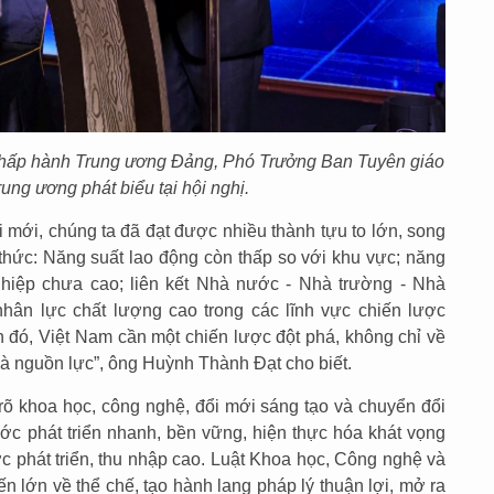
hấp hành Trung ương Đảng, Phó Trưởng Ban Tuyên giáo
ung ương phát biểu tại hội nghị.
 mới, chúng ta đã đạt được nhiều thành tựu to lớn, song
 thức: Năng suất lao động còn thấp so với khu vực; năng
hiệp chưa cao; liên kết Nhà nước - Nhà trường - Nhà
nhân lực chất lượng cao trong các lĩnh vực chiến lược
 đó, Việt Nam cần một chiến lược đột phá, không chỉ về
và nguồn lực”, ông Huỳnh Thành Đạt cho biết.
õ khoa học, công nghệ, đổi mới sáng tạo và chuyển đổi
ớc phát triển nhanh, bền vững, hiện thực hóa khát vọng
 phát triển, thu nhập cao. Luật Khoa học, Công nghệ và
n lớn về thể chế, tạo hành lang pháp lý thuận lợi, mở ra