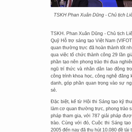
TSKH Phan Xuân Dũng - Chủ tịch Liên
TSKH. Phan Xuân Dũng - Chủ tịch Liên
Quỹ Hỗ trợ sáng tạo Việt Nam (VIFOTE
quan thường trực đã hoàn thành tốt nh
qua việc tổ chức thành công 29 lần giả
phần tạo nên phong trào thi đua nghi
ngũ trí thức và nhân dân lao động t
công trình khoa học, công nghệ đăng k
danh, góp phần quan trọng vào sự ng
sẻ.
Đặc biệt, kể từ Hội thi Sáng tạo kỹ t
làm cơ quan thường trực, phong trào sá
pháp tham gia, với 787 giải pháp đượ
trào. Cùng với đó, Cuộc thi Sáng tạo
2005 đến nay đã thu hút 10.080 đề tài t