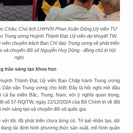
ọc Châu; Chủ tịch LHHVN Phan Xuân Dũng;Uỷ viên TƯ
n Trung ương Huỳnh Thành Đạt; Uỷ viên dự khuyết TW,
iên chuyên trách Ban Chỉ đạo Trung ương về phát triển
o và chuyển đổi số Nguyễn Huy Dũng - đồng chủ trì hội
nghị
g trào sáng tạo khoa học
ng Huỳnh Thành Đạt, Uỷ viên Ban Chấp hành Trung ương
 Dân vận Trung ương cho biết: Đây là hội nghị mở đầu
i cả ba miền Bắc, Trung, Nam, với ý nghĩa quan trọng,
ết số 57-NQ/TW, ngày 22/12/2024 của Bộ Chính trị về đột
i mới sáng tạo và chuyển đổi số quốc gia.
ới tốc độ phát triển chưa từng có. Trí tuệ nhân tạo, dữ
n… đang tái định hình phương thức sản xuất, mô hình quản