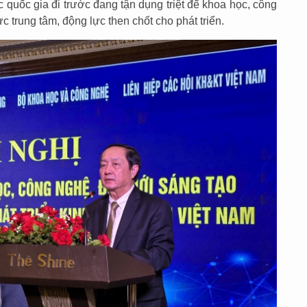
Các quốc gia đi trước đang tận dụng triệt để khoa học, công
 trung tâm, động lực then chốt cho phát triển.