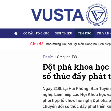
CƠ CẤU TỔ CHỨC
GIỚI THIỆU
TIN TỨC
TƯ VẤN 
Chủ đề:
iệp Hội Việt Nam nhiệm kỳ 2025-2030
Sự kiện tiêu biểu
Đại hội Liên
Tin tức
Cơ quan TW
Đột phá khoa học
số thúc đẩy phát t
Ngày 21/8, tại Hải Phòng, Ban Tuyê
nghệ, Liên hiệp các Hội Khoa học v
phối hợp tổ chức hội nghị Đột phá p
chuyển đổi số thúc đẩy phát triển ki