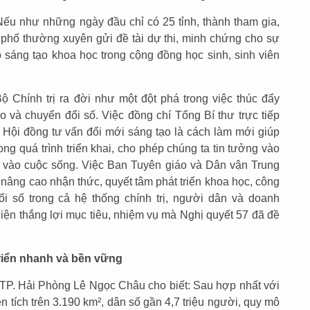
 như những ngày đầu chỉ có 25 tỉnh, thành tham gia,
h phố thường xuyên gửi đề tài dự thi, minh chứng cho sự
 sáng tạo khoa học trong cộng đồng học sinh, sinh viên
 Chính trị ra đời như một đột phá trong việc thúc đẩy
o và chuyển đổi số. Việc đồng chí Tổng Bí thư trực tiếp
Hội đồng tư vấn đổi mới sáng tạo là cách làm mới giúp
ng quá trình triển khai, cho phép chúng ta tin tưởng vào
 vào cuộc sống. Việc Ban Tuyên giáo và Dân vận Trung
nâng cao nhận thức, quyết tâm phát triển khoa học, công
i số trong cả hệ thống chính trị, người dân và doanh
 hiện thắng lợi mục tiêu, nhiệm vụ mà Nghị quyết 57 đã đề
riển nhanh và bền vững
D TP. Hải Phòng Lê Ngọc Châu cho biết: Sau hợp nhất với
 tích trên 3.190 km², dân số gần 4,7 triệu người, quy mô