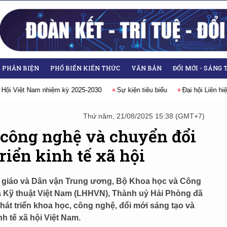
- PHẢN BIỆN
PHỔ BIẾN KIẾN THỨC
VĂN BẢN
ĐỔI MỚI - SÁNG 
 hiệp các Hội Khoa học và Kỹ thuật Việt Nam lần thứ IX, nhiệm kỳ 2026-2031
Thứ năm, 21/08/2025 15:38 (GMT+7)
 công nghệ và chuyển đổi
riển kinh tế xã hội
n giáo và Dân vận Trung ương, Bộ Khoa học và Công
à Kỹ thuật Việt Nam (LHHVN), Thành uỷ Hải Phòng đã
hát triển khoa học, công nghệ, đổi mới sáng tạo và
nh tế xã hội Việt Nam.