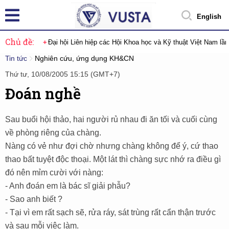
English
Chủ đề:
Đại hội Liên hiệp các Hội Khoa học và Kỹ thuật Việt Nam lầ
Tin tức
Nghiên cứu, ứng dụng KH&CN
Thứ tư, 10/08/2005 15:15 (GMT+7)
Đoán nghề
Sau buổi hội thảo, hai người rủ nhau đi ăn tối và cuối cùng
về phòng riêng của chàng.
Nàng có vẻ như đợi chờ nhưng chàng không để ý, cứ thao
thao bất tuyệt độc thoại. Một lát thì chàng sực nhớ ra điều gì
đó nên mỉm cười với nàng:
- Anh đoán em là bác sĩ giải phẫu?
- Sao anh biết ?
- Tại vì em rất sạch sẽ, rửa ráy, sát trùng rất cẩn thận trước
và sau mỗi việc làm.