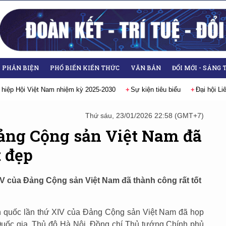
- PHẢN BIỆN
PHỔ BIẾN KIẾN THỨC
VĂN BẢN
ĐỔI MỚI - SÁNG 
Sự kiện tiêu biểu
Đại hội Liên hiệp các Hội Khoa học và Kỹ thuật Vi
Thứ sáu, 23/01/2026 22:58 (GMT+7)
Đảng Cộng sản Việt Nam đã
t đẹp
XIV của Đảng Cộng sản Việt Nam đã thành công rất tốt
àn quốc lần thứ XIV của Đảng Cộng sản Việt Nam đã họp
Quốc gia, Thủ đô Hà Nội. Đồng chí Thủ tướng Chính phủ