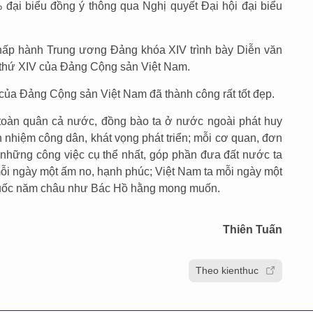
 đại biểu đồng ý thông qua Nghị quyết Đại hội đại biểu
hấp hành Trung ương Đảng khóa XIV trình bày Diễn văn
n thứ XIV của Đảng Cộng sản Việt Nam.
V của Đảng Cộng sản Việt Nam đã thành công rất tốt đẹp.
 toàn quân cả nước, đồng bào ta ở nước ngoài phát huy
h nhiệm công dân, khát vọng phát triển; mỗi cơ quan, đơn
g những công việc cụ thể nhất, góp phần đưa đất nước ta
mỗi ngày một ấm no, hạnh phúc; Việt Nam ta mỗi ngày một
quốc năm châu như Bác Hồ hằng mong muốn.
Thiên Tuấn
Theo kienthuc