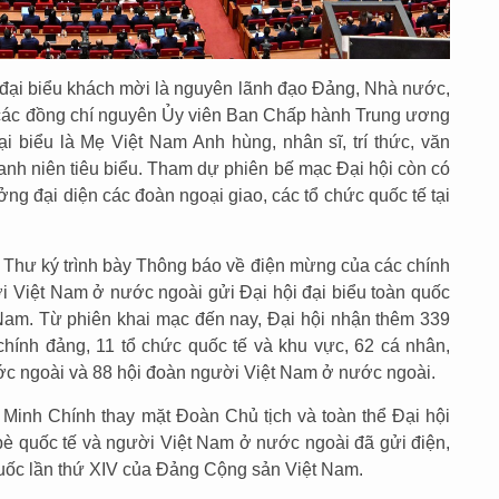
đại biểu khách mời là nguyên lãnh đạo Đảng, Nhà nước,
 các đồng chí nguyên Ủy viên Ban Chấp hành Trung ương
ại biểu là Mẹ Việt Nam Anh hùng, nhân sĩ, trí thức, văn
thanh niên tiêu biểu. Tham dự phiên bế mạc Đại hội còn có
ưởng đại diện các đoàn ngoại giao, các tổ chức quốc tế tại
Thư ký trình bày Thông báo về điện mừng của các chính
ời Việt Nam ở nước ngoài gửi Đại hội đại biểu toàn quốc
Nam. Từ phiên khai mạc đến nay, Đại hội nhận thêm 339
chính đảng, 11 tổ chức quốc tế và khu vực, 62 cá nhân,
c ngoài và 88 hội đoàn người Việt Nam ở nước ngoài.
inh Chính thay mặt Đoàn Chủ tịch và toàn thể Đại hội
bè quốc tế và người Việt Nam ở nước ngoài đã gửi điện,
quốc lần thứ XIV của Đảng Cộng sản Việt Nam.