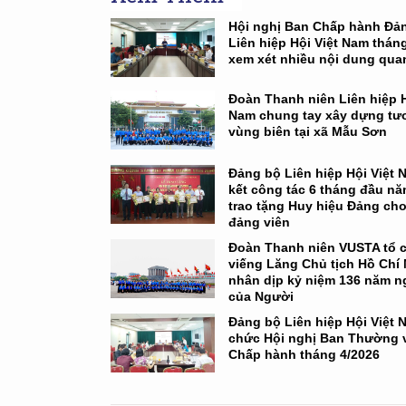
Hội nghị Ban Chấp hành Đả
Liên hiệp Hội Việt Nam tháng
xem xét nhiều nội dung qua
Đoàn Thanh niên Liên hiệp H
Nam chung tay xây dựng tươ
vùng biên tại xã Mẫu Sơn
Đảng bộ Liên hiệp Hội Việt 
kết công tác 6 tháng đầu nă
trao tặng Huy hiệu Đảng cho
đảng viên
Đoàn Thanh niên VUSTA tổ 
viếng Lăng Chủ tịch Hồ Chí
nhân dịp kỷ niệm 136 năm n
của Người
Đảng bộ Liên hiệp Hội Việt 
chức Hội nghị Ban Thường v
Chấp hành tháng 4/2026