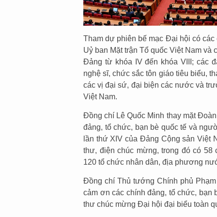
Tham dự phiên bế mạc Đại hội có các 
Uỷ ban Mặt trận Tổ quốc Việt Nam và
Đảng từ khóa IV đến khóa VIII; các đ
nghệ sĩ, chức sắc tôn giáo tiêu biểu, 
các vị đại sứ, đại biện các nước và tr
Việt Nam.
Đồng chí Lê Quốc Minh thay mặt Đoàn 
đảng, tổ chức, bạn bè quốc tế và ngư
lần thứ XIV của Đảng Cộng sản Việt 
thư, điện chúc mừng, trong đó có 58 
120 tổ chức nhân dân, địa phương nướ
Đồng chí Thủ tướng Chính phủ Phạm M
cảm ơn các chính đảng, tổ chức, bạn 
thư chúc mừng Đại hội đại biểu toàn 