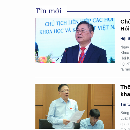
Tin mới
Chủ
Hội
Hội t
Ngày 
Khoa 
Hội K
hội đ
ra mộ
Thố
kha
Tin t
Sáng 
Luật 
quan 
môi t