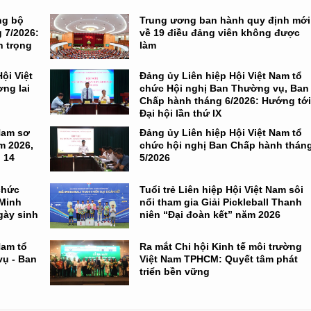
ng bộ
Trung ương ban hành quy định mới
 7/2026:
về 19 điều đảng viên không được
n trọng
làm
ội Việt
Đảng ủy Liên hiệp Hội Việt Nam tổ
ng lai
chức Hội nghị Ban Thường vụ, Ban
Chấp hành tháng 6/2026: Hướng tớ
Đại hội lần thứ IX
Nam sơ
Đảng ủy Liên hiệp Hội Việt Nam tổ
m 2026,
chức hội nghị Ban Chấp hành thán
 14
5/2026
chức
Tuổi trẻ Liên hiệp Hội Việt Nam sôi
 Minh
nổi tham gia Giải Pickleball Thanh
gày sinh
niên “Đại đoàn kết” năm 2026
Nam tổ
Ra mắt Chi hội Kinh tế môi trường
ụ - Ban
Việt Nam TPHCM: Quyết tâm phát
triển bền vững