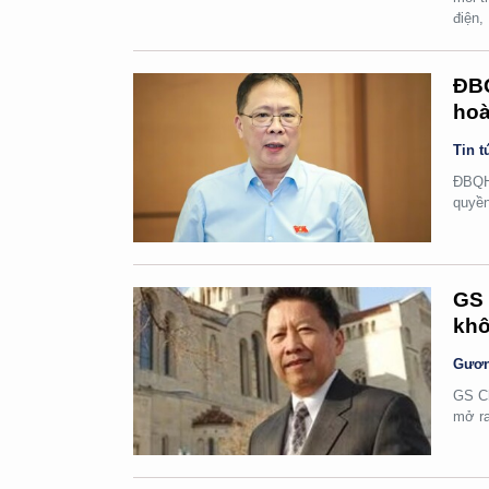
điện,
ĐBQ
hoà
Tin t
ĐBQH 
quyền
GS 
khô
Gươn
GS Ch
mở ra