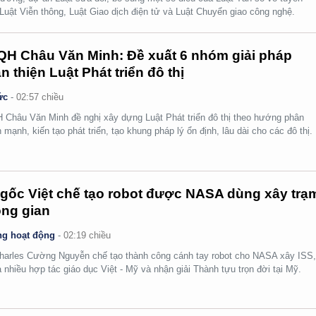
 Luật Viễn thông, Luật Giao dịch điện tử và Luật Chuyển giao công nghệ.
H Châu Văn Minh: Đề xuất 6 nhóm giải pháp
n thiện Luật Phát triển đô thị
ức
-
02:57 chiều
Châu Văn Minh đề nghị xây dựng Luật Phát triển đô thị theo hướng phân
 mạnh, kiến tạo phát triển, tạo khung pháp lý ổn định, lâu dài cho các đô thị.
gốc Việt chế tạo robot được NASA dùng xây trạ
ng gian
g hoạt động
-
02:19 chiều
arles Cường Nguyễn chế tạo thành công cánh tay robot cho NASA xây ISS
 nhiều hợp tác giáo dục Việt - Mỹ và nhận giải Thành tựu trọn đời tại Mỹ.