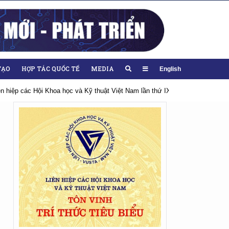
TẠO
HỢP TÁC QUỐC TẾ
MEDIA
English
ệt Nam lần thứ IX, nhiệm kỳ 2026-2031
Hướng tới Đại hội lần thứ XIV củ