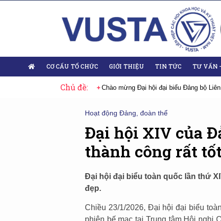
CƠ CẤU TỔ CHỨC
GIỚI THIỆU
TIN TỨC
TƯ VẤN 
Chủ đề:
mừng Đại hội đại biểu Đảng bộ Liên hiệp Hội Việt Nam nhiệm kỳ 2025-2030
Hoạt động Đảng, đoàn thể
Đại hội XIV của 
thành công rất tố
Đại hội đại biểu toàn quốc lần thứ 
đẹp.
Chiều 23/1/2026, Đại hội đại biểu to
phiên bế mạc tại Trung tâm Hội nghị 