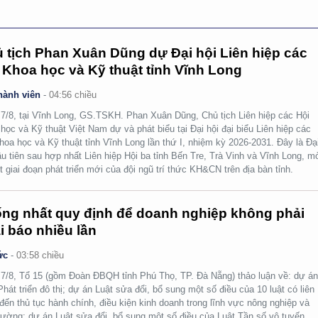
 tịch Phan Xuân Dũng dự Đại hội Liên hiệp các
 Khoa học và Kỹ thuật tỉnh Vĩnh Long
hành viên
-
04:56 chiều
7/8, tại Vĩnh Long, GS.TSKH. Phan Xuân Dũng, Chủ tịch Liên hiệp các Hội
học và Kỹ thuật Việt Nam dự và phát biểu tại Đại hội đại biểu Liên hiệp các
hoa học và Kỹ thuật tỉnh Vĩnh Long lần thứ I, nhiệm kỳ 2026-2031. Đây là Đạ
ầu tiên sau hợp nhất Liên hiệp Hội ba tỉnh Bến Tre, Trà Vinh và Vĩnh Long, m
t giai đoạn phát triển mới của đội ngũ trí thức KH&CN trên địa bàn tỉnh.
ng nhất quy định để doanh nghiệp không phải
i báo nhiều lần
ức
-
03:58 chiều
7/8, Tổ 15 (gồm Đoàn ĐBQH tỉnh Phú Thọ, TP. Đà Nẵng) thảo luận về: dự á
Phát triển đô thị; dự án Luật sửa đổi, bổ sung một số điều của 10 luật có liên
đến thủ tục hành chính, điều kiện kinh doanh trong lĩnh vực nông nghiệp và
rường; dự án Luật sửa đổi, bổ sung một số điều của Luật Tần số vô tuyến