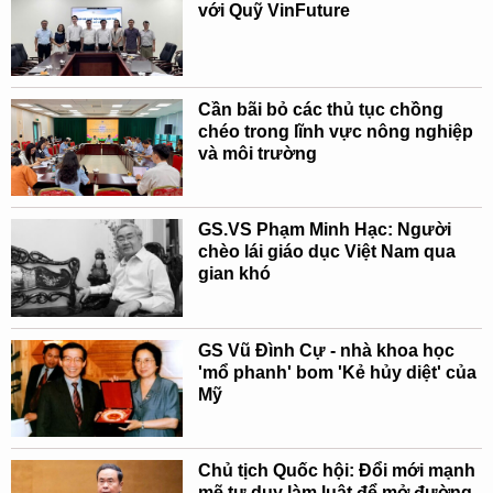
với Quỹ VinFuture
Cần bãi bỏ các thủ tục chồng
chéo trong lĩnh vực nông nghiệp
và môi trường
GS.VS Phạm Minh Hạc: Người
chèo lái giáo dục Việt Nam qua
gian khó
GS Vũ Đình Cự - nhà khoa học
'mổ phanh' bom 'Kẻ hủy diệt' của
Mỹ
Chủ tịch Quốc hội: Đổi mới mạnh
mẽ tư duy làm luật để mở đường