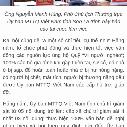
Ông Nguyễn Mạnh Hùng, Phó Chủ tịch Thường trực
Ủy ban MTTQ Việt Nam tỉnh Sơn La trình bày báo
cáo tại cuộc làm việc
Đại hội cũng đề ra một số chỉ tiêu cụ thể như: Hằng
năm, tổ chức phát động và thực hiện tốt việc vận
động các nguồn lực ủng hộ Quỹ “Vì người nghèo”;
100% các hộ gia đình khi gặp thiên tai, sự cố, có nhà
ở bị sập, đổ hoàn toàn hoặc nhà ở bị hư hỏng nặng,
có người bị chết, mất tích, người bị thương nặng đều
được Ủy ban MTTQ Việt Nam các cấp hỗ trợ, giúp
đỡ.
Hằng năm, Ủy ban MTTQ Việt Nam tỉnh chủ trì giám
sát từ 05 nội dung trở lên; cấp xã chủ trì giám sát ít
nhất 03 nội dung; thực hiện 100% văn bản đề nghị
phản biện xã hội theo quy định gửi đến Ủy ban