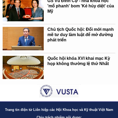
GS Vũ Đình Cự - nhà khoa học
'mổ phanh' bom 'Kẻ hủy diệt' của
Mỹ
Chủ tịch Quốc hội: Đổi mới mạnh
mẽ tư duy làm luật để mở đường
phát triển
Quốc hội khóa XVI khai mạc Kỳ
họp không thường lệ thứ Nhất
Trang tin điện tử Liên hiệp các Hội Khoa học và Kỹ thuật Việt Nam
Chịu trách nhiệm nội dung: